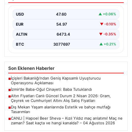
Tutuklandı
İzmir’in Bayraklı ilçesinde meydana gelen trajik olayda,
67 yaşındaki Selçuk A., oğluna karşı çıkan…
USD
47.60
▲ +0.06%
EUR
54.97
▼ -0.10%
ALTIN
6473.4
▼ -0.35%
BTC
3077697
▲ +0.21%
Son Eklenen Haberler
İçişleri Bakanlığı’ndan Geniş Kapsamlı Uyuşturucu
■
Operasyonu Açıklaması
İzmir’de Baba-Oğul Cinayeti: Baba Tutuklandı
■
Altın Fiyatları Canlı Güncel Durum 2 Nisan 2026: Gram,
■
Çeyrek ve Cumhuriyet Altını Alış Satış Fiyatları
Dış Mekan Yaşam alanlarında Estetik ve bahçe mutfağı
■
Tasarımları
CANLI | Hapoel Beer Sheva – Kızıl Yıldız maç anlatımı! Maç ne
■
zaman? Saat kaçta ve hangi kanalda? – 04 Ağustos 2026