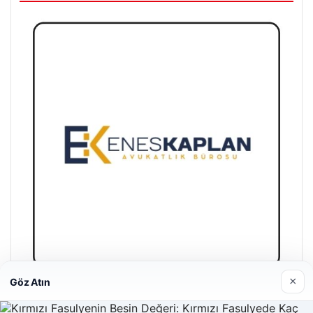
×
Göz Atın
Enes Kaplan Avukatlık Bürosu
04/28/2026