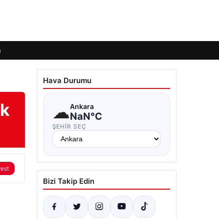
m
Hava Durumu
ek
☁
Ankara
NaN°C
ŞEHIR SEÇ
rest
Bizi Takip Edin