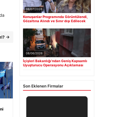
08/07/2026
 da
Konuşanlar Programında Görüntülendi,
Gözaltına Alındı ve Sınır dışı Edilecek
ori? →
08/06/2026
İçişleri Bakanlığı’ndan Geniş Kapsamlı
Uyuşturucu Operasyonu Açıklaması
Son Eklenen Firmalar
ni