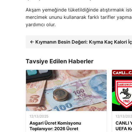
Akşam yemeğinde tüketildiğinde atıştırmalık iste
mercimek ununu kullanarak farklı tarifler yapm
yardımcı olur.
← Kıymanın Besin Değeri: Kıyma Kaç Kalori İç
Tavsiye Edilen Haberler
12/13/2025
12/13/20
Asgari Ücret Komisyonu
CANLI Y
Toplanıyor: 2026 Ücret
UEFA Ko