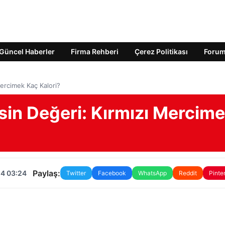
Güncel Haberler
Firma Rehberi
Çerez Politikası
Foru
Mercimek Kaç Kalori?
sin Değeri: Kırmızı Mercim
Paylaş:
24 03:24
Twitter
Facebook
WhatsApp
Reddit
Pinte