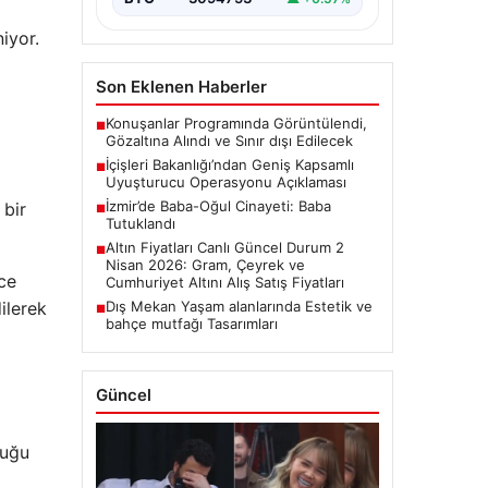
iyor.
Son Eklenen Haberler
Konuşanlar Programında Görüntülendi,
■
Gözaltına Alındı ve Sınır dışı Edilecek
İçişleri Bakanlığı’ndan Geniş Kapsamlı
■
Uyuşturucu Operasyonu Açıklaması
İzmir’de Baba-Oğul Cinayeti: Baba
 bir
■
Tutuklandı
Altın Fiyatları Canlı Güncel Durum 2
■
Nisan 2026: Gram, Çeyrek ve
ece
Cumhuriyet Altını Alış Satış Fiyatları
ilerek
Dış Mekan Yaşam alanlarında Estetik ve
■
bahçe mutfağı Tasarımları
Güncel
duğu