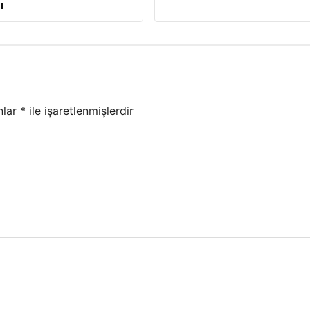
ı
nlar
*
ile işaretlenmişlerdir