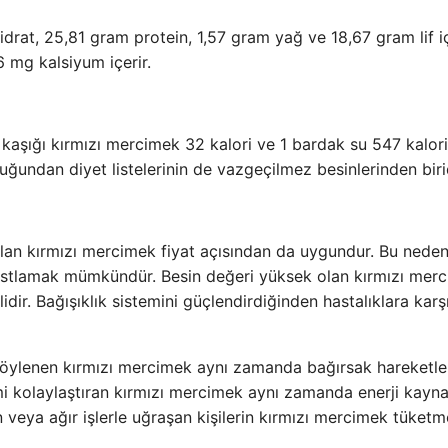
at, 25,81 gram protein, 1,57 gram yağ ve 18,67 gram lif iç
mg kalsiyum içerir.
kaşığı kırmızı mercimek 32 kalori ve 1 bardak su 547 kalori
duğundan diyet listelerinin de vazgeçilmez besinlerinden birid
olan kırmızı mercimek fiyat açısından da uygundur. Bu neden
stlamak mümkündür. Besin değeri yüksek olan kırmızı mer
dir. Bağışıklık sistemini güçlendirdiğinden hastalıklara karş
 söylenen kırmızı mercimek aynı zamanda bağırsak hareketle
rimi kolaylaştıran kırmızı mercimek aynı zamanda enerji kayn
 veya ağır işlerle uğraşan kişilerin kırmızı mercimek tüketm