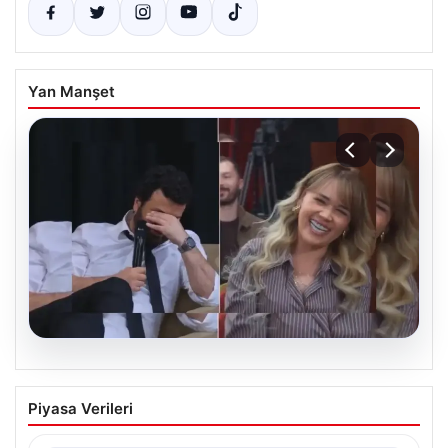
Yan Manşet
07.08.2026
Konuşanlar Programında Görüntülendi,
Piyasa Verileri
Gözaltına Alındı ve Sınır dışı Edilecek
Ünlü komedi ve sohbet programı ‘Konuşanlar’ ile