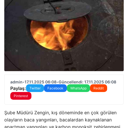
admin
•
17.11.2025 06:08
•
Güncellendi: 17.11.2025 06:08
Paylaş:
Twitter
Facebook
WhatsApp
Reddit
Pinterest
Şube Müdürü Zengin, kış döneminde en çok görülen
olayların baca yangınları, bacalardan kaynaklanan
apartman yangınları ve karbon monoksit zehirlenmesi