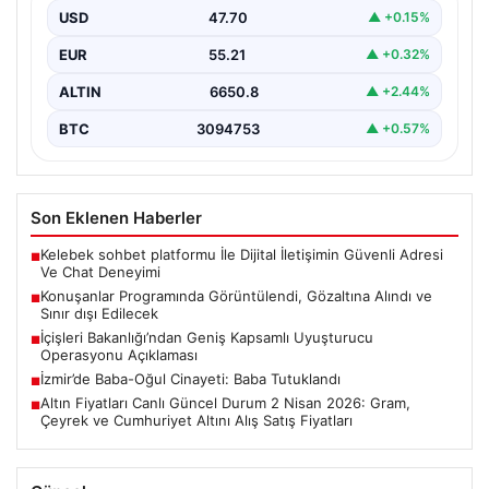
tanınan Hasan Can Kaya’nın sunumuyla ekrana gelen…
USD
47.70
▲ +0.15%
EUR
55.21
▲ +0.32%
ALTIN
6650.8
▲ +2.44%
BTC
3094753
▲ +0.57%
Son Eklenen Haberler
Kelebek sohbet platformu İle Dijital İletişimin Güvenli Adresi
■
Ve Chat Deneyimi
Konuşanlar Programında Görüntülendi, Gözaltına Alındı ve
■
Sınır dışı Edilecek
İçişleri Bakanlığı’ndan Geniş Kapsamlı Uyuşturucu
■
Operasyonu Açıklaması
İzmir’de Baba-Oğul Cinayeti: Baba Tutuklandı
■
Altın Fiyatları Canlı Güncel Durum 2 Nisan 2026: Gram,
■
Çeyrek ve Cumhuriyet Altını Alış Satış Fiyatları