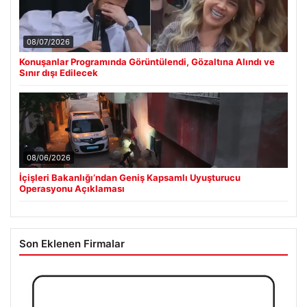
08/07/2026
Konuşanlar Programında Görüntülendi, Gözaltına Alındı ve
Sınır dışı Edilecek
08/06/2026
İçişleri Bakanlığı’ndan Geniş Kapsamlı Uyuşturucu
Operasyonu Açıklaması
Son Eklenen Firmalar