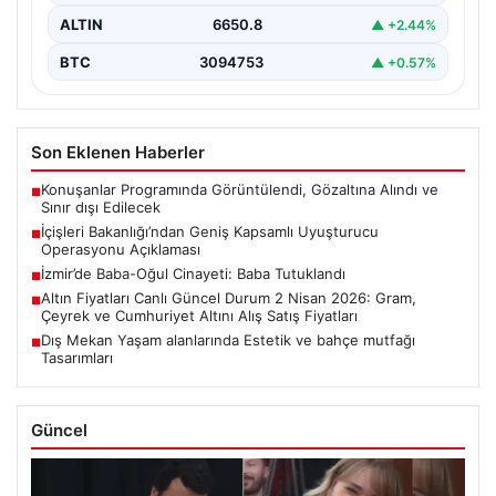
ALTIN
6650.8
▲ +2.44%
BTC
3094753
▲ +0.57%
Son Eklenen Haberler
Konuşanlar Programında Görüntülendi, Gözaltına Alındı ve
■
Sınır dışı Edilecek
İçişleri Bakanlığı’ndan Geniş Kapsamlı Uyuşturucu
■
Operasyonu Açıklaması
İzmir’de Baba-Oğul Cinayeti: Baba Tutuklandı
■
Altın Fiyatları Canlı Güncel Durum 2 Nisan 2026: Gram,
■
Çeyrek ve Cumhuriyet Altını Alış Satış Fiyatları
Dış Mekan Yaşam alanlarında Estetik ve bahçe mutfağı
■
Tasarımları
Güncel