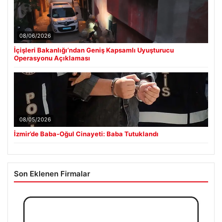
08/06/2026
İçişleri Bakanlığı’ndan Geniş Kapsamlı Uyuşturucu
Operasyonu Açıklaması
08/05/2026
İzmir’de Baba-Oğul Cinayeti: Baba Tutuklandı
Son Eklenen Firmalar