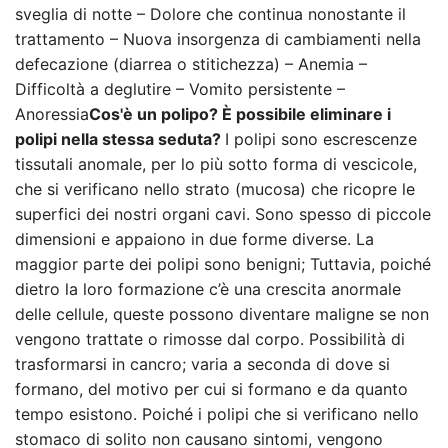
sveglia di notte – Dolore che continua nonostante il
trattamento – Nuova insorgenza di cambiamenti nella
defecazione (diarrea o stitichezza) – Anemia –
Difficoltà a deglutire – Vomito persistente –
Anoressia
Cos'è un polipo? È possibile eliminare i
polipi nella stessa seduta?
I polipi sono escrescenze
tissutali anomale, per lo più sotto forma di vescicole,
che si verificano nello strato (mucosa) che ricopre le
superfici dei nostri organi cavi. Sono spesso di piccole
dimensioni e appaiono in due forme diverse. La
maggior parte dei polipi sono benigni; Tuttavia, poiché
dietro la loro formazione c’è una crescita anormale
delle cellule, queste possono diventare maligne se non
vengono trattate o rimosse dal corpo. Possibilità di
trasformarsi in cancro; varia a seconda di dove si
formano, del motivo per cui si formano e da quanto
tempo esistono. Poiché i polipi che si verificano nello
stomaco di solito non causano sintomi, vengono