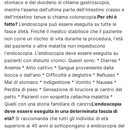
stomaco e del duodeno si chiama gastroscopia,
mentre l'esame dell'ultima parte dell'intestino crasso e
dell'intestino tenue si chiama colonscopia.
Per chi è
fatto?
L’endoscopia può essere eseguita su tutte le
fasce d’età. Finché il medico stabilisce che il paziente
non corre un rischio di vita durante la procedura, l'età
del paziente o altre malattie non impediscono
l'endoscopia. L'endoscopia deve essere eseguita su
pazienti con disturbi cronici. Questi sono: * Diarrea *
Anemia * Alito cattivo * Sangue proveniente dalla
bocca o dall'ano * Difficoltà a deglutire * Reflusso *
Mal di stomaco * Indigestione * Vomito * Nausea *
Perdita di peso * Sensazione di bruciore al centro del
petto * Pazienti con sospetta celiachia malattia *
Quelli con una storia familiare di cancro
L’endoscopia
deve essere eseguita in una determinata fascia di
età?
Si raccomanda che tutti gli individui di età
superiore ai 45 anni si sottopongano a endoscopia del