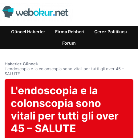
Güncel Haberler
Firma Rehberi
Çerez Politikası
Forum
Haberler
›
Güncel
›
L'endoscopia e la colonscopia sono vitali per tutti gli over 45 –
SALUTE
L'endoscopia e la
colonscopia sono
vitali per tutti gli over
45 – SALUTE