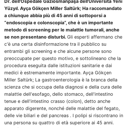
Dr. dell'Ospedale Gaziosmanpaşa dell'Università Yeni
Yüzyıl. Ayça Gökçen Miller Saltürk; Ha raccomandato
a chiunque abbia più di 45 anni di sottoporsi a
“endoscopia e colonscopia”, che è un importante
metodo di screening per le malattie tumorali, anche
se non presentano disturbi.
Gli esperti affermano che
c'è una certa disinformazione tra il pubblico su
entrambi gli screening e che alcune persone sono
preoccupate per questo motivo, e sottolineano che la
procedura eseguita dalle istituzioni sanitarie e dai
medici è estremamente importante. Ayça Gökçen
Miller Saltürk; La gastroenterologia è la branca della
scienza che si occupa della diagnosi e della cura delle
malattie dell'esofago, dello stomaco, dell'intestino
tenue e dell'intestino crasso (colon), detto anche
apparato digerente, nonché delle malattie del fegato,
delle vie biliari e del pancreas . I polipi si riscontrano in
una persona su quattro di età superiore ai 45 anni.