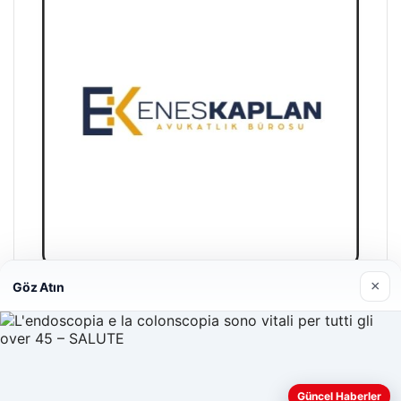
×
Göz Atın
Enes Kaplan Avukatlık Bürosu
04/28/2026
Güncel Haberler