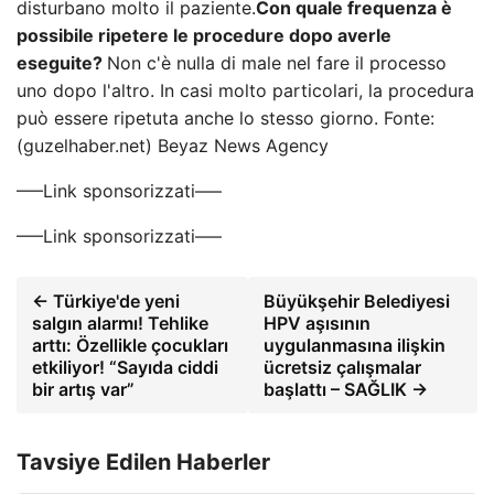
disturbano molto il paziente.
Con quale frequenza è
possibile ripetere le procedure dopo averle
eseguite?
Non c'è nulla di male nel fare il processo
uno dopo l'altro. In casi molto particolari, la procedura
può essere ripetuta anche lo stesso giorno. Fonte:
(guzelhaber.net) Beyaz News Agency
—–Link sponsorizzati—–
—–Link sponsorizzati—–
← Türkiye'de yeni
Büyükşehir Belediyesi
salgın alarmı! Tehlike
HPV aşısının
arttı: Özellikle çocukları
uygulanmasına ilişkin
etkiliyor! “Sayıda ciddi
ücretsiz çalışmalar
bir artış var”
başlattı – SAĞLIK →
Tavsiye Edilen Haberler