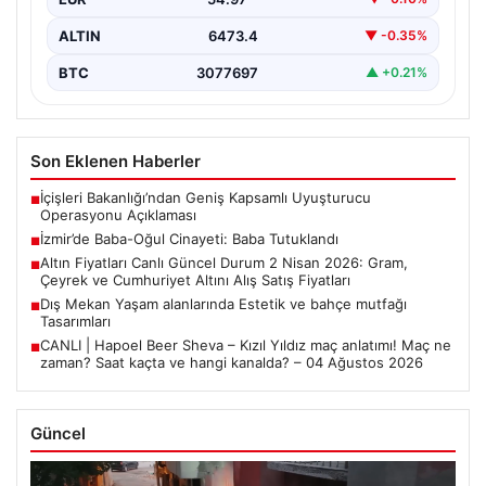
ALTIN
6473.4
▼ -0.35%
BTC
3077697
▲ +0.21%
Son Eklenen Haberler
İçişleri Bakanlığı’ndan Geniş Kapsamlı Uyuşturucu
■
Operasyonu Açıklaması
İzmir’de Baba-Oğul Cinayeti: Baba Tutuklandı
■
Altın Fiyatları Canlı Güncel Durum 2 Nisan 2026: Gram,
■
Çeyrek ve Cumhuriyet Altını Alış Satış Fiyatları
Dış Mekan Yaşam alanlarında Estetik ve bahçe mutfağı
■
Tasarımları
CANLI | Hapoel Beer Sheva – Kızıl Yıldız maç anlatımı! Maç ne
■
zaman? Saat kaçta ve hangi kanalda? – 04 Ağustos 2026
Güncel