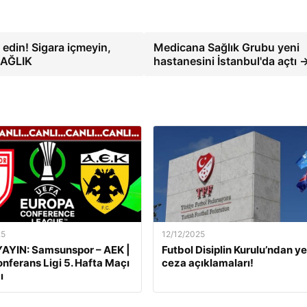
 edin! Sigara içmeyin,
Medicana Sağlık Grubu yeni
 SAĞLIK
hastanesini İstanbul'da açtı 
25
12/12/2025
AYIN: Samsunspor – AEK |
Futbol Disiplin Kurulu’ndan ye
nferans Ligi 5. Hafta Maçı
ceza açıklamaları!
ı