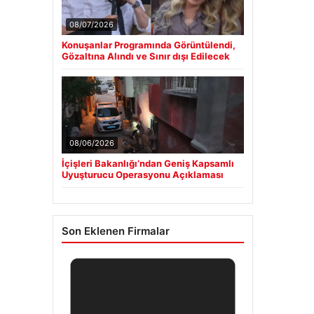
08/07/2026
Konuşanlar Programında Görüntülendi,
Gözaltına Alındı ve Sınır dışı Edilecek
08/06/2026
İçişleri Bakanlığı’ndan Geniş Kapsamlı
Uyuşturucu Operasyonu Açıklaması
Son Eklenen Firmalar