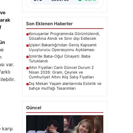
 ve
rarak
Son Eklenen Haberler
f
Konuşanlar Programında Görüntülendi,
■
Gözaltına Alındı ve Sınır dışı Edilecek
tün
İçişleri Bakanlığı’ndan Geniş Kapsamlı
■
ne
Uyuşturucu Operasyonu Açıklaması
İzmir’de Baba-Oğul Cinayeti: Baba
n
■
Tutuklandı
sı var.
Altın Fiyatları Canlı Güncel Durum 2
■
arklı
Nisan 2026: Gram, Çeyrek ve
Cumhuriyet Altını Alış Satış Fiyatları
ebilir.
Dış Mekan Yaşam alanlarında Estetik ve
■
bahçe mutfağı Tasarımları
Güncel
 karşı