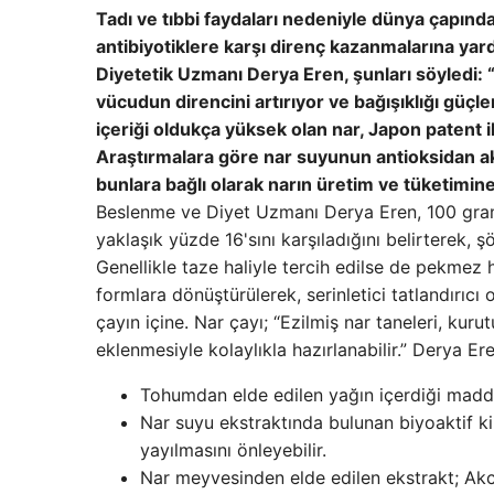
Tadı ve tıbbi faydaları nedeniyle dünya çapında
antibiyotiklere karşı direnç kazanmalarına ya
Diyetetik Uzmanı Derya Eren, şunları söyledi
vücudun direncini artırıyor ve bağışıklığı güçlen
içeriği oldukça yüksek olan nar, Japon patent il
Araştırmalara göre nar suyunun antioksidan ak
bunlara bağlı olarak narın üretim ve tüketimine
Beslenme ve Diyet Uzmanı Derya Eren, 100 gram n
yaklaşık yüzde 16'sını karşıladığını belirterek,
Genellikle taze haliyle tercih edilse de pekmez ha
formlara dönüştürülerek, serinletici tatlandırıcı 
çayın içine. Nar çayı; “Ezilmiş nar taneleri, ku
eklenmesiyle kolaylıkla hazırlanabilir.” Derya Er
Tohumdan elde edilen yağın içerdiği madde
Nar suyu ekstraktında bulunan biyoaktif k
yayılmasını önleyebilir.
Nar meyvesinden elde edilen ekstrakt; Akci