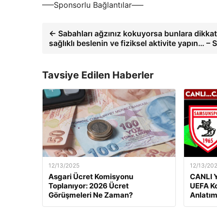
—–Sponsorlu Bağlantılar—–
← Sabahları ağzınız kokuyorsa bunlara dikkat
sağlıklı beslenin ve fiziksel aktivite yapın… –
Tavsiye Edilen Haberler
12/13/2025
12/13/20
Asgari Ücret Komisyonu
CANLI Y
Toplanıyor: 2026 Ücret
UEFA Ko
Görüşmeleri Ne Zaman?
Anlatım