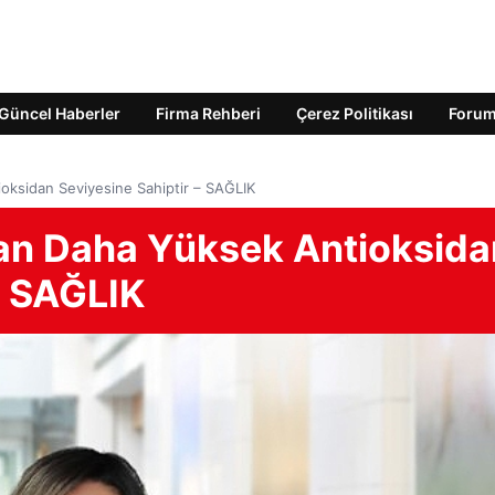
Güncel Haberler
Firma Rehberi
Çerez Politikası
Foru
oksidan Seviyesine Sahiptir – SAĞLIK
an Daha Yüksek Antioksida
– SAĞLIK