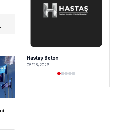
→
Enes Kaplan Avukatlık Bürosu
04/28/2026
ni