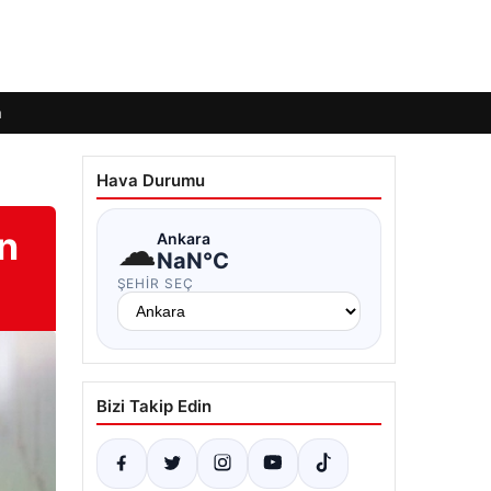
m
Hava Durumu
n
☁
Ankara
NaN°C
ŞEHIR SEÇ
Bizi Takip Edin