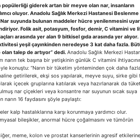
 popülerliği giderek artan bir meyve olan nar, insanların
rdımcı oluyor. Anadolu Sağlık Merkezi Hastanesi Beslenme
: “Nar suyunda bulunan maddeler hücre yenilenmesini uya
diriyor. Folik asit, potasyum, fosfor, demir, C vitamini ve li
açları arasında yer alan 9 bitkisel gıda arasında yer alıyor.
tivitesi yeşil çayınkinden neredeyse 3 kat daha fazla. Bü
 olan talep de artıyor” dedi.
Anadolu Sağlık Merkezi Hasta
arın tek başına bir yetişkinin günlük C vitamini ihtiyacını
 şöyle konuştu: “Narın bir tüketim yönteminden çok daha fazla
line getirilerek, ekşi sos yapılarak, meyve suyu, sirke gibi f
olarak içecek gruplarına katılarak veya hazırlanarak da tüketil
rutulmuş nar çiçekleri veya konsantre nar suyunun sıcak suya
en narın 16 faydasını şöyle paylaştı:
ler kalp hastalıklarına karşı korunmaya yardımcı olur.
imyasal bileşikler, anormal hücre çoğalmasını ve tümörün
ğer, meme, kolon ve prostat kanserlerinin agresif etkilerine