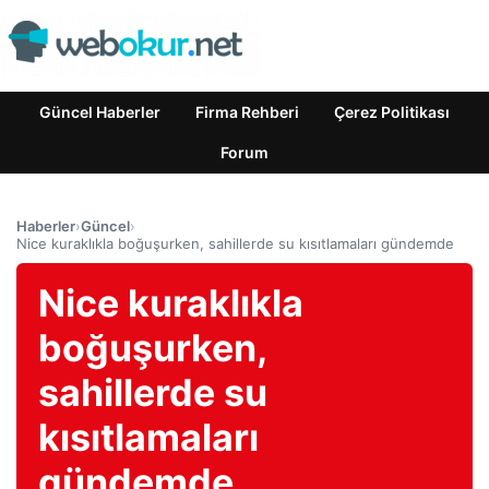
Güncel Haberler
Firma Rehberi
Çerez Politikası
Forum
Haberler
›
Güncel
›
Nice kuraklıkla boğuşurken, sahillerde su kısıtlamaları gündemde
Nice kuraklıkla
boğuşurken,
sahillerde su
kısıtlamaları
gündemde