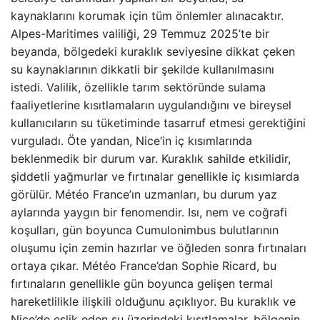
kaynaklarını korumak için tüm önlemler alınacaktır.
Alpes-Maritimes valiliği, 29 Temmuz 2025’te bir
beyanda, bölgedeki kuraklık seviyesine dikkat çeken
su kaynaklarının dikkatli bir şekilde kullanılmasını
istedi. Valilik, özellikle tarım sektöründe sulama
faaliyetlerine kısıtlamaların uygulandığını ve bireysel
kullanıcıların su tüketiminde tasarruf etmesi gerektiğini
vurguladı. Öte yandan, Nice’in iç kısımlarında
beklenmedik bir durum var. Kuraklık sahilde etkilidir,
şiddetli yağmurlar ve fırtınalar genellikle iç kısımlarda
görülür. Météo France’ın uzmanları, bu durum yaz
aylarında yaygın bir fenomendir. Isı, nem ve coğrafi
koşulları, gün boyunca Cumulonimbus bulutlarının
oluşumu için zemin hazırlar ve öğleden sonra fırtınaları
ortaya çıkar. Météo France’dan Sophie Ricard, bu
fırtınaların genellikle gün boyunca gelişen termal
hareketlilikle ilişkili olduğunu açıklıyor. Bu kuraklık ve
Nice’de eşlik eden su üzerindeki kısıtlamalar, bölgenin