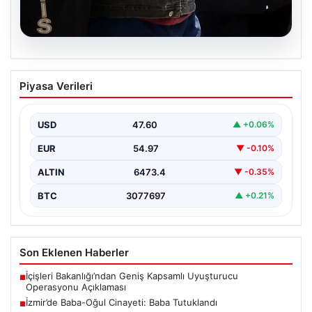
05.08.2026
İzmir’de Baba-Oğul Cinayeti: Baba
Piyasa Verileri
Tutuklandı
İzmir’in Bayraklı ilçesinde meydana gelen trajik olayda,
67 yaşındaki Selçuk A., oğluna karşı çıkan…
USD
47.60
▲ +0.06%
EUR
54.97
▼ -0.10%
ALTIN
6473.4
▼ -0.35%
BTC
3077697
▲ +0.21%
Son Eklenen Haberler
İçişleri Bakanlığı’ndan Geniş Kapsamlı Uyuşturucu
■
Operasyonu Açıklaması
İzmir’de Baba-Oğul Cinayeti: Baba Tutuklandı
■