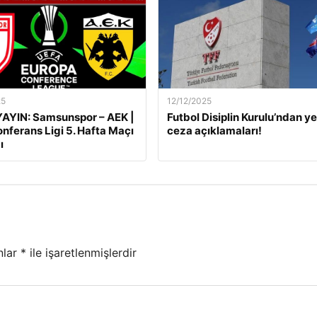
25
12/12/2025
AYIN: Samsunspor – AEK |
Futbol Disiplin Kurulu’ndan ye
nferans Ligi 5. Hafta Maçı
ceza açıklamaları!
ı
nlar
*
ile işaretlenmişlerdir