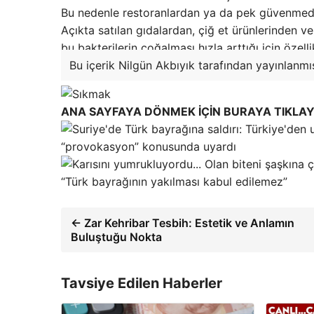
Bu nedenle restoranlardan ya da pek güvenmedi
Açıkta satılan gıdalardan, çiğ et ürünlerinden v
bu bakterilerin çoğalması hızla arttığı için özell
Bu içerik Nilgün Akbıyık tarafından yayınlanmış
ANA SAYFAYA DÖNMEK İÇİN BURAYA TIKLAY
“provokasyon” konusunda uyardı
“Türk bayrağının yakılması kabul edilemez”
← Zar Kehribar Tesbih: Estetik ve Anlamın
Buluştuğu Nokta
Tavsiye Edilen Haberler