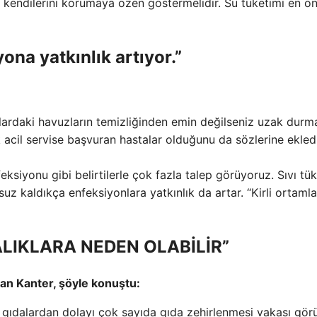
 kendilerini korumaya özen göstermelidir. Su tüketimi en ö
ona yatkınlık artıyor.”
anlardaki havuzların temizliğinden emin değilseniz uzak durm
 acil servise başvuran hastalar olduğunu da sözlerine ekledi
feksiyonu gibi belirtilerle çok fazla talep görüyoruz. Sıvı tü
uz kaldıkça enfeksiyonlara yatkınlık da artar. “Kirli ortaml
ALIKLARA NEDEN OLABİLİR”
yan Kanter, şöyle konuştu:
n gıdalardan dolayı çok sayıda gıda zehirlenmesi vakası gör