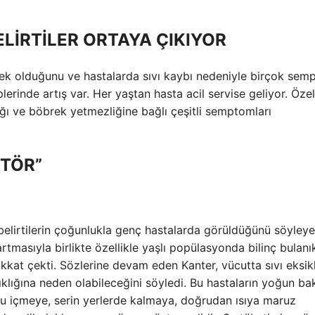
ELİRTİLER ORTAYA ÇIKIYOR
ek olduğunu ve hastalarda sıvı kaybı nedeniyle birçok se
erinde artış var. Her yaştan hasta acil servise geliyor. Özel
ığı ve böbrek yetmezliğine bağlı çeşitli semptomları
KTÖR”
ce belirtilerin çoğunlukla genç hastalarda görüldüğünü söyley
artmasıyla birlikte özellikle yaşlı popülasyonda bilinç bulanık
kat çekti. Sözlerine devam eden Kanter, vücutta sıvı eksikl
klığına neden olabileceğini söyledi. Bu hastaların yoğun b
l su içmeye, serin yerlerde kalmaya, doğrudan ısıya maruz