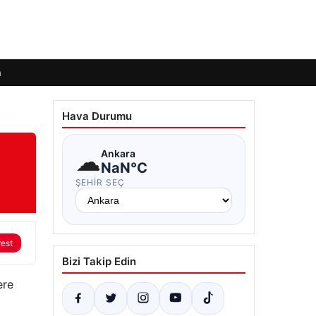
m
Hava Durumu
☁
Ankara
NaN°C
ŞEHIR SEÇ
rest
Bizi Takip Edin
ere