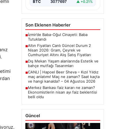
nemli
yakından…
BTC
3077697
▲ +0.21%
Son Eklenen Haberler
İzmir’de Baba-Oğul Cinayeti: Baba
■
Tutuklandı
Altın Fiyatları Canlı Güncel Durum 2
■
anız
Nisan 2026: Gram, Çeyrek ve
Cumhuriyet Altını Alış Satış Fiyatları
.
Dış Mekan Yaşam alanlarında Estetik ve
■
bahçe mutfağı Tasarımları
ketimi
CANLI | Hapoel Beer Sheva – Kızıl Yıldız
■
maç anlatımı! Maç ne zaman? Saat kaçta
ardan
ve hangi kanalda? – 04 Ağustos 2026
Merkez Bankası faiz kararı ne zaman?
■
Ekonomistlerin nisan ayı faiz beklentisi
belli oldu
Güncel
üyoruz.