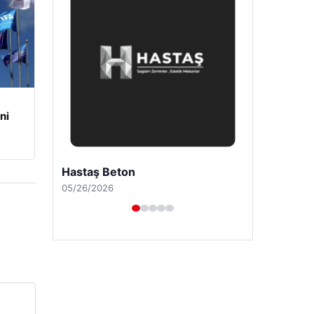
ni
Enes Kaplan Avukatlık Bürosu
04/28/2026