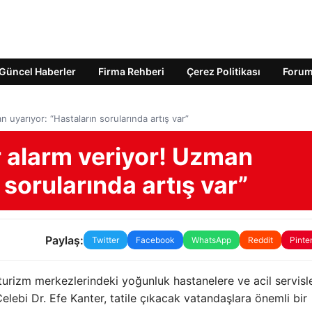
Güncel Haberler
Firma Rehberi
Çerez Politikası
Foru
an uyarıyor: “Hastaların sorularında artış var”
er alarm veriyor! Uzman
 sorularında artış var”
Paylaş:
Twitter
Facebook
WhatsApp
Reddit
Pinte
turizm merkezlerindeki yoğunluk hastanelere ve acil servisl
elebi Dr. Efe Kanter, tatile çıkacak vatandaşlara önemli bir