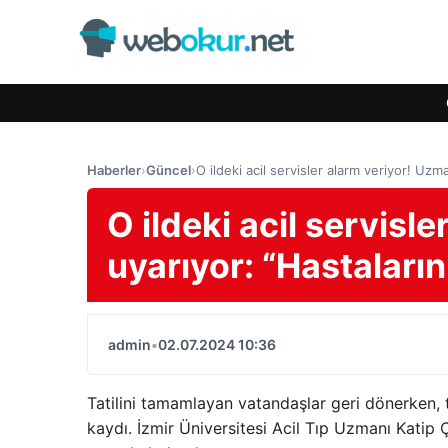
Haberler
›
Güncel
›
O ildeki acil servisler alarm veriyor! Uzm
O ildeki acil servisl
uyarıyor: “Hastaların
admin
•
02.07.2024 10:36
Tatilini tamamlayan vatandaşlar geri dönerken, 
kaydı. İzmir Üniversitesi Acil Tıp Uzmanı Katip Ç