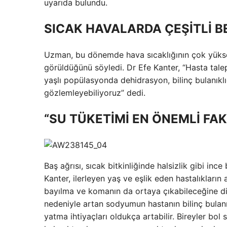
uyarıda bulundu.
SICAK HAVALARDA ÇEŞİTLİ B
Uzman, bu dönemde hava sıcaklığının çok yüks
görüldüğünü söyledi. Dr Efe Kanter, “Hasta talepl
yaşlı popülasyonda dehidrasyon, bilinç bulanıkl
gözlemleyebiliyoruz” dedi.
“SU TÜKETİMİ EN ÖNEMLİ FA
Baş ağrısı, sıcak bitkinliğinde halsizlik gibi in
Kanter, ilerleyen yaş ve eşlik eden hastalıkların 
bayılma ve komanın da ortaya çıkabileceğine dik
nedeniyle artan sodyumun hastanın bilinç bulanı
yatma ihtiyaçları oldukça artabilir. Bireyler bo