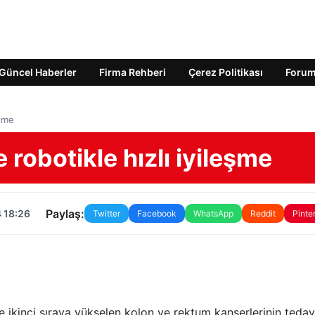
Güncel Haberler
Firma Rehberi
Çerez Politikası
Foru
eşme
 robotikle hızlı iyileşme
Paylaş:
 18:26
Twitter
Facebook
WhatsApp
Reddit
Pinte
 ikinci sıraya yükselen kolon ve rektum kanserlerinin tedav