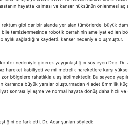
 hastanın hayatta kalması ve kanser nüksünün önlenmesi açı
e rektum gibi dar bir alanda yer alan tümörlerde, büyük dam
n bile temizlenmesinde robotik cerrahinin ameliyat edilen b
olaylık sağladığını kaydetti. kanser nedeniyle oluşmuştur.
onfor nedeniyle giderek yaygınlaştığını söyleyen Doç. Dr. 
rsız hareket kabiliyeti ve milimetrelik hareketlere karşı yükse
 zor bölgelere rahatlıkla ulaşılabilmektedir. Bu sayede yapıl
nın karnında büyük yaralar oluşturmadan 4 adet 8mm'lik kü
meliyat sonrası iyileşme ve normal hayata dönüş daha hızlı ve
iğini de fark etti. Dr. Acar şunları söyledi: