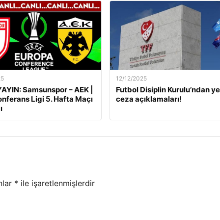
25
12/12/2025
AYIN: Samsunspor – AEK |
Futbol Disiplin Kurulu’ndan ye
nferans Ligi 5. Hafta Maçı
ceza açıklamaları!
ı
nlar
*
ile işaretlenmişlerdir