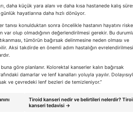
, daha küçük yara alanı ve daha kısa hastanede kalış süres
r günlük hayatlarına daha hızlı dönüyor.
r tanısı konulduktan sonra öncelikle hastanın hayatını riske
n var olup olmadığının değerlendirilmesi gerekir. Bu duruml
tıkanması, tümörün bağırsak delinmesine neden olması ve
r. Aksi takdirde en önemli adım hastalığın evrelendirilmesi
rdır.
 buna göre planlanır. Kolorektal kanserler kalın bağırsak
rafındaki damarlar ve lenf kanalları yoluyla yayılır. Dolayısıy
ak ve çevredeki lenf bezleri de temizleniyor.”
nını
Tiroid kanseri nedir ve belirtileri nelerdir? Tiro
kanseri tedavisi →