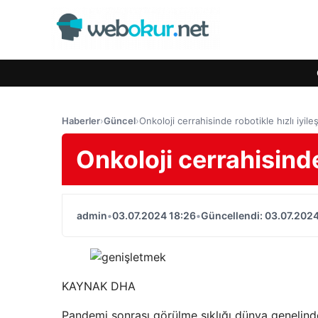
Haberler
›
Güncel
›
Onkoloji cerrahisinde robotikle hızlı iyil
Onkoloji cerrahisinde
admin
•
03.07.2024 18:26
•
Güncellendi: 03.07.2024
KAYNAK
DHA
Pandemi sonrası görülme sıklığı dünya genelinde