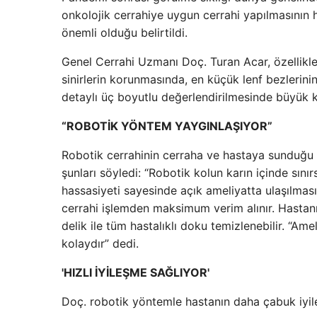
onkolojik cerrahiye uygun cerrahi yapılmasının
önemli olduğu belirtildi.
Genel Cerrahi Uzmanı Doç. Turan Acar, özellikl
sinirlerin korunmasında, en küçük lenf bezlerini
detaylı üç boyutlu değerlendirilmesinde büyük k
“ROBOTİK YÖNTEM YAYGINLAŞIYOR”
Robotik cerrahinin cerraha ve hastaya sunduğu k
şunları söyledi: “Robotik kolun karın içinde sını
hassasiyeti sayesinde açık ameliyatta ulaşılması
cerrahi işlemden maksimum verim alınır. Hasta
delik ile tüm hastalıklı doku temizlenebilir. “A
kolaydır” dedi.
'HIZLI İYİLEŞME SAĞLIYOR'
Doç. robotik yöntemle hastanın daha çabuk iyileşt