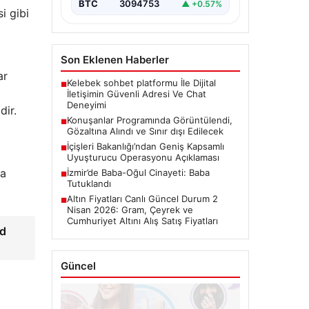
BTC
3094753
▲ +0.57%
i gibi
Son Eklenen Haberler
ar
Kelebek sohbet platformu İle Dijital
■
İletişimin Güvenli Adresi Ve Chat
Deneyimi
dir.
Konuşanlar Programında Görüntülendi,
■
Gözaltına Alındı ve Sınır dışı Edilecek
İçişleri Bakanlığı’ndan Geniş Kapsamlı
■
Uyuşturucu Operasyonu Açıklaması
la
İzmir’de Baba-Oğul Cinayeti: Baba
■
Tutuklandı
Altın Fiyatları Canlı Güncel Durum 2
■
Nisan 2026: Gram, Çeyrek ve
Cumhuriyet Altını Alış Satış Fiyatları
id
Güncel