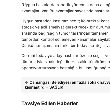
“Uygun hastalarda robotik yöntemin daha az ağrı
avantajları var. Bu avantajlar sayesinde hastala
Uygun hastadan kastımız nedir; Kolorektal kanse
atacak ve acil ameliyat gerektirecek bir durumu
arasında bağırsağın tümör tarafından tamamen 
tümörden kontrol edilemeyen kanamalar sayılabili
Çünkü her aşamanın farklı bir tedavi stratejisi va
Cerrahi tedaviye aday hastalar özenle seçilir ve
tümörleriyle sınırlı değildir. Hastalık, tümörün et
operasyon sırasında hastalığın bulunduğu bağırs
← Osmangazi Belediyesi en fazla sokak hayva
kısırlaştırdı – SAĞLIK
Tavsiye Edilen Haberler