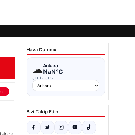
m
Hava Durumu
☁
Ankara
NaN°C
ŞEHIR SEÇ
rest
Bizi Takip Edin
isinde