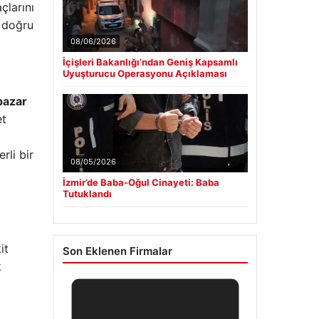
çlarını
e doğru
08/06/2026
İçişleri Bakanlığı’ndan Geniş Kapsamlı
Uyuşturucu Operasyonu Açıklaması
pazar
et
rli bir
08/05/2026
İzmir’de Baba-Oğul Cinayeti: Baba
Tutuklandı
it
Son Eklenen Firmalar
k