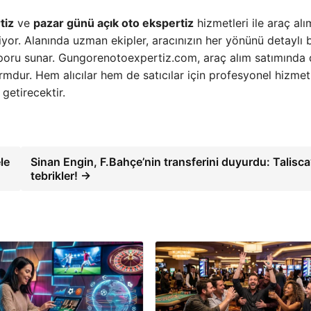
tiz
ve
pazar günü açık oto ekspertiz
hizmetleri ile araç alı
iyor. Alanında uzman ekipler, aracınızın her yönünü detaylı b
 raporu sunar. Gungorenotoexpertiz.com, araç alım satımında
ormdur. Hem alıcılar hem de satıcılar için profesyonel hizme
 getirecektir.
le
Sinan Engin, F.Bahçe’nin transferini duyurdu: Talisca
tebrikler! →