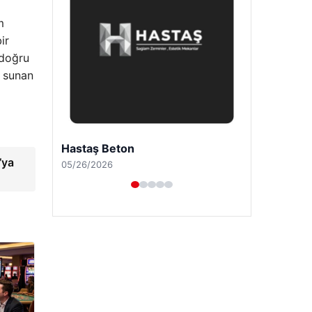
m
ir
 doğru
t sunan
Enes Kaplan Avukatlık Bürosu
’ya
04/28/2026