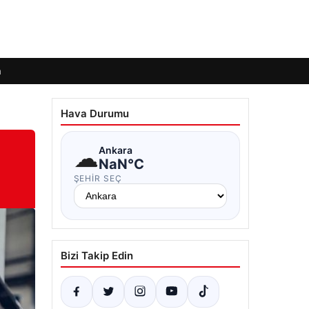
m
Hava Durumu
☁
Ankara
NaN°C
ŞEHIR SEÇ
Bizi Takip Edin