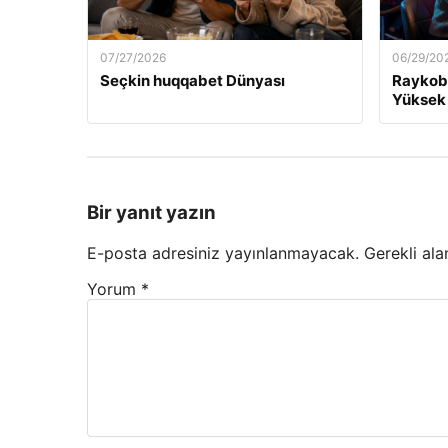
07/27/2026
06/29/20
Seçkin huqqabet Dünyası
Raykobe
Yüksek
Bir yanıt yazın
E-posta adresiniz yayınlanmayacak.
Gerekli ala
Yorum
*