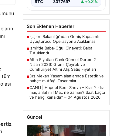
BTC
3077697
▲ +0.21%
urumunu
Son Eklenen Haberler
çların
ını
İçişleri Bakanlığı’ndan Geniş Kapsamlı
■
Uyuşturucu Operasyonu Açıklaması
İzmir’de Baba-Oğul Cinayeti: Baba
■
Tutuklandı
Altın Fiyatları Canlı Güncel Durum 2
■
Nisan 2026: Gram, Çeyrek ve
z
Cumhuriyet Altını Alış Satış Fiyatları
n tüm
Dış Mekan Yaşam alanlarında Estetik ve
■
bahçe mutfağı Tasarımları
olası
CANLI | Hapoel Beer Sheva – Kızıl Yıldız
■
k
maç anlatımı! Maç ne zaman? Saat kaçta
ve hangi kanalda? – 04 Ağustos 2026
Güncel
ertiz
i