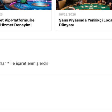
26
06/23/2026
t Vip Platformu İle
Şans Piyasında Yenilikçi Loc
 Hizmet Deneyimi
Dünyası
nlar
*
ile işaretlenmişlerdir