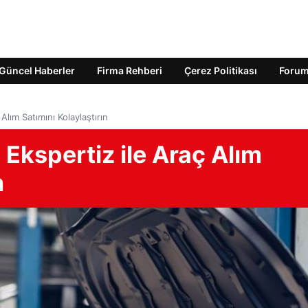
Güncel Haberler
Firma Rehberi
Çerez Politikası
Foru
lım Satımını Kolaylaştırın
Ekspertiz ile Araç Alım
n