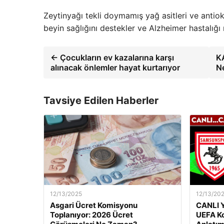
Zeytinyağı tekli doymamış yağ asitleri ve antiok
beyin sağlığını destekler ve Alzheimer hastalığı ri
← Çocukların ev kazalarına karşı
KA
alınacak önlemler hayat kurtarıyor
Ne
Tavsiye Edilen Haberler
12/13/2025
12/13/20
Asgari Ücret Komisyonu
CANLI Y
Toplanıyor: 2026 Ücret
UEFA Ko