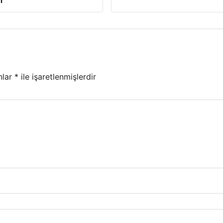
ı
nlar
*
ile işaretlenmişlerdir