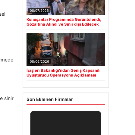
08/07/2026
sel
Konuşanlar Programında Görüntülendi,
Gözaltına Alındı ve Sınır dışı Edilecek
lemede
08/06/2026
İçişleri Bakanlığı’ndan Geniş Kapsamlı
Uyuşturucu Operasyonu Açıklaması
 sinir
Son Eklenen Firmalar