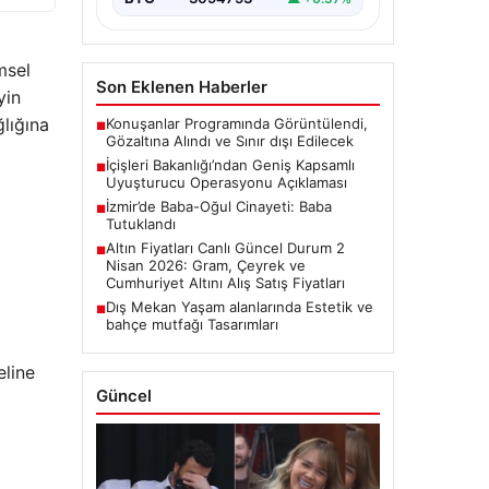
msel
Son Eklenen Haberler
yin
ğlığına
Konuşanlar Programında Görüntülendi,
■
Gözaltına Alındı ve Sınır dışı Edilecek
İçişleri Bakanlığı’ndan Geniş Kapsamlı
■
Uyuşturucu Operasyonu Açıklaması
İzmir’de Baba-Oğul Cinayeti: Baba
■
Tutuklandı
Altın Fiyatları Canlı Güncel Durum 2
■
Nisan 2026: Gram, Çeyrek ve
Cumhuriyet Altını Alış Satış Fiyatları
Dış Mekan Yaşam alanlarında Estetik ve
■
bahçe mutfağı Tasarımları
eline
Güncel