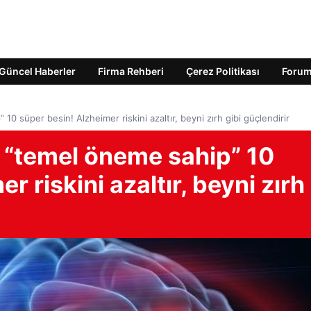
Güncel Haberler
Firma Rehberi
Çerez Politikası
Foru
” 10 süper besin! Alzheimer riskini azaltır, beyni zırh gibi güçlendirir
in “temel öneme sahip” 10
r riskini azaltır, beyni zırh