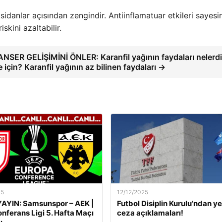
sidanlar açısından zengindir. Antiinflamatuar etkileri sayesi
skini azaltabilir.
NSER GELİŞİMİNİ ÖNLER: Karanfil yağının faydaları nelerdi
 için? Karanfil yağının az bilinen faydaları →
25
12/12/2025
AYIN: Samsunspor – AEK |
Futbol Disiplin Kurulu’ndan ye
nferans Ligi 5. Hafta Maçı
ceza açıklamaları!