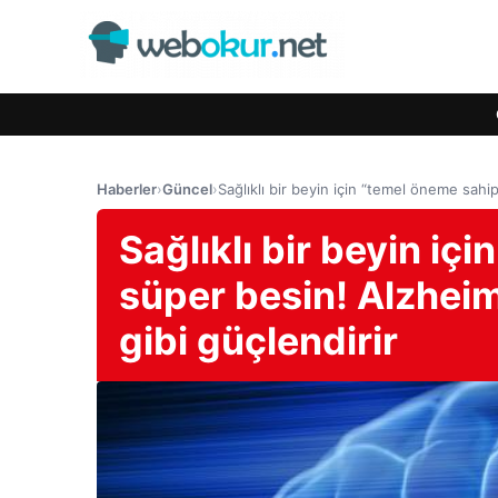
Haberler
›
Güncel
›
Sağlıklı bir beyin için “temel öneme sahip
Sağlıklı bir beyin iç
süper besin! Alzheime
gibi güçlendirir