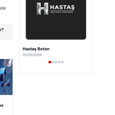
nde
r?
Enes Kaplan Avukatlık Bürosu
04/28/2026
ni