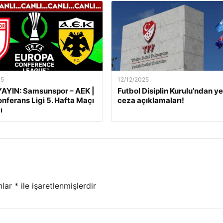
25
12/12/2025
AYIN: Samsunspor – AEK |
Futbol Disiplin Kurulu’ndan ye
nferans Ligi 5. Hafta Maçı
ceza açıklamaları!
ı
nlar
*
ile işaretlenmişlerdir