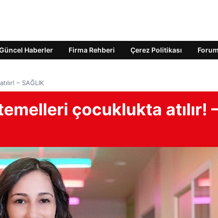
Güncel Haberler
Firma Rehberi
Çerez Politikası
Foru
atılır! – SAĞLIK
 temelleri çocuklukta atılır! 