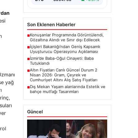
ardan
esi
Son Eklenen Haberler
Konuşanlar Programında Görüntülendi,
n
■
Gözaltına Alındı ve Sınır dışı Edilecek
İçişleri Bakanlığı’ndan Geniş Kapsamlı
■
Uyuşturucu Operasyonu Açıklaması
İzmir’de Baba-Oğul Cinayeti: Baba
■
Tutuklandı
Altın Fiyatları Canlı Güncel Durum 2
■
Uzmanı
Nisan 2026: Gram, Çeyrek ve
Cumhuriyet Altını Alış Satış Fiyatları
ise yağ
Dış Mekan Yaşam alanlarında Estetik ve
■
ı
bahçe mutfağı Tasarımları
rinç,
suları
Güncel
yer
rol