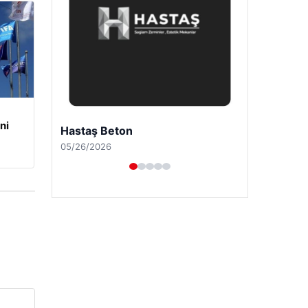
ni
Enes Kaplan Avukatlık Bürosu
04/28/2026