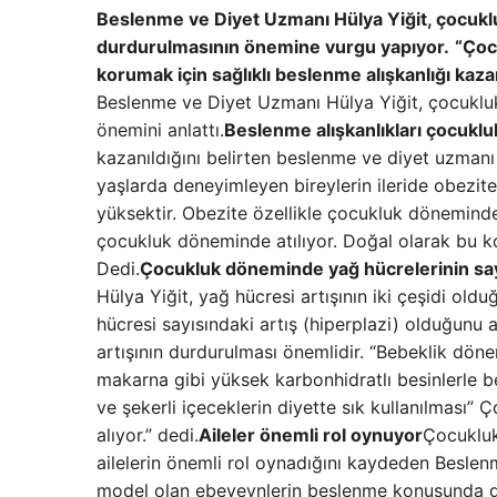
Beslenme ve Diyet Uzmanı Hülya Yiğit, çocuklu
durdurulmasının önemine vurgu yapıyor.
“Çoc
korumak için sağlıklı beslenme alışkanlığı kaz
Beslenme ve Diyet Uzmanı Hülya Yiğit, çocukluk
önemini anlattı.
Beslenme alışkanlıkları çocukluk
kazanıldığını belirten beslenme ve diyet uzmanı H
yaşlarda deneyimleyen bireylerin ileride obezit
yüksektir. Obezite özellikle çocukluk döneminde 
çocukluk döneminde atılıyor. Doğal olarak bu kon
Dedi.
Çocukluk döneminde yağ hücrelerinin sayıs
Hülya Yiğit, yağ hücresi artışının iki çeşidi oldu
hücresi sayısındaki artış (hiperplazi) olduğunu 
artışının durdurulması önemlidir. “Bebeklik döne
makarna gibi yüksek karbonhidratlı besinlerle be
ve şekerli içeceklerin diyette sık kullanılması”
alıyor.” dedi.
Aileler önemli rol oynuyor
Çocukluk
ailelerin önemli rol oynadığını kaydeden Beslen
model olan ebeveynlerin beslenme konusunda da