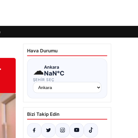
m
Hava Durumu
–
☁
Ankara
NaN°C
ŞEHIR SEÇ
Bizi Takip Edin