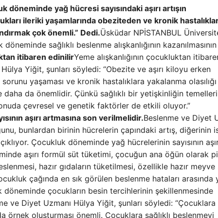
k döneminde yağ hücresi sayısındaki aşırı artışın
ukları ileriki yaşamlarında obeziteden ve kronik hastalıkl
andırmak çok önemli.” Dedi.
Üsküdar NPİSTANBUL Üniversit
 döneminde sağlıklı beslenme alışkanlığının kazanılmasının
tan itibaren edinilir
Yeme alışkanlığının çocukluktan itibare
ülya Yiğit, şunları söyledi: “Obezite ve aşırı kiloyu erken
e sorunu yaşaması ve kronik hastalıklara yakalanma olasılığı
daha da önemlidir. Çünkü sağlıklı bir yetişkinliğin temelleri
uda çevresel ve genetik faktörler de etkili oluyor.”
ının aşırı artmasına son verilmelidir.
Beslenme ve Diyet 
ğunu, bunlardan birinin hücrelerin çapındaki artış, diğerinin 
açıklıyor. Çocukluk döneminde yağ hücrelerinin sayısının aşır
minde aşırı formül süt tüketimi, çocuğun ana öğün olarak pi
slenmesi, hazır gıdaların tüketilmesi, özellikle hazır meyve 
 Çocukluk çağında en sık görülen beslenme hataları arasında 
 döneminde çocukların besin tercihlerinin şekillenmesinde
me ve Diyet Uzmanı Hülya Yiğit, şunları söyledi: “Çocuklara 
 örnek oluşturması önemli. Çocuklara sağlıklı beslenmeyi