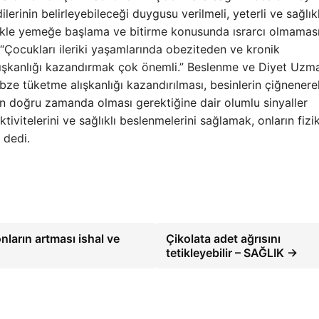
erinin belirleyebileceği duygusu verilmeli, yeterli ve sağlıkl
ellikle yemeğe başlama ve bitirme konusunda ısrarcı olmamas
“Çocukları ileriki yaşamlarında obeziteden ve kronik
alışkanlığı kazandırmak çok önemli.” Beslenme ve Diyet Uzm
ze tüketme alışkanlığı kazandırılması, besinlerin çiğnenere
nın doğru zamanda olması gerektiğine dair olumlu sinyaller
tivitelerini ve sağlıklı beslenmelerini sağlamak, onların fizi
 dedi.
nların artması ishal ve
Çikolata adet ağrısını
tetikleyebilir – SAĞLIK →