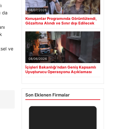
ı
08/07/2026
ı da
Konuşanlar Programında Görüntülendi,
Gözaltına Alındı ve Sınır dışı Edilecek
anı
k
ksel ve
08/06/2026
İçişleri Bakanlığı’ndan Geniş Kapsamlı
Uyuşturucu Operasyonu Açıklaması
Son Eklenen Firmalar