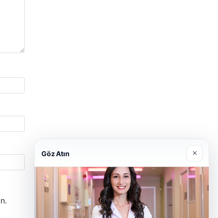
×
Göz Atın
n.