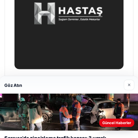
Enes Kaplan Avukatlık Bürosu
×
Göz Atın
04/28/2026
Web sitemizi nasıl kullandığınızı daha iyi anlayabilmek,
Güncel Haberler
deneyiminizi kişiselleştirmek ve geliştirmek amacıyla çerezler
kullanıyoruz.
Çerez Politikamız