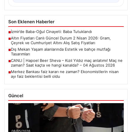
Son Eklenen Haberler
İzmir’de Baba-Oğul Cinayeti: Baba Tutuklandı
■
Altın Fiyatları Canlı Güncel Durum 2 Nisan 2026: Gram,
■
Çeyrek ve Cumhuriyet Altını Alış Satış Fiyatları
Dış Mekan Yaşam alanlarında Estetik ve bahçe mutfağı
■
Tasarımları
CANLI | Hapoel Beer Sheva – Kızıl Yıldız maç anlatımı! Maç ne
■
zaman? Saat kaçta ve hangi kanalda? – 04 Ağustos 2026
Merkez Bankası faiz kararı ne zaman? Ekonomistlerin nisan
■
ayı faiz beklentisi belli oldu
Güncel
08/05/2026