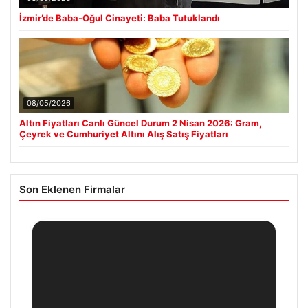
İzmir’de Baba-Oğul Cinayeti: Baba Tutuklandı
08/05/2026
Altın Fiyatları Canlı Güncel Durum 2 Nisan 2026: Gram,
Çeyrek ve Cumhuriyet Altını Alış Satış Fiyatları
Son Eklenen Firmalar