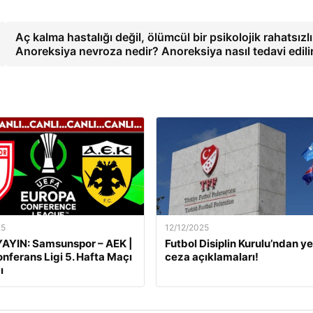
Aç kalma hastalığı değil, ölümcül bir psikolojik rahatsızlı
Anoreksiya nevroza nedir? Anoreksiya nasıl tedavi edili
25
12/12/2025
AYIN: Samsunspor – AEK |
Futbol Disiplin Kurulu’ndan ye
nferans Ligi 5. Hafta Maçı
ceza açıklamaları!
ı