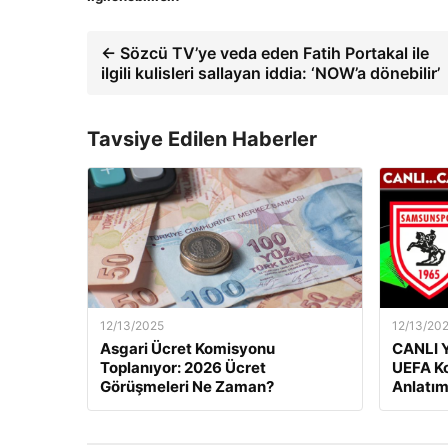
← Sözcü TV’ye veda eden Fatih Portakal ile
ilgili kulisleri sallayan iddia: ‘NOW’a dönebilir’
Tavsiye Edilen Haberler
12/13/2025
12/13/20
Asgari Ücret Komisyonu
CANLI Y
Toplanıyor: 2026 Ücret
UEFA Ko
Görüşmeleri Ne Zaman?
Anlatım