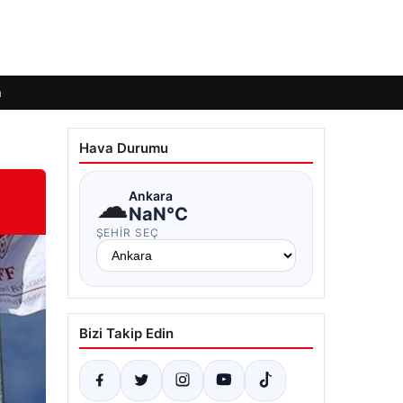
m
Hava Durumu
☁
Ankara
NaN°C
ŞEHIR SEÇ
Bizi Takip Edin