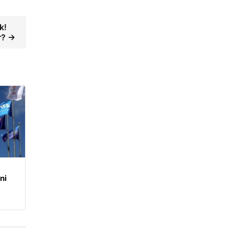
k!
r? →
ni