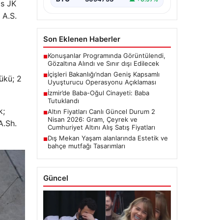
as JK
 A.S.
Son Eklenen Haberler
Konuşanlar Programında Görüntülendi,
■
Gözaltına Alındı ve Sınır dışı Edilecek
İçişleri Bakanlığı’ndan Geniş Kapsamlı
■
ükü; 2
Uyuşturucu Operasyonu Açıklaması
İzmir’de Baba-Oğul Cinayeti: Baba
■
Tutuklandı
k;
Altın Fiyatları Canlı Güncel Durum 2
■
Nisan 2026: Gram, Çeyrek ve
A.Sh.
Cumhuriyet Altını Alış Satış Fiyatları
Dış Mekan Yaşam alanlarında Estetik ve
■
bahçe mutfağı Tasarımları
Güncel