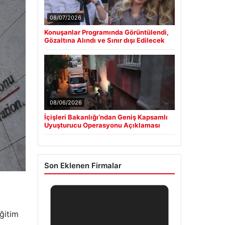
08/07/2026
Konuşanlar Programında Görüntülendi,
Gözaltına Alındı ve Sınır dışı Edilecek
08/06/2026
İçişleri Bakanlığı’ndan Geniş Kapsamlı
Uyuşturucu Operasyonu Açıklaması
Son Eklenen Firmalar
eğitim