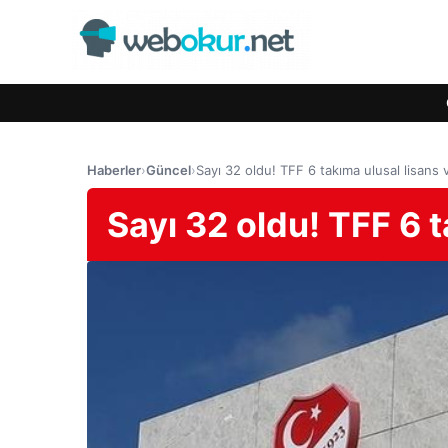
Haberler
›
Güncel
›
Sayı 32 oldu! TFF 6 takıma ulusal lisans 
Sayı 32 oldu! TFF 6 t