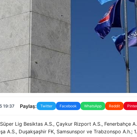
Paylaş:
5 19:37
Twitter
Facebook
WhatsApp
Reddit
Pinte
 Süper Lig Besiktas A.S., Çaykur Rizport A.S., Fenerbahçe A.
şa A.S., Duşakşaşhir FK, Samsunspor ve Trabzonspo A.h.; 1.