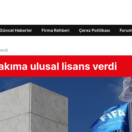
Güncel Haberler
Firma Rehberi
Çerez Politikası
Foru
verdi
akıma ulusal lisans verdi