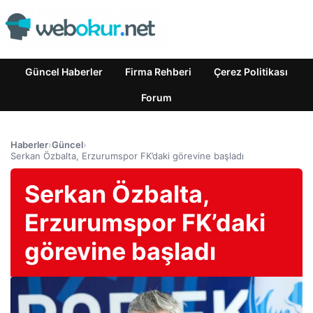
Güncel Haberler
Firma Rehberi
Çerez Politikası
Forum
Haberler
›
Güncel
›
Serkan Özbalta, Erzurumspor FK’daki görevine başladı
Serkan Özbalta,
Erzurumspor FK’daki
görevine başladı