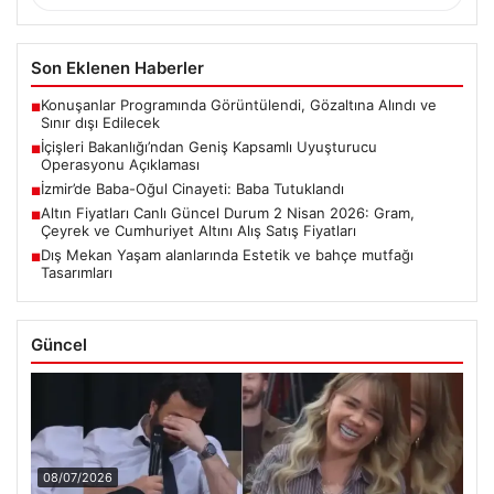
Son Eklenen Haberler
Konuşanlar Programında Görüntülendi, Gözaltına Alındı ve
■
Sınır dışı Edilecek
İçişleri Bakanlığı’ndan Geniş Kapsamlı Uyuşturucu
■
Operasyonu Açıklaması
İzmir’de Baba-Oğul Cinayeti: Baba Tutuklandı
■
Altın Fiyatları Canlı Güncel Durum 2 Nisan 2026: Gram,
■
Çeyrek ve Cumhuriyet Altını Alış Satış Fiyatları
Dış Mekan Yaşam alanlarında Estetik ve bahçe mutfağı
■
Tasarımları
Güncel
08/07/2026