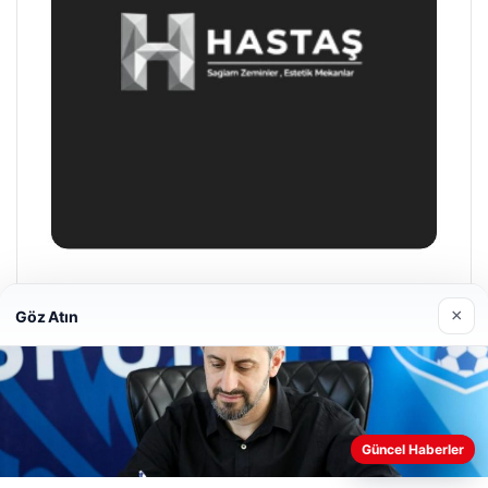
Enes Kaplan Avukatlık Bürosu
×
Göz Atın
04/28/2026
Web sitemizi nasıl kullandığınızı daha iyi anlayabilmek,
Güncel Haberler
deneyiminizi kişiselleştirmek ve geliştirmek amacıyla çerezler