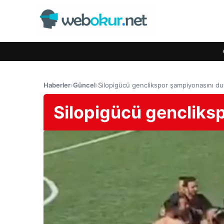
Haberler
›
Güncel
›
Silopigücü genclikspor şampiyonasını d
Silopigücü gencliks