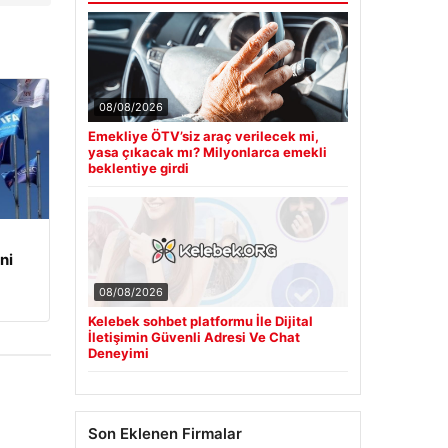
08/08/2026
Emekliye ÖTV’siz araç verilecek mi,
yasa çıkacak mı? Milyonlarca emekli
beklentiye girdi
ni
08/08/2026
Kelebek sohbet platformu İle Dijital
İletişimin Güvenli Adresi Ve Chat
Deneyimi
Son Eklenen Firmalar