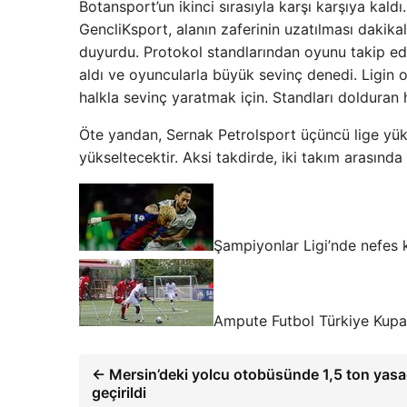
Botansport’un ikinci sırasıyla karşı karşıya kald
GencliKsport, alanın zaferinin uzatılması dakik
duyurdu. Protokol standlarından oyunu takip ed
aldı ve oyuncularla büyük sevinç denedi. Ligin 
halkla sevinç yaratmak için. Standları dolduran 
Öte yandan, Sernak Petrolsport üçüncü lige yük
yükseltecektir. Aksi takdirde, iki takım arasınd
Şampiyonlar Ligi’nde nefes
Ampute Futbol Türkiye Kupası
← Mersin’deki yolcu otobüsünde 1,5 ton yasad
geçirildi