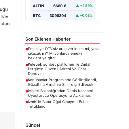
değer barındırmaktadır. Halen
ALTIN
6660.6
▲ +2.59%
birçok…
luğu
BTC
3096304
▲ +0.08%
ahayı
uları
Son Eklenen Haberler
Emekliye ÖTV’siz araç verilecek mi, yasa
■
çıkacak mı? Milyonlarca emekli
beklentiye girdi
Kelebek sohbet platformu İle Dijital
■
İletişimin Güvenli Adresi Ve Chat
Deneyimi
Konuşanlar Programında Görüntülendi,
■
Gözaltına Alındı ve Sınır dışı Edilecek
İçişleri Bakanlığı’ndan Geniş Kapsamlı
■
Uyuşturucu Operasyonu Açıklaması
İzmir’de Baba-Oğul Cinayeti: Baba
■
Tutuklandı
Güncel