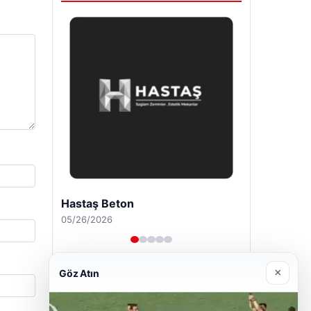
Enes Kaplan Avukatlık Bürosu
04/28/2026
×
Göz Atın