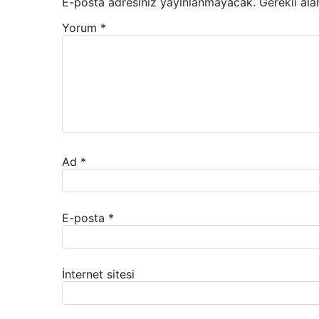
E-posta adresiniz yayınlanmayacak.
Gerekli ala
Yorum
*
Ad
*
E-posta
*
İnternet sitesi