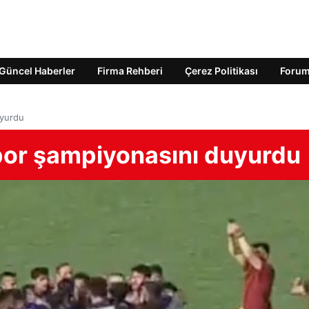
Güncel Haberler
Firma Rehberi
Çerez Politikası
Foru
uyurdu
por şampiyonasını duyurdu