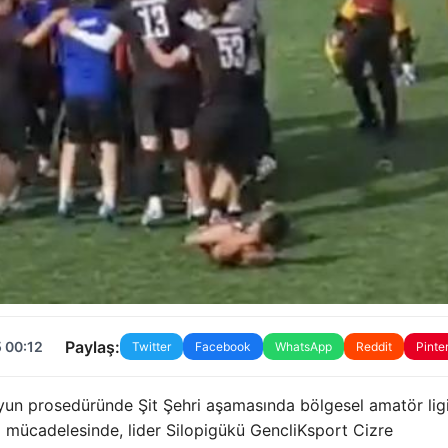
Paylaş:
 00:12
Twitter
Facebook
WhatsApp
Reddit
Pinte
yun prosedüründe Şit Şehri aşamasında bölgesel amatör ligi
l mücadelesinde, lider Silopigükü GencliKsport Cizre