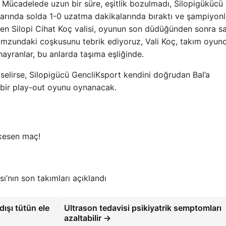
ı. Mücadelede uzun bir süre, eşitlik bozulmadı, Silopigükücü
alarında solda 1-0 uzatma dakikalarında bıraktı ve şampiyon
en Silopi Cihat Koç valisi, oyunun son düdüğünden sonra s
omzundaki coşkusunu tebrik ediyoruz, Vali Koç, takım oyunc
hayranlar, bu anlarda taşıma eşliğinde.
selirse, Silopigücü GencliKsport kendini doğrudan Bal’a
a bir play-out oyunu oynanacak.
 kesen maç!
’nın son takımları açıklandı
ışı tütün ele
Ultrason tedavisi psikiyatrik semptomları
azaltabilir →