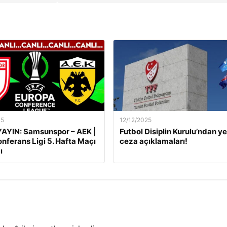
25
12/12/2025
AYIN: Samsunspor – AEK |
Futbol Disiplin Kurulu’ndan ye
nferans Ligi 5. Hafta Maçı
ceza açıklamaları!
ı