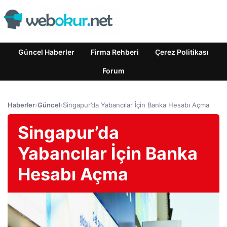
Güncel Haberler
Firma Rehberi
Çerez Politikası
Forum
Haberler
›
Güncel
›
Singapur’da Yabancılar İçin Banka Hesabı Açma
Singapur’da
Yabancılar İçin Banka
Hesabı Açma