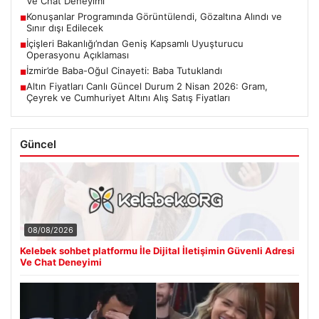
Ve Chat Deneyimi
Konuşanlar Programında Görüntülendi, Gözaltına Alındı ve
■
Sınır dışı Edilecek
İçişleri Bakanlığı’ndan Geniş Kapsamlı Uyuşturucu
■
Operasyonu Açıklaması
İzmir’de Baba-Oğul Cinayeti: Baba Tutuklandı
■
Altın Fiyatları Canlı Güncel Durum 2 Nisan 2026: Gram,
■
Çeyrek ve Cumhuriyet Altını Alış Satış Fiyatları
Güncel
08/08/2026
Kelebek sohbet platformu İle Dijital İletişimin Güvenli Adresi
Ve Chat Deneyimi