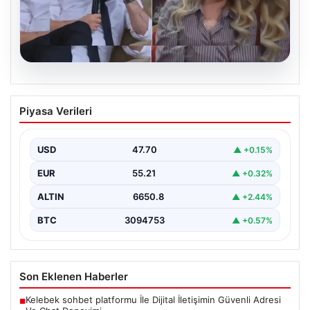
07.08.2026
Konuşanlar Programında Görüntülendi,
Piyasa Verileri
Gözaltına Alındı ve Sınır dışı Edilecek
Ünlü komedi ve sohbet programı ‘Konuşanlar’ ile
tanınan Hasan Can Kaya’nın sunumuyla ekrana gelen…
USD
47.70
▲ +0.15%
EUR
55.21
▲ +0.32%
ALTIN
6650.8
▲ +2.44%
BTC
3094753
▲ +0.57%
Son Eklenen Haberler
Kelebek sohbet platformu İle Dijital İletişimin Güvenli Adresi
■