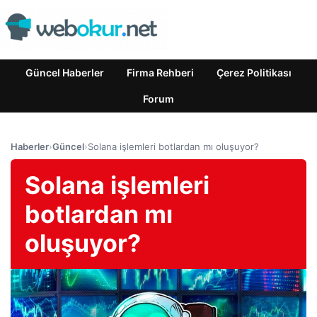
Güncel Haberler
Firma Rehberi
Çerez Politikası
Forum
Haberler
›
Güncel
›
Solana işlemleri botlardan mı oluşuyor?
Solana işlemleri
botlardan mı
oluşuyor?