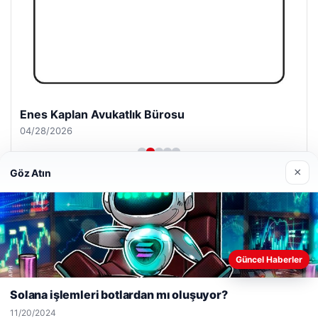
Enes Kaplan Avukatlık Bürosu
04/28/2026
×
Göz Atın
© 2026 Web Okur – Güncel Haberler
Web sitemizi nasıl kullandığınızı daha iyi anlayabilmek,
Güncel Haberler
malta work and study
|
lemagrup.com.tr
deneyiminizi kişiselleştirmek ve geliştirmek amacıyla çerezler
io
kullanıyoruz.
Çerez Politikamız
Solana işlemleri botlardan mı oluşuyor?
Reddet
Kabul Et
11/20/2024