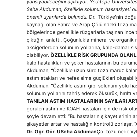
yansıyabileceğini açıklıyor. Yeditepe Üniversit
Seha Akduman, özellikle solunum hassasiyeti ola
önemli uyarılarda bulundu.
Dr., Türkiye'nin doğ
kaynağı olan Sahra ve Arap Çölü'ndeki toza ma
bölgelerinde genellikle rüzgarlarla taşınan ince 
çıktığını anlattı. Çoğunlukla mineral ve organik
akciğerlerden solunum yollarına, kalp-damar si
olabiliyor.
ÖZELLİKLE RİSK GRUPUNDA OLANL
kalp hastalıkları ve şeker hastalarının bu durum
Akduman, “Özellikle uzun süre toza maruz kalanl
astım atakları ve nefes alma güçlükleri oluşabi
Akduman, “Özellikle astım gibi solunum yolu hasta
solunum yollarını tahriş ederek öksürük, hırıltı 
TANILAN ASTIM HASTALARININ SAYILARI ART
görülen astım ve KOAH hastaları için de risk 
şöyle devam etti: “Bu hastaların şikayetlerinin a
şikayetler artar ve hastalığın kontrolü zorlaşır. 
Dr. Öğr. Gör. ÜSeha Akduman
Çöl tozu nedeniyl