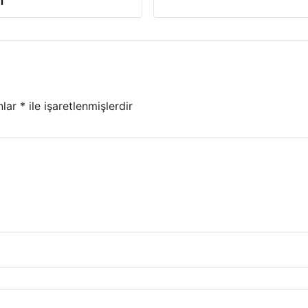
ı
nlar
*
ile işaretlenmişlerdir