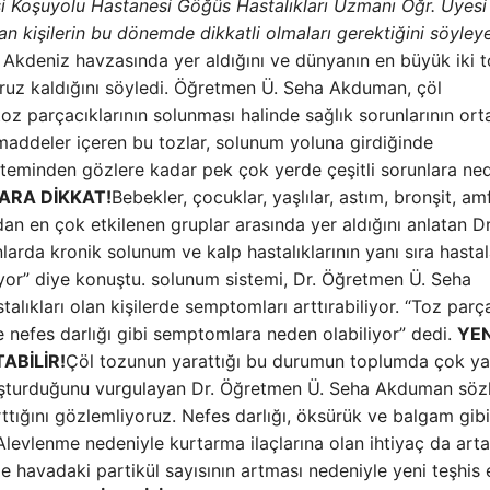
esi Koşuyolu Hastanesi Göğüs Hastalıkları Uzmanı Öğr. Üyesi
n kişilerin bu dönemde dikkatli olmaları gerektiğini söyley
u Akdeniz havzasında yer aldığını ve dünyanın en büyük iki 
ruz kaldığını söyledi. Öğretmen Ü. Seha Akduman, çöl
toz parçacıklarının solunması halinde sağlık sorunlarının ort
 maddeler içeren bu tozlar, solunum yoluna girdiğinde
steminden gözlere kadar pek çok yerde çeşitli sorunlara ne
ARA DİKKAT!
Bebekler, çocuklar, yaşlılar, astım, bronşit, am
dan en çok etkilenen gruplar arasında yer aldığını anlatan D
arda kronik solunum ve kalp hastalıklarının yanı sıra hasta
liyor” diye konuştu. solunum sistemi, Dr. Öğretmen Ü. Seha
lıkları olan kişilerde semptomları arttırabiliyor. “Toz parça
ve nefes darlığı gibi semptomlara neden olabiliyor” dedi.
YEN
ABİLİR!
Çöl tozunun yarattığı bu durumun toplumda çok ya
oluşturduğunu vurgulayan Dr. Öğretmen Ü. Seha Akduman sözl
rttığını gözlemliyoruz. Nefes darlığı, öksürük ve balgam gibi
“Alevlenme nedeniyle kurtarma ilaçlarına olan ihtiyaç da artab
e havadaki partikül sayısının artması nedeniyle yeni teşhis 