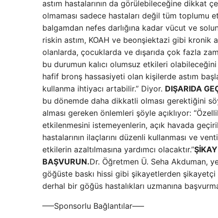
astım hastalarının da görülebileceğine dikkat çe
olmaması sadece hastaları değil tüm toplumu etki
balgamdan nefes darlığına kadar vücut ve solunu
riskin astım, KOAH ve beonşiektazi gibi kronik akc
olanlarda, çocuklarda ve dışarıda çok fazla zam
bu durumun kalıcı olumsuz etkileri olabileceğini
hafif bronş hassasiyeti olan kişilerde astım başlay
kullanma ihtiyacı artabilir.” Diyor.
DIŞARIDA GEÇ
bu dönemde daha dikkatli olması gerektiğini s
alması gereken önlemleri şöyle açıklıyor: “Özel
etkilenmesini istemeyenlerin, açık havada geçiri
hastalarının ilaçlarını düzenli kullanması ve ven
etkilerin azaltılmasına yardımcı olacaktır.”
ŞİKA
BAŞVURUN.
Dr. Öğretmen Ü. Seha Akduman, yeni 
göğüste baskı hissi gibi şikayetlerden şikayetçi 
derhal bir göğüs hastalıkları uzmanına başvurma
—–Sponsorlu Bağlantılar—–