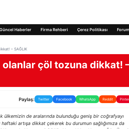
Güncel Haberler
Firma Rehberi
Çerez Politikası
Foru
ikkat! – SAĞLIK
olanlar çöl tozuna dikkat! 
Paylaş:
Twitter
Facebook
WhatsApp
Reddit
Pinte
ak ülkemizin de aralarında bulunduğu geniş bir coğrafyayı
 haftaki artışa dikkat çekerek bu durumun sağlığımıza da