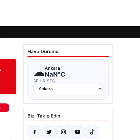
m
Hava Durumu
–
☁
Ankara
NaN°C
ŞEHIR SEÇ
rest
Bizi Takip Edin