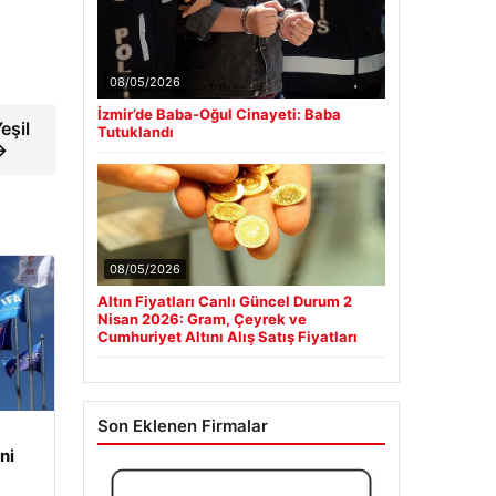
08/05/2026
İzmir’de Baba-Oğul Cinayeti: Baba
eşil
Tutuklandı
→
08/05/2026
Altın Fiyatları Canlı Güncel Durum 2
Nisan 2026: Gram, Çeyrek ve
Cumhuriyet Altını Alış Satış Fiyatları
Son Eklenen Firmalar
ni