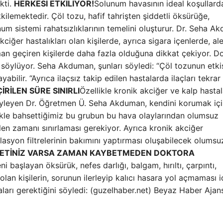
kti.
HERKESİ ETKİLİYOR!
Solunum havasının ideal koşullard
lemektedir. Çöl tozu, hafif tahrişten şiddetli öksürüğe,
m sistemi rahatsızlıklarının temelini oluşturur. Dr. Seha A
iğer hastalıkları olan kişilerde, ayrıca sigara içenlerde, aler
an geçiren kişilerde daha fazla olduğuna dikkat çekiyor. D
 söylüyor. Seha Akduman, şunları söyledi: “Çöl tozunun etki
abilir. “Ayrıca ilaçsız takip edilen hastalarda ilaçları tekrar
İRİLEN SÜRE SINIRLI
Özellikle kronik akciğer ve kalp hastal
öyleyen Dr. Öğretmen Ü. Seha Akduman, kendini korumak iç
likle bahsettiğimiz bu grubun bu hava olaylarından olumsuz
len zamanı sınırlaması gerekiyor. Ayrıca kronik akciğer
tilasyon filtrelerinin bakımını yaptırması oluşabilecek olumsu
YETİNİZ VARSA ZAMAN KAYBETMEDEN DOKTORA
başlayan öksürük, nefes darlığı, balgam, hırıltı, çarpıntı,
olan kişilerin, sorunun ilerleyip kalıcı hasara yol açmaması i
ları gerektiğini söyledi: (guzelhaber.net) Beyaz Haber Ajan