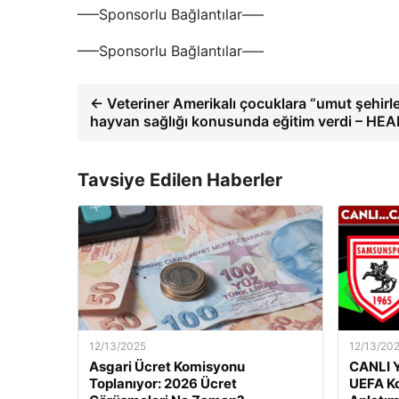
—–Sponsorlu Bağlantılar—–
—–Sponsorlu Bağlantılar—–
← Veteriner Amerikalı çocuklara “umut şehirl
hayvan sağlığı konusunda eğitim verdi – HE
Tavsiye Edilen Haberler
12/13/2025
12/13/20
Asgari Ücret Komisyonu
CANLI Y
Toplanıyor: 2026 Ücret
UEFA Ko