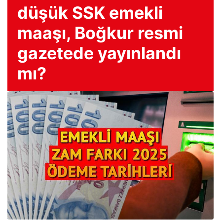
düşük SSK emekli
maaşı, Boğkur resmi
gazetede yayınlandı
mı?