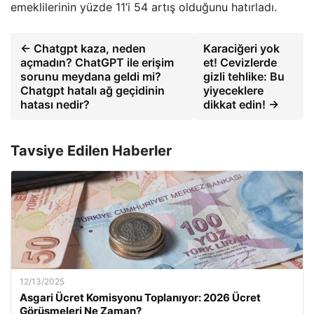
emeklilerinin yüzde 11’i 54 artış olduğunu hatırladı.
← Chatgpt kaza, neden
Karaciğeri yok
açmadın? ChatGPT ile erişim
et! Cevizlerde
sorunu meydana geldi mi?
gizli tehlike: Bu
Chatgpt hatalı ağ geçidinin
yiyeceklere
hatası nedir?
dikkat edin! →
Tavsiye Edilen Haberler
12/13/2025
Asgari Ücret Komisyonu Toplanıyor: 2026 Ücret
Görüşmeleri Ne Zaman?