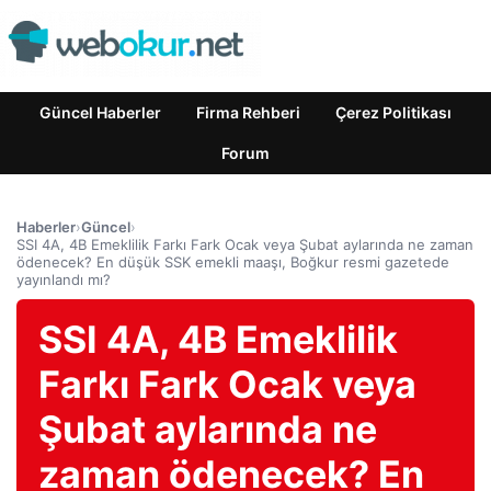
Güncel Haberler
Firma Rehberi
Çerez Politikası
Forum
Haberler
›
Güncel
›
SSI 4A, 4B Emeklilik Farkı Fark Ocak veya Şubat aylarında ne zaman
ödenecek? En düşük SSK emekli maaşı, Boğkur resmi gazetede
yayınlandı mı?
SSI 4A, 4B Emeklilik
Farkı Fark Ocak veya
Şubat aylarında ne
zaman ödenecek? En