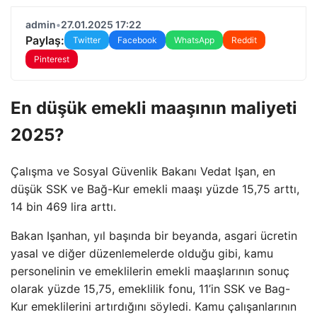
admin
•
27.01.2025 17:22
Paylaş:
Twitter
Facebook
WhatsApp
Reddit
Pinterest
En düşük emekli maaşının maliyeti
2025?
Çalışma ve Sosyal Güvenlik Bakanı Vedat Işan, en
düşük SSK ve Bağ-Kur emekli maaşı yüzde 15,75 arttı,
14 bin 469 lira arttı.
Bakan Işanhan, yıl başında bir beyanda, asgari ücretin
yasal ve diğer düzenlemelerde olduğu gibi, kamu
personelinin ve emeklilerin emekli maaşlarının sonuç
olarak yüzde 15,75, emeklilik fonu, 11’in SSK ve Bag-
Kur emeklilerini artırdığını söyledi. Kamu çalışanlarının