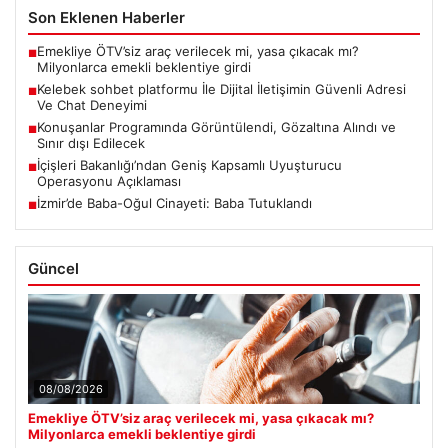
Son Eklenen Haberler
Emekliye ÖTV’siz araç verilecek mi, yasa çıkacak mı?
■
Milyonlarca emekli beklentiye girdi
Kelebek sohbet platformu İle Dijital İletişimin Güvenli Adresi
■
Ve Chat Deneyimi
Konuşanlar Programında Görüntülendi, Gözaltına Alındı ve
■
Sınır dışı Edilecek
İçişleri Bakanlığı’ndan Geniş Kapsamlı Uyuşturucu
■
Operasyonu Açıklaması
İzmir’de Baba-Oğul Cinayeti: Baba Tutuklandı
■
Güncel
08/08/2026
Emekliye ÖTV’siz araç verilecek mi, yasa çıkacak mı?
Milyonlarca emekli beklentiye girdi