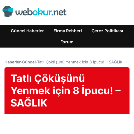
Güncel Haberler
Firma Rehberi
Çerez Politikası
Forum
Haberler
›
Güncel
›
Tatlı Çöküşünü Yenmek için 8 İpucu! – SAĞLIK
Tatlı Çöküşünü
Yenmek için 8 İpucu! –
SAĞLIK