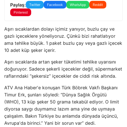
Paylaş:
Twitter
Facebook
WhatsApp
Reddit
Pinterest
Aşırı sıcaklardan dolayı içimiz yanıyor, buzlu çay ve
gazlı içeceklere yöneliyoruz. Çünkü bizi rahatlatıyor
ama tehlike büyük. 1 paket buzlu çay veya gazlı içecek
10 adet küp şeker içerir.
Aşırı sıcaklarda artan şeker tüketimi tehlike uyarısını
doğuruyor. Sadece şekerli içecekler değil, süpermarket
raflarındaki “şekersiz” içecekler de ciddi risk altında.
ATV Ana Haber'e konuşan Türk Böbrek Vakfı Başkanı
Timur Erk, şunları söyledi: “Dünya Sağlık Örgütü
(WHO), 13 küp şeker 50 grama tekabül ediyor. O limit
diyorsa saygı duymamız lazım ama yine de uymaya
çalışalım. Bakın Türkiye bu anlamda dünyada üçüncü,
Avrupa'da birinci.” Yani bir sorun var” dedi.