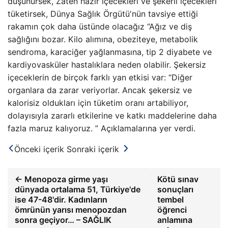
düşünürsek, Zaten hazır içecekleri ve şekerli içecekleri
tüketirsek, Dünya Sağlık Örgütü'nün tavsiye ettiği
rakamın çok daha üstünde olacağız “Ağız ve diş
sağlığını bozar. Kilo alımına, obeziteye, metabolik
sendroma, karaciğer yağlanmasına, tip 2 diyabete ve
kardiyovasküler hastalıklara neden olabilir. Şekersiz
içeceklerin de birçok farklı yan etkisi var: “Diğer
organlara da zarar veriyorlar. Ancak şekersiz ve
kalorisiz oldukları için tüketim oranı artabiliyor,
dolayısıyla zararlı etkilerine ve katkı maddelerine daha
fazla maruz kalıyoruz. ” Açıklamalarına yer verdi.
Önceki içerik
Sonraki içerik
← Menopoza girme yaşı
Kötü sınav
dünyada ortalama 51, Türkiye'de
sonuçları
ise 47-48'dir. Kadınların
tembel
ömrünün yarısı menopozdan
öğrenci
sonra geçiyor… – SAĞLIK
anlamına