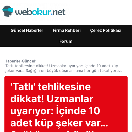
Güncel Haberler
Firma Rehberi
Çerez Politikası
Forum
Haberler
›
Güncel
›
'Tatlı' tehlikesine dikkat! Uzmanlar uyarıyor: İçinde 10 adet küp
şeker var… Sağlığın en büyük düşmanı ama her gün tüketiyoruz.
'Tatlı' tehlikesine
dikkat! Uzmanlar
uyarıyor: İçinde 10
adet küp şeker var…