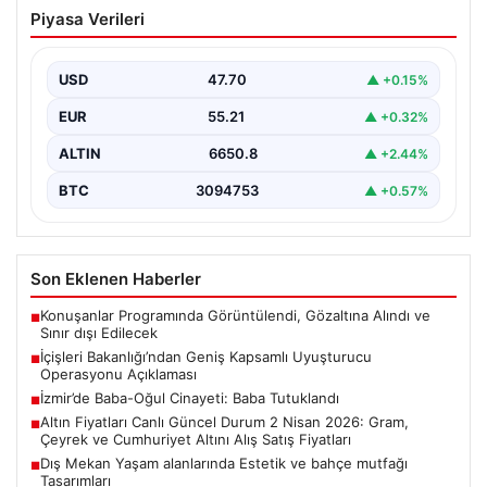
İçişleri Bakanlığı’ndan Geniş Kapsamlı
Piyasa Verileri
Uyuşturucu Operasyonu Açıklaması
Son zamanlarda ülke genelinde gerçekleştirilen
kapsamlı uyuşturucu ile mücadele çalışmaları
USD
47.70
▲ +0.15%
kapsamında, İçişleri Bakanlığı önemli…
EUR
55.21
▲ +0.32%
ALTIN
6650.8
▲ +2.44%
BTC
3094753
▲ +0.57%
Son Eklenen Haberler
Konuşanlar Programında Görüntülendi, Gözaltına Alındı ve
■
Sınır dışı Edilecek
İçişleri Bakanlığı’ndan Geniş Kapsamlı Uyuşturucu
■
Operasyonu Açıklaması
İzmir’de Baba-Oğul Cinayeti: Baba Tutuklandı
■
Altın Fiyatları Canlı Güncel Durum 2 Nisan 2026: Gram,
■
Çeyrek ve Cumhuriyet Altını Alış Satış Fiyatları
Dış Mekan Yaşam alanlarında Estetik ve bahçe mutfağı
■
Tasarımları