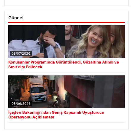
Güncel
08/07/2026
Konuşanlar Programında Görüntülendi, Gözaltına Alındı ve
Sınır dışı Edilecek
08/06/2026
İçişleri Bakanlığı’ndan Geniş Kapsamlı Uyuşturucu
Operasyonu Açıklaması