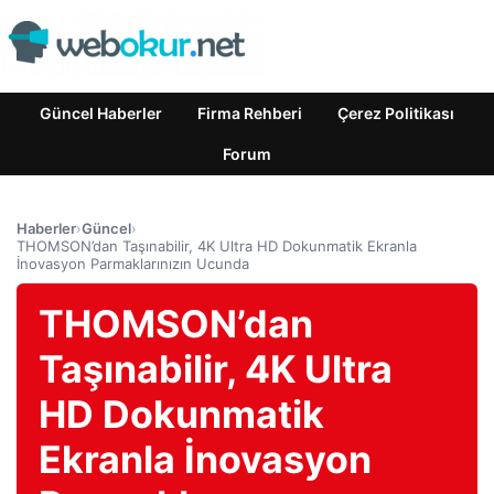
Güncel Haberler
Firma Rehberi
Çerez Politikası
Forum
Haberler
›
Güncel
›
THOMSON’dan Taşınabilir, 4K Ultra HD Dokunmatik Ekranla
İnovasyon Parmaklarınızın Ucunda
THOMSON’dan
Taşınabilir, 4K Ultra
HD Dokunmatik
Ekranla İnovasyon