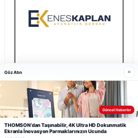
×
Göz Atın
Enes Kaplan Avukatlık Bürosu
04/28/2026
Güncel Haberler
Web sitemizi nasıl kullandığınızı daha iyi anlayabilmek,
deneyiminizi kişiselleştirmek ve geliştirmek amacıyla çerezler
THOMSON’dan Taşınabilir, 4K Ultra HD Dokunmatik
kullanıyoruz.
Çerez Politikamız
Ekranla İnovasyon Parmaklarınızın Ucunda
Reddet
Kabul Et