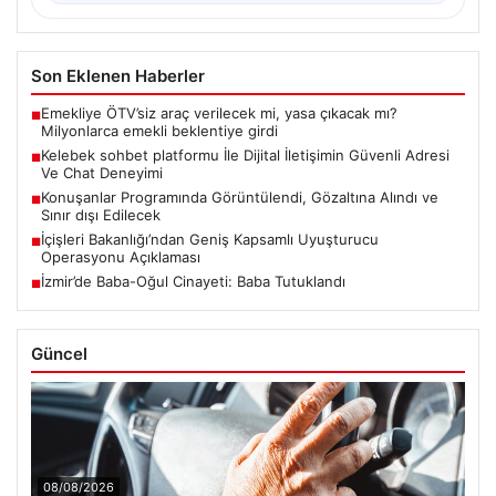
Son Eklenen Haberler
Emekliye ÖTV’siz araç verilecek mi, yasa çıkacak mı?
■
Milyonlarca emekli beklentiye girdi
Kelebek sohbet platformu İle Dijital İletişimin Güvenli Adresi
■
Ve Chat Deneyimi
Konuşanlar Programında Görüntülendi, Gözaltına Alındı ve
■
Sınır dışı Edilecek
İçişleri Bakanlığı’ndan Geniş Kapsamlı Uyuşturucu
■
Operasyonu Açıklaması
İzmir’de Baba-Oğul Cinayeti: Baba Tutuklandı
■
Güncel
08/08/2026