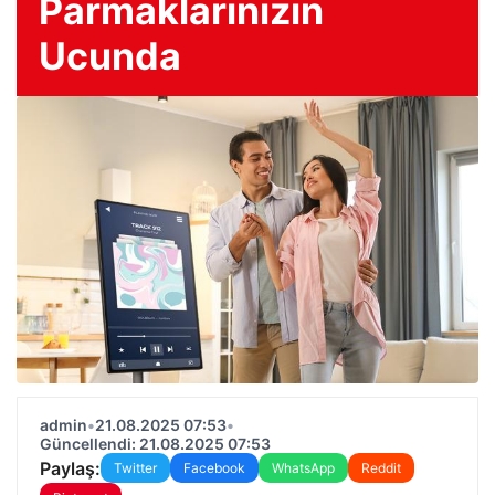
Parmaklarınızın
Ucunda
admin
•
21.08.2025 07:53
•
Güncellendi: 21.08.2025 07:53
Paylaş:
Twitter
Facebook
WhatsApp
Reddit