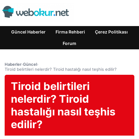
Güncel Haberler
Firma Rehberi
Çerez Politikası
Forum
Haberler
›
Güncel
›
Tiroid belirtileri nelerdir? Tiroid hastalığı nasıl teşhis edilir?
Tiroid belirtileri
nelerdir? Tiroid
hastalığı nasıl teşhis
edilir?