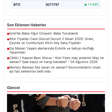
BTC
3071797
▲ +1.33%
Son Eklenen Haberler
İzmir’de Baba-Oğul Cinayeti: Baba Tutuklandı
■
Altın Fiyatları Canlı Güncel Durum 2 Nisan 2026: Gram,
■
Çeyrek ve Cumhuriyet Altını Alış Satış Fiyatları
Dış Mekan Yaşam alanlarında Estetik ve bahçe mutfağı
■
Tasarımları
CANLI | Hapoel Beer Sheva – Kızıl Yıldız maç anlatımı! Maç ne
■
zaman? Saat kaçta ve hangi kanalda? – 04 Ağustos 2026
Merkez Bankası faiz kararı ne zaman? Ekonomistlerin nisan
■
ayı faiz beklentisi belli oldu
Güncel