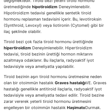
değişmektedir. Tiroid bezi yeterli tiroid hormonu
üretmediğinde
hipotiroidizm
Deneyimlenebilir.
Hipotiroidizm tedavisi genellikle sentetik tiroid
hormonu replasman tedavisini içerir. Bu, levotiroksin
(Synthroid, Levoxyl) veya liotironin (Cytomel) gibi bir
ilaç şeklinde olabilir.
Tiroid bezi çok fazla tiroid hormonu ürettiğinde
hipertiroidizm
Deneyimlenebilir. Hipertiroidizm
tedavisi, tiroid bezinin ürettiği hormon miktarını
azaltmaya odaklanır. Bu ilaçlarla, radyoaktif iyot
tedavisiyle veya ameliyatla yapılabilir.
Tiroid bezinin aşırı tiroid hormonu üretmesine neden
olan bir otoimmün hastalık
Graves hastalığı
VE. Graves
hastalığı genellikle antitiroid ilaçlarla, radyoaktif iyot
tedavisiyle veya ameliyatla tedavi edilir. Tiroid bezine
zarar vererek yeterli tiroid hormonu üretmesini
engelleyen bir otoimmün hastalık
Haşimato
Durmak.