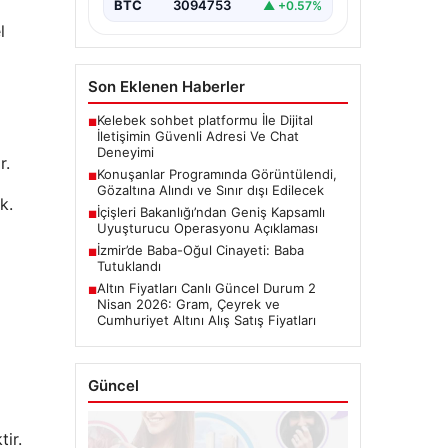
BTC
3094753
▲ +0.57%
l
Son Eklenen Haberler
Kelebek sohbet platformu İle Dijital
■
İletişimin Güvenli Adresi Ve Chat
Deneyimi
r.
Konuşanlar Programında Görüntülendi,
■
Gözaltına Alındı ve Sınır dışı Edilecek
k.
İçişleri Bakanlığı’ndan Geniş Kapsamlı
■
Uyuşturucu Operasyonu Açıklaması
İzmir’de Baba-Oğul Cinayeti: Baba
■
Tutuklandı
Altın Fiyatları Canlı Güncel Durum 2
■
Nisan 2026: Gram, Çeyrek ve
Cumhuriyet Altını Alış Satış Fiyatları
Güncel
ir.