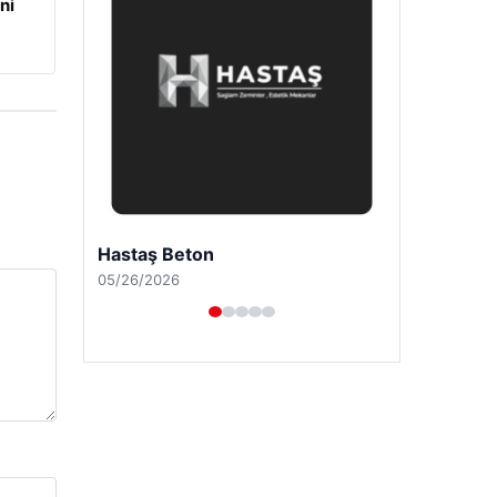
ni
Enes Kaplan Avukatlık Bürosu
04/28/2026