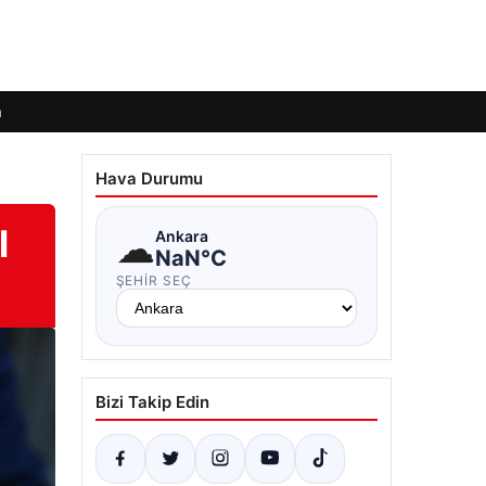
m
Hava Durumu
l
☁
Ankara
NaN°C
ŞEHIR SEÇ
Bizi Takip Edin