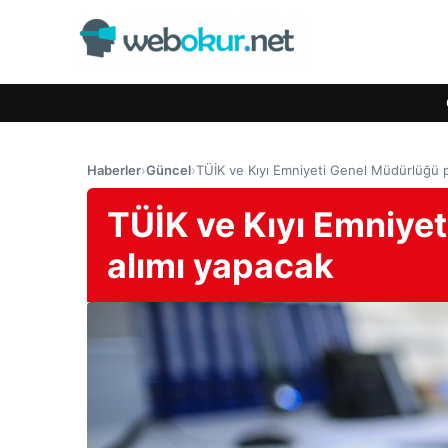
Haberler
›
Güncel
›
TÜİK ve Kıyı Emniyeti Genel Müdürlüğü p
TÜİK ve Kıyı Emniye
alımı yapacak