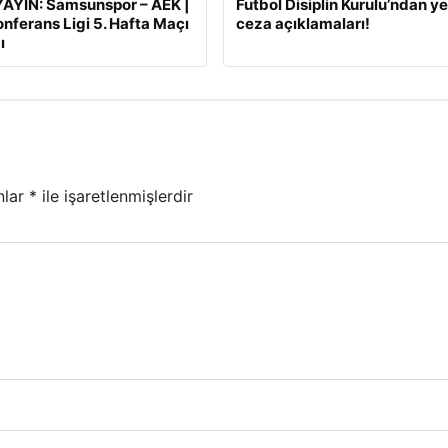
AYIN: Samsunspor – AEK |
Futbol Disiplin Kurulu’ndan ye
nferans Ligi 5. Hafta Maçı
ceza açıklamaları!
ı
nlar
*
ile işaretlenmişlerdir