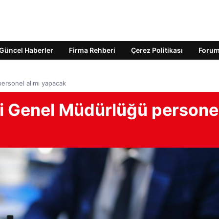
Güncel Haberler
Firma Rehberi
Çerez Politikası
Foru
ersonel alımı yapacak
ti Genel Müdürlüğü persone