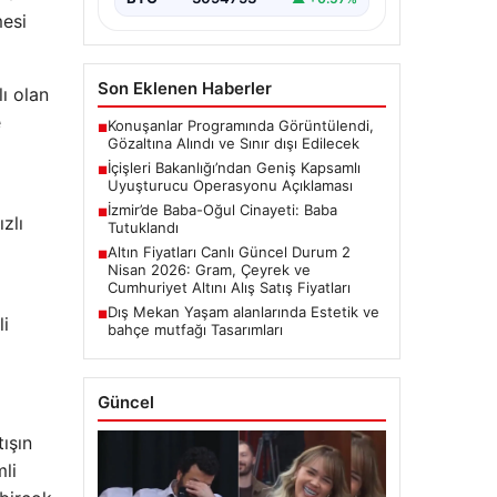
mesi
Son Eklenen Haberler
lı olan
e
Konuşanlar Programında Görüntülendi,
■
Gözaltına Alındı ve Sınır dışı Edilecek
İçişleri Bakanlığı’ndan Geniş Kapsamlı
■
Uyuşturucu Operasyonu Açıklaması
İzmir’de Baba-Oğul Cinayeti: Baba
■
zlı
Tutuklandı
Altın Fiyatları Canlı Güncel Durum 2
■
Nisan 2026: Gram, Çeyrek ve
Cumhuriyet Altını Alış Satış Fiyatları
Dış Mekan Yaşam alanlarında Estetik ve
■
li
bahçe mutfağı Tasarımları
Güncel
ışın
li