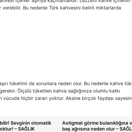
ahvesi içenler aşırıya kaçmamalıdır. Lezzetli kahve içmenin
 verebilir. Bu nedenle Türk kahvesini belirli miktarlarda
.
 aşırı tüketimi de sorunlara neden olur. Bu nedenle kahve tük
ekir. Ölçülü tüketilen kahve sağlığınıza olumlu katkı
nin vücuda hiçbir zararı yoktur. Aksine birçok faydası sayesi
labilir! Sevginin otomatik
Astigmat görme bulanıklığına 
 yoktur! – SAĞLIK
baş ağrısına neden olur – SAĞ