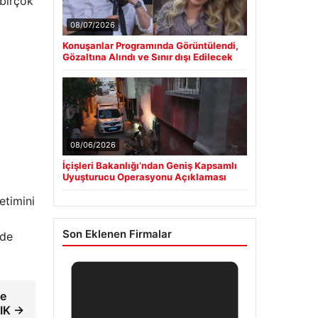
 birçok
08/07/2026
Konuşanlar Programında Görüntülendi,
Gözaltına Alındı ve Sınır dışı Edilecek
08/06/2026
İçişleri Bakanlığı’ndan Geniş Kapsamlı
Uyuşturucu Operasyonu Açıklaması
etimini
Son Eklenen Firmalar
nde
ve
LIK →