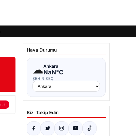
m
Hava Durumu
☁
Ankara
NaN°C
ŞEHIR SEÇ
rest
Bizi Takip Edin