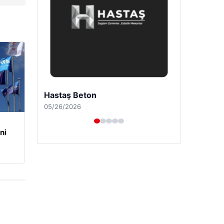
Enes Kaplan Avukatlık Bürosu
04/28/2026
ni