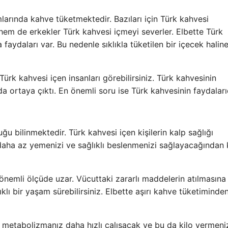
arında kahve tüketmektedir. Bazıları için Türk kahvesi
hem de erkekler Türk kahvesi içmeyi severler. Elbette Türk
 faydaları var. Bu nedenle sıklıkla tüketilen bir içecek halin
ürk kahvesi içen insanları görebilirsiniz. Türk kahvesinin
a ortaya çıktı. En önemli soru ise Türk kahvesinin faydalarıd
uğu bilinmektedir. Türk kahvesi içen kişilerin kalp sağlığı
daha az yemenizi ve sağlıklı beslenmenizi sağlayacağından 
 önemli ölçüde uzar. Vücuttaki zararlı maddelerin atılmasına
lı bir yaşam sürebilirsiniz. Elbette aşırı kahve tüketiminde
de metabolizmanız daha hızlı çalışacak ve bu da kilo vermeni