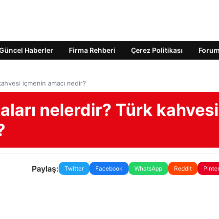
Güncel Haberler
Firma Rehberi
Çerez Politikası
Foru
 kahvesi içmenin amacı nedir?
aları nelerdir? Türk kahvesi
?
Paylaş:
Twitter
Facebook
WhatsApp
Reddit
Pinte