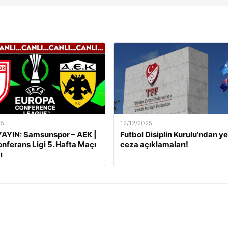
25
12/12/2025
AYIN: Samsunspor – AEK |
Futbol Disiplin Kurulu’ndan ye
nferans Ligi 5. Hafta Maçı
ceza açıklamaları!
ı