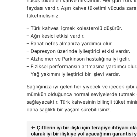
husus tüketilen kahve miktarıdır. Her gün Türk k
faydası vardır. Aşırı kahve tüketimi vücuda zarar
tüketmelisiniz.
– Türk kahvesi içmek kolesterolü düşürür.
– Ağrı kesici etkisi vardır.
– Rahat nefes almanıza yardımcı olur.
– Depresyon üzerinde iyileştirici etkisi vardır.
– Alzheimer ve Parkinson hastalığına iyi gelir.
– Fiziksel performansın artmasına yardımcı olur
– Yağ yakımını iyileştirici bir işlevi vardır.
Sağlığınıza iyi gelen her yiyecek ve içecek gibi
mümkün olduğunca normal seviyelerde tutmak ger
sağlayacaktır. Türk kahvesinin bilinçli tüketimi
daha sağlıklı bir yaşam sürebilirsiniz.
← Çiftlerin iyi bir ilişki için terapiye ihtiyacı o
olarak iyi bir ilişkiye yol açacağının garantisi