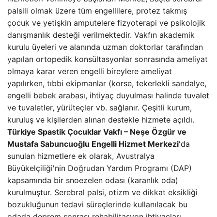
palsili olmak üzere tüm engellilere, protez takmış
çocuk ve yetişkin amputelere fizyoterapi ve psikolojik
danışmanlık desteği verilmektedir. Vakfın akademik
kurulu üyeleri ve alanında uzman doktorlar tarafından
yapılan ortopedik konsültasyonlar sonrasında ameliyat
olmaya karar veren engelli bireylere ameliyat
yapılırken, tıbbi ekipmanlar (korse, tekerlekli sandalye,
engelli bebek arabası, ihtiyaç duyulması halinde tuvalet
ve tuvaletler, yürüteçler vb. sağlanır. Çeşitli kurum,
kuruluş ve kişilerden alınan destekle hizmete açıldı.
Türkiye Spastik Çocuklar Vakfı – Neşe Özgür ve
Mustafa Sabuncuoğlu Engelli Hizmet Merkezi
'da
sunulan hizmetlere ek olarak, Avustralya
Büyükelçiliği'nin Doğrudan Yardım Programı (DAP)
kapsamında bir snoezelen odası (karanlık oda)
kurulmuştur. Serebral palsi, otizm ve dikkat eksikliği
bozukluğunun tedavi süreçlerinde kullanılacak bu
odada deprem sonrası rehabilitasyon ihtiyaçları