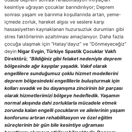
kesintiye uğrayan çocuklar barındırılıyor; Deprem
sonrası yaşam ve barınma koşullarında artan, yeme-
içmede zorluk, hareket algısı ve seslere karşı
hassasiyetten kaynaklanan huzursuzluk durumları gibi
stres faktörlerinin azaltılması amaçlanıyor. Daha fazla
çocuğa ulaşmak için “Hatay'dayız” ve “Dönmeyeceğiz”
deyin
Nigar Evgin, Türkiye Spastik Çocuklar Vakfı
Direktörü
;
“Bildiğiniz gibi felaket nedeniyle deprem
bölgesinde ağır kayıplar yaşadık. Vakıf olarak
engellilere sunduğumuz çoklu hizmet modellerini
deprem bölgesindeki engellilerle buluşturmak için
kolları sıvadık ve bu dayanışma zincirinin bir parçası
olarak hizmetlerimizi bölgeye hedefledik. Yaşamın
normal akışında dahi zorluklarla mücadele etmek
zorunda kalan engelli çocukların ve ailelerinin yaşam
konforunu artıran rehabilitasyon ve özel eğitim
süreçlerinin bir gün bile kesintiye uğraması