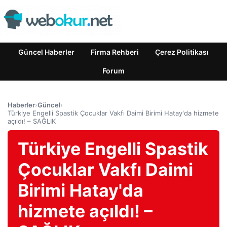
Güncel Haberler
Firma Rehberi
Çerez Politikası
Forum
Haberler
›
Güncel
›
Türkiye Engelli Spastik Çocuklar Vakfı Daimi Birimi Hatay'da hizmete
açıldı! – SAĞLIK
Türkiye Engelli Spastik
Çocuklar Vakfı Daimi
Birimi Hatay'da
hizmete açıldı! –