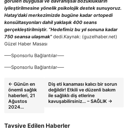
görülen duygusal ve davranışsal bozuklukların
iyileştirilmesine yönelik psikolojik destek sunuyoruz.
Hatay'daki merkezimizde bugüne kadar ortopedi
konsültasyonları dahil yaklaşık 400 seans
gerçekleştirilmiştir. “Hedefimiz bu yıl sonuna kadar
750 seansa ulaşmak”
dedi.Kaynak: (guzelhaber.net)
Güzel Haber Masası
—–Sponsorlu Bağlantılar—–
—–Sponsorlu Bağlantılar—–
← Günün en
Diş eti kanaması kalıcı bir sorun
önemli sağlık
değildir! Etkili ve düzenli bakım
haberleri, 21
ile sağlıklı diş etlerine
Ağustos
kavuşabilirsiniz… – SAĞLIK →
2024…
Tavsiye Edilen Haberler