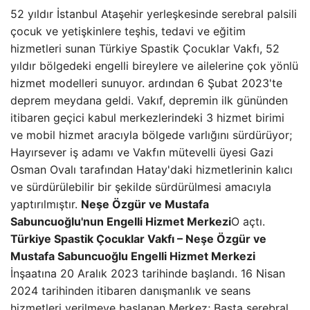
52 yıldır İstanbul Ataşehir yerleşkesinde serebral palsili
çocuk ve yetişkinlere teşhis, tedavi ve eğitim
hizmetleri sunan Türkiye Spastik Çocuklar Vakfı, 52
yıldır bölgedeki engelli bireylere ve ailelerine çok yönlü
hizmet modelleri sunuyor. ardından 6 Şubat 2023'te
deprem meydana geldi. Vakıf, depremin ilk gününden
itibaren geçici kabul merkezlerindeki 3 hizmet birimi
ve mobil hizmet aracıyla bölgede varlığını sürdürüyor;
Hayırsever iş adamı ve Vakfın mütevelli üyesi Gazi
Osman Ovalı tarafından Hatay'daki hizmetlerinin kalıcı
ve sürdürülebilir bir şekilde sürdürülmesi amacıyla
yaptırılmıştır.
Neşe Özgür ve Mustafa
Sabuncuoğlu'nun Engelli Hizmet Merkezi
O açtı.
Türkiye Spastik Çocuklar Vakfı – Neşe Özgür ve
Mustafa Sabuncuoğlu Engelli Hizmet Merkezi
İnşaatına 20 Aralık 2023 tarihinde başlandı. 16 Nisan
2024 tarihinden itibaren danışmanlık ve seans
hizmetleri verilmeye başlanan Merkez; Başta serebral