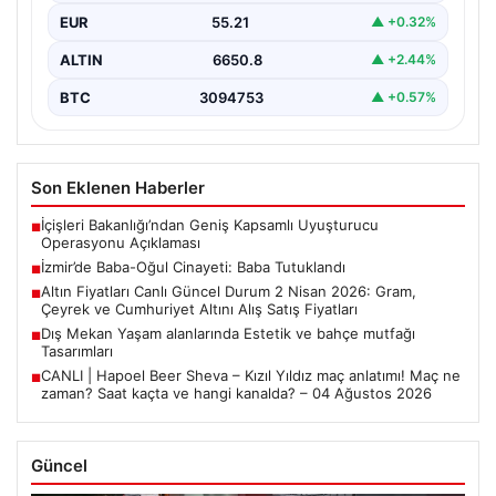
EUR
55.21
▲ +0.32%
ALTIN
6650.8
▲ +2.44%
BTC
3094753
▲ +0.57%
Son Eklenen Haberler
İçişleri Bakanlığı’ndan Geniş Kapsamlı Uyuşturucu
■
Operasyonu Açıklaması
İzmir’de Baba-Oğul Cinayeti: Baba Tutuklandı
■
Altın Fiyatları Canlı Güncel Durum 2 Nisan 2026: Gram,
■
Çeyrek ve Cumhuriyet Altını Alış Satış Fiyatları
Dış Mekan Yaşam alanlarında Estetik ve bahçe mutfağı
■
Tasarımları
CANLI | Hapoel Beer Sheva – Kızıl Yıldız maç anlatımı! Maç ne
■
zaman? Saat kaçta ve hangi kanalda? – 04 Ağustos 2026
Güncel