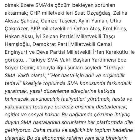
olmak üzere SMA'da çözüm bekleyen sorunları
aktarmak; CHP milletvekilleri Suat Özçağdaş, Zeliha
Aksaz Şahbaz, Gamze Taşcıer, Aylin Yaman, Utku
Çakırözer, AKP milletvekilleri Orhan Ateş, Erol Keleş,
Hakan Aksu, İyi Selcan Partisi Milletvekili Taşçı
Hamşioğlu, Demokrat Parti Milletvekili Cemal
Enginyurt ve Deva Partisi Milletvekili İrfan Karakutlu ile
görüştü. . Türkiye SMA Vakfı Başkan Yardımcısı Ece
Soyer Demir, konuyla ilgili şunları söyledi: “
Türkiye
SMA Vakfı olarak,
'
“Her hasta için adil ve erişilebilir
tedavi” ilkesiyle toplumda SMA konusunda farkındalık
yaratmak, yasal düzenleme süreçlerine katkıda
bulunacak savunuculuk faaliyetleri yürütmek, hasta ve
yakınlarının tedaviye ücretsiz erişimini desteklemek,
eğitim ve sosyal haklar. Bu bağlamda çözüme ihtiyaç
duyan SMA hastalarının sorunlarını her platformda dile
getiriyoruz. Daha mutlu ve sağlıklı bir toplum hedefine
ulaşmak; Bu da ekonomik refahın yanı sıra bireylerin