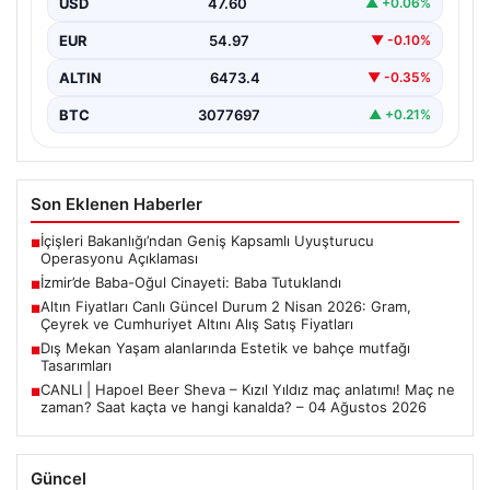
USD
47.60
▲ +0.06%
EUR
54.97
▼ -0.10%
ALTIN
6473.4
▼ -0.35%
BTC
3077697
▲ +0.21%
Son Eklenen Haberler
İçişleri Bakanlığı’ndan Geniş Kapsamlı Uyuşturucu
■
Operasyonu Açıklaması
İzmir’de Baba-Oğul Cinayeti: Baba Tutuklandı
■
Altın Fiyatları Canlı Güncel Durum 2 Nisan 2026: Gram,
■
Çeyrek ve Cumhuriyet Altını Alış Satış Fiyatları
Dış Mekan Yaşam alanlarında Estetik ve bahçe mutfağı
■
Tasarımları
CANLI | Hapoel Beer Sheva – Kızıl Yıldız maç anlatımı! Maç ne
■
zaman? Saat kaçta ve hangi kanalda? – 04 Ağustos 2026
Güncel