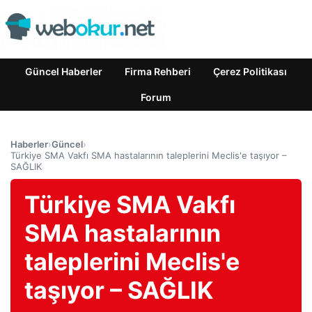
Güncel Haberler
Firma Rehberi
Çerez Politikası
Forum
Haberler
›
Güncel
›
Türkiye SMA Vakfı SMA hastalarının taleplerini Meclis'e taşıyor –
SAĞLIK
Türkiye SMA Vakfı
SMA hastalarının
taleplerini Meclis'e
taşıyor – SAĞLIK