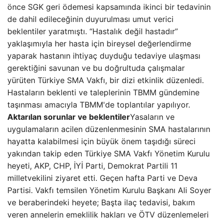
önce SGK geri ödemesi kapsamında ikinci bir tedavinin
de dahil edileceğinin duyurulması umut verici
beklentiler yaratmıştı. “Hastalık değil hastadır”
yaklaşımıyla her hasta için bireysel değerlendirme
yaparak hastanın ihtiyaç duyduğu tedaviye ulaşması
gerektiğini savunan ve bu doğrultuda çalışmalar
yürüten Türkiye SMA Vakfı, bir dizi etkinlik düzenledi.
Hastaların beklenti ve taleplerinin TBMM gündemine
taşınması amacıyla TBMM'de toplantılar yapılıyor.
Aktarılan sorunlar ve beklentiler
Yasaların ve
uygulamaların acilen düzenlenmesinin SMA hastalarının
hayatta kalabilmesi için büyük önem taşıdığı süreci
yakından takip eden Türkiye SMA Vakfı Yönetim Kurulu
heyeti, AKP, CHP, İYİ Parti, Demokrat Partili 11
milletvekilini ziyaret etti. Geçen hafta Parti ve Deva
Partisi. Vakfı temsilen Yönetim Kurulu Başkanı Ali Soyer
ve beraberindeki heyete; Başta ilaç tedavisi, bakım
veren annelerin emeklilik hakları ve ÖTV düzenlemeleri