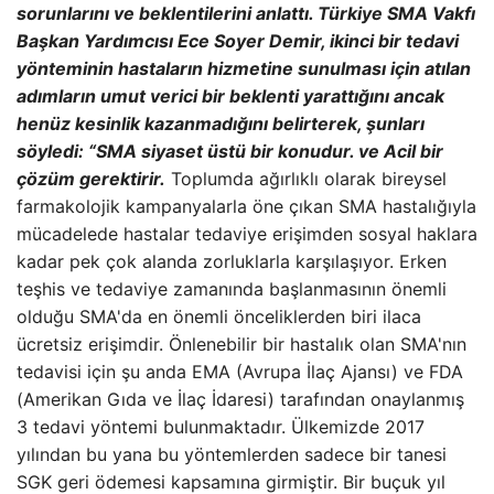
sorunlarını ve beklentilerini anlattı.
Türkiye SMA Vakfı
Başkan Yardımcısı Ece Soyer Demir, ikinci bir tedavi
yönteminin hastaların hizmetine sunulması için atılan
adımların umut verici bir beklenti yarattığını ancak
henüz kesinlik kazanmadığını belirterek, şunları
söyledi: “SMA siyaset üstü bir konudur. ve Acil bir
çözüm gerektirir.
Toplumda ağırlıklı olarak bireysel
farmakolojik kampanyalarla öne çıkan SMA hastalığıyla
mücadelede hastalar tedaviye erişimden sosyal haklara
kadar pek çok alanda zorluklarla karşılaşıyor. Erken
teşhis ve tedaviye zamanında başlanmasının önemli
olduğu SMA'da en önemli önceliklerden biri ilaca
ücretsiz erişimdir. Önlenebilir bir hastalık olan SMA'nın
tedavisi için şu anda EMA (Avrupa İlaç Ajansı) ve FDA
(Amerikan Gıda ve İlaç İdaresi) tarafından onaylanmış
3 tedavi yöntemi bulunmaktadır. Ülkemizde 2017
yılından bu yana bu yöntemlerden sadece bir tanesi
SGK geri ödemesi kapsamına girmiştir. Bir buçuk yıl