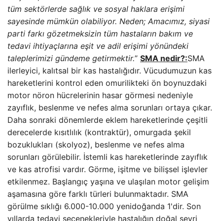
tüm sektörlerde sağlık ve sosyal haklara erişimi
sayesinde mümkün olabiliyor. Neden; Amacımız, siyasi
parti farkı gözetmeksizin tüm hastaların bakım ve
tedavi ihtiyaçlarına eşit ve adil erişimi yönündeki
taleplerimizi gündeme getirmektir.
”
SMA nedir?:
SMA
ilerleyici, kalıtsal bir kas hastalığıdır. Vücudumuzun kas
hareketlerini kontrol eden omurilikteki ön boynuzdaki
motor nöron hücrelerinin hasar görmesi nedeniyle
zayıflık, beslenme ve nefes alma sorunları ortaya çıkar.
Daha sonraki dönemlerde eklem hareketlerinde çeşitli
derecelerde kısıtlılık (kontraktür), omurgada şekil
bozuklukları (skolyoz), beslenme ve nefes alma
sorunları görülebilir. İstemli kas hareketlerinde zayıflık
ve kas atrofisi vardır. Görme, işitme ve bilişsel işlevler
etkilenmez. Başlangıç ​​yaşına ve ulaşılan motor gelişim
aşamasına göre farklı türleri bulunmaktadır. SMA
görülme sıklığı 6.000-10.000 yenidoğanda 1'dir. Son
yıllarda tedavi seçenekleriyle hastalığın doğal seyri