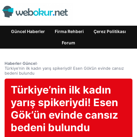
Güncel Haberler
Firma Rehberi
Çerez Politikası
Forum
Haberler
›
Güncel
›
Türkiye’nin ilk kadın yarış spikeriydi! Esen Gök’ün evinde cansız
bedeni bulundu
Türkiye’nin ilk kadın
yarış spikeriydi! Esen
Gök’ün evinde cansız
bedeni bulundu