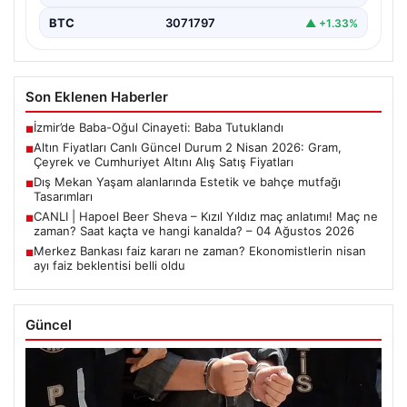
BTC
3071797
▲ +1.33%
Son Eklenen Haberler
İzmir’de Baba-Oğul Cinayeti: Baba Tutuklandı
■
Altın Fiyatları Canlı Güncel Durum 2 Nisan 2026: Gram,
■
Çeyrek ve Cumhuriyet Altını Alış Satış Fiyatları
Dış Mekan Yaşam alanlarında Estetik ve bahçe mutfağı
■
Tasarımları
CANLI | Hapoel Beer Sheva – Kızıl Yıldız maç anlatımı! Maç ne
■
zaman? Saat kaçta ve hangi kanalda? – 04 Ağustos 2026
Merkez Bankası faiz kararı ne zaman? Ekonomistlerin nisan
■
ayı faiz beklentisi belli oldu
Güncel