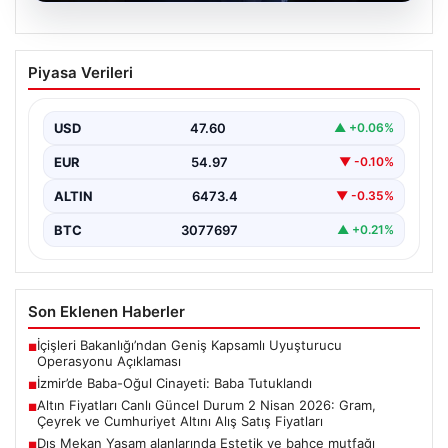
05.08.2026
İzmir’de Baba-Oğul Cinayeti: Baba
Piyasa Verileri
Tutuklandı
İzmir’in Bayraklı ilçesinde meydana gelen trajik olayda,
67 yaşındaki Selçuk A., oğluna karşı çıkan…
USD
47.60
▲ +0.06%
EUR
54.97
▼ -0.10%
ALTIN
6473.4
▼ -0.35%
BTC
3077697
▲ +0.21%
Son Eklenen Haberler
İçişleri Bakanlığı’ndan Geniş Kapsamlı Uyuşturucu
■
Operasyonu Açıklaması
İzmir’de Baba-Oğul Cinayeti: Baba Tutuklandı
■
Altın Fiyatları Canlı Güncel Durum 2 Nisan 2026: Gram,
■
Çeyrek ve Cumhuriyet Altını Alış Satış Fiyatları
Dış Mekan Yaşam alanlarında Estetik ve bahçe mutfağı
■