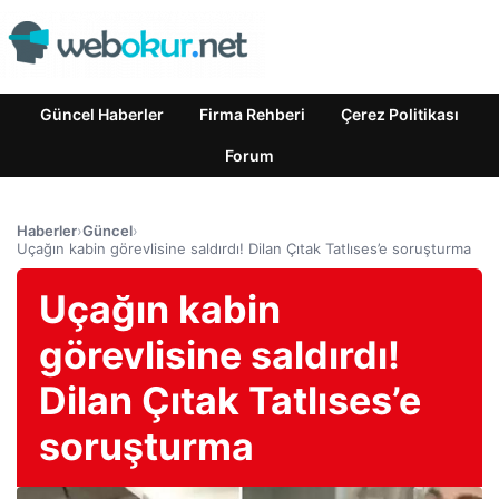
Güncel Haberler
Firma Rehberi
Çerez Politikası
Forum
Haberler
›
Güncel
›
Uçağın kabin görevlisine saldırdı! Dilan Çıtak Tatlıses’e soruşturma
Uçağın kabin
görevlisine saldırdı!
Dilan Çıtak Tatlıses’e
soruşturma