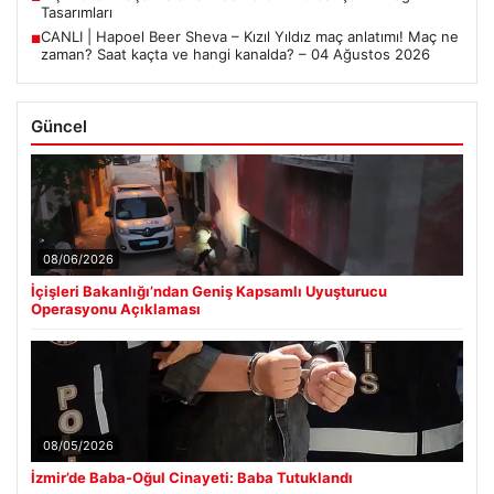
Tasarımları
CANLI | Hapoel Beer Sheva – Kızıl Yıldız maç anlatımı! Maç ne
■
zaman? Saat kaçta ve hangi kanalda? – 04 Ağustos 2026
Güncel
08/06/2026
İçişleri Bakanlığı’ndan Geniş Kapsamlı Uyuşturucu
Operasyonu Açıklaması
08/05/2026
İzmir’de Baba-Oğul Cinayeti: Baba Tutuklandı