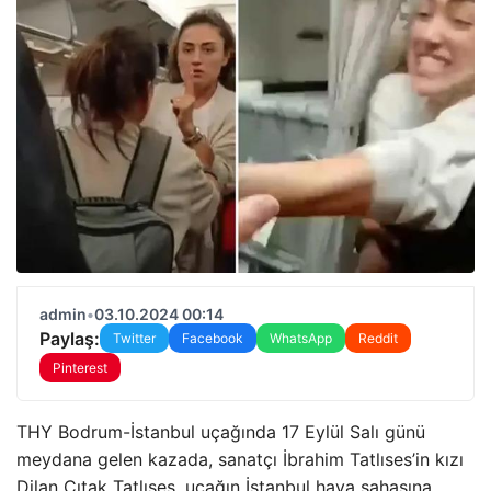
admin
•
03.10.2024 00:14
Paylaş:
Twitter
Facebook
WhatsApp
Reddit
Pinterest
THY Bodrum-İstanbul uçağında 17 Eylül Salı günü
meydana gelen kazada, sanatçı İbrahim Tatlıses’in kızı
Dilan Çıtak Tatlıses, uçağın İstanbul hava sahasına