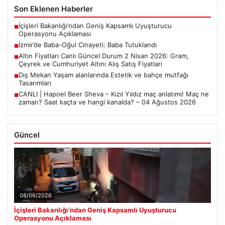
Son Eklenen Haberler
İçişleri Bakanlığı’ndan Geniş Kapsamlı Uyuşturucu
■
Operasyonu Açıklaması
İzmir’de Baba-Oğul Cinayeti: Baba Tutuklandı
■
Altın Fiyatları Canlı Güncel Durum 2 Nisan 2026: Gram,
■
Çeyrek ve Cumhuriyet Altını Alış Satış Fiyatları
Dış Mekan Yaşam alanlarında Estetik ve bahçe mutfağı
■
Tasarımları
CANLI | Hapoel Beer Sheva – Kızıl Yıldız maç anlatımı! Maç ne
■
zaman? Saat kaçta ve hangi kanalda? – 04 Ağustos 2026
Güncel
08/06/2026
İçişleri Bakanlığı’ndan Geniş Kapsamlı Uyuşturucu
Operasyonu Açıklaması