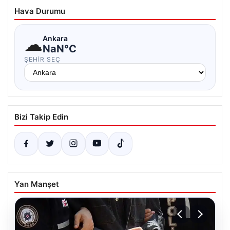
Hava Durumu
☁
Ankara
NaN°C
ŞEHIR SEÇ
Bizi Takip Edin
Yan Manşet