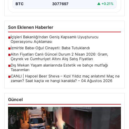
BTC
3077697
▲ +0.21%
Son Eklenen Haberler
İçişleri Bakanlığı’ndan Geniş Kapsamlı Uyuşturucu
■
Operasyonu Açıklaması
İzmir’de Baba-Oğul Cinayeti: Baba Tutuklandı
■
Altın Fiyatları Canlı Güncel Durum 2 Nisan 2026: Gram,
■
Çeyrek ve Cumhuriyet Altını Alış Satış Fiyatları
Dış Mekan Yaşam alanlarında Estetik ve bahçe mutfağı
■
Tasarımları
CANLI | Hapoel Beer Sheva – Kızıl Yıldız maç anlatımı! Maç ne
■
zaman? Saat kaçta ve hangi kanalda? – 04 Ağustos 2026
Güncel