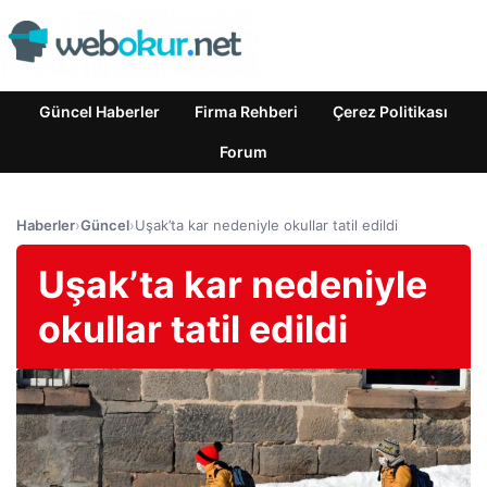
Güncel Haberler
Firma Rehberi
Çerez Politikası
Forum
Haberler
›
Güncel
›
Uşak’ta kar nedeniyle okullar tatil edildi
Uşak’ta kar nedeniyle
okullar tatil edildi