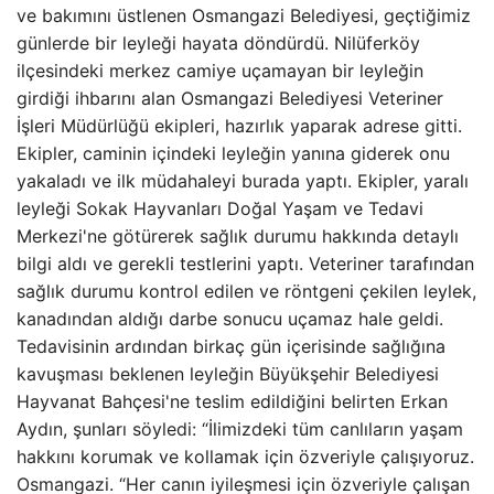
ve bakımını üstlenen Osmangazi Belediyesi, geçtiğimiz
günlerde bir leyleği hayata döndürdü. Nilüferköy
ilçesindeki merkez camiye uçamayan bir leyleğin
girdiği ihbarını alan Osmangazi Belediyesi Veteriner
İşleri Müdürlüğü ekipleri, hazırlık yaparak adrese gitti.
Ekipler, caminin içindeki leyleğin yanına giderek onu
yakaladı ve ilk müdahaleyi burada yaptı. Ekipler, yaralı
leyleği Sokak Hayvanları Doğal Yaşam ve Tedavi
Merkezi'ne götürerek sağlık durumu hakkında detaylı
bilgi aldı ve gerekli testlerini yaptı. Veteriner tarafından
sağlık durumu kontrol edilen ve röntgeni çekilen leylek,
kanadından aldığı darbe sonucu uçamaz hale geldi.
Tedavisinin ardından birkaç gün içerisinde sağlığına
kavuşması beklenen leyleğin Büyükşehir Belediyesi
Hayvanat Bahçesi'ne teslim edildiğini belirten Erkan
Aydın, şunları söyledi: “İlimizdeki tüm canlıların yaşam
hakkını korumak ve kollamak için özveriyle çalışıyoruz.
Osmangazi. “Her canın iyileşmesi için özveriyle çalışan