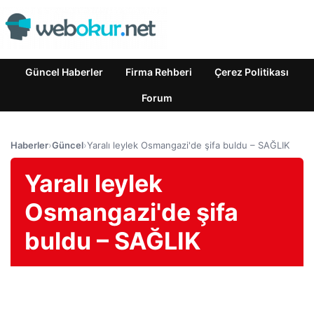
Güncel Haberler
Firma Rehberi
Çerez Politikası
Forum
Haberler
›
Güncel
›
Yaralı leylek Osmangazi'de şifa buldu – SAĞLIK
Yaralı leylek
Osmangazi'de şifa
buldu – SAĞLIK