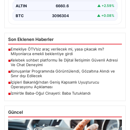
ALTIN
6660.6
▲ +2.59%
BTC
3096304
▲ +0.08%
Son Eklenen Haberler
Emekliye ÖTV’siz araç verilecek mi, yasa çıkacak mı?
■
Milyonlarca emekli beklentiye girdi
Kelebek sohbet platformu İle Dijital İletişimin Güvenli Adresi
■
Ve Chat Deneyimi
Konuşanlar Programında Görüntülendi, Gözaltına Alındı ve
■
Sınır dışı Edilecek
İçişleri Bakanlığı’ndan Geniş Kapsamlı Uyuşturucu
■
Operasyonu Açıklaması
İzmir’de Baba-Oğul Cinayeti: Baba Tutuklandı
■
Güncel