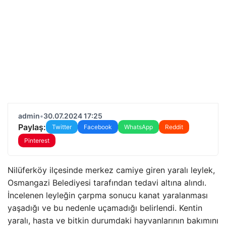
admin
•
30.07.2024 17:25
Paylaş:
Twitter
Facebook
WhatsApp
Reddit
Pinterest
Nilüferköy ilçesinde merkez camiye giren yaralı leylek,
Osmangazi Belediyesi tarafından tedavi altına alındı.
İncelenen leyleğin çarpma sonucu kanat yaralanması
yaşadığı ve bu nedenle uçamadığı belirlendi. Kentin
yaralı, hasta ve bitkin durumdaki hayvanlarının bakımını