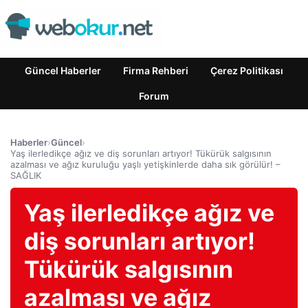
Güncel Haberler
Firma Rehberi
Çerez Politikası
Forum
Haberler
›
Güncel
›
Yaş ilerledikçe ağız ve diş sorunları artıyor! Tükürük salgısının
azalması ve ağız kuruluğu yaşlı yetişkinlerde daha sık görülür! –
SAĞLIK
Yaş ilerledikçe ağız ve
diş sorunları artıyor!
Tükürük salgısının
azalması ve ağız