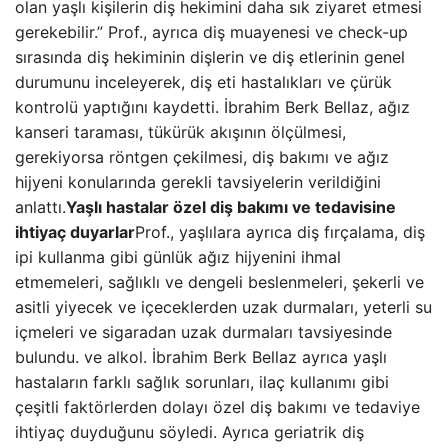
olan yaşlı kişilerin diş hekimini daha sık ziyaret etmesi
gerekebilir.” Prof., ayrıca diş muayenesi ve check-up
sırasında diş hekiminin dişlerin ve diş etlerinin genel
durumunu inceleyerek, diş eti hastalıkları ve çürük
kontrolü yaptığını kaydetti. İbrahim Berk Bellaz, ağız
kanseri taraması, tükürük akışının ölçülmesi,
gerekiyorsa röntgen çekilmesi, diş bakımı ve ağız
hijyeni konularında gerekli tavsiyelerin verildiğini
anlattı.
Yaşlı hastalar özel diş bakımı ve tedavisine
ihtiyaç duyarlar
Prof., yaşlılara ayrıca diş fırçalama, diş
ipi kullanma gibi günlük ağız hijyenini ihmal
etmemeleri, sağlıklı ve dengeli beslenmeleri, şekerli ve
asitli yiyecek ve içeceklerden uzak durmaları, yeterli su
içmeleri ve sigaradan uzak durmaları tavsiyesinde
bulundu. ve alkol. İbrahim Berk Bellaz ayrıca yaşlı
hastaların farklı sağlık sorunları, ilaç kullanımı gibi
çeşitli faktörlerden dolayı özel diş bakımı ve tedaviye
ihtiyaç duyduğunu söyledi. Ayrıca geriatrik diş