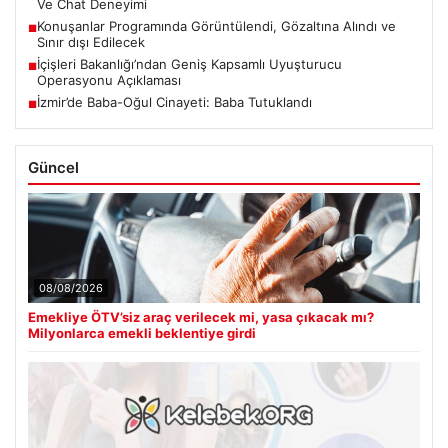
Ve Chat Deneyimi
Konuşanlar Programında Görüntülendi, Gözaltına Alındı ve
■
Sınır dışı Edilecek
İçişleri Bakanlığı’ndan Geniş Kapsamlı Uyuşturucu
■
Operasyonu Açıklaması
İzmir’de Baba-Oğul Cinayeti: Baba Tutuklandı
■
Güncel
08/08/2026
Emekliye ÖTV’siz araç verilecek mi, yasa çıkacak mı?
Milyonlarca emekli beklentiye girdi