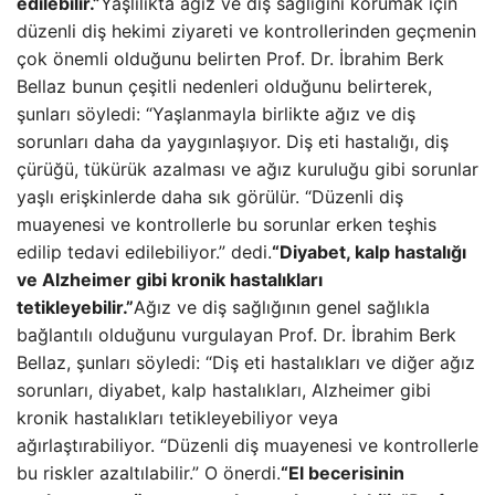
edilebilir.”
Yaşlılıkta ağız ve diş sağlığını korumak için
düzenli diş hekimi ziyareti ve kontrollerinden geçmenin
çok önemli olduğunu belirten Prof. Dr. İbrahim Berk
Bellaz bunun çeşitli nedenleri olduğunu belirterek,
şunları söyledi: “Yaşlanmayla birlikte ağız ve diş
sorunları daha da yaygınlaşıyor. Diş eti hastalığı, diş
çürüğü, tükürük azalması ve ağız kuruluğu gibi sorunlar
yaşlı erişkinlerde daha sık görülür. “Düzenli diş
muayenesi ve kontrollerle bu sorunlar erken teşhis
edilip tedavi edilebiliyor.” dedi.
“Diyabet, kalp hastalığı
ve Alzheimer gibi kronik hastalıkları
tetikleyebilir.”
Ağız ve diş sağlığının genel sağlıkla
bağlantılı olduğunu vurgulayan Prof. Dr. İbrahim Berk
Bellaz, şunları söyledi: “Diş eti hastalıkları ve diğer ağız
sorunları, diyabet, kalp hastalıkları, Alzheimer gibi
kronik hastalıkları tetikleyebiliyor veya
ağırlaştırabiliyor. “Düzenli diş muayenesi ve kontrollerle
bu riskler azaltılabilir.” O önerdi.
“El becerisinin