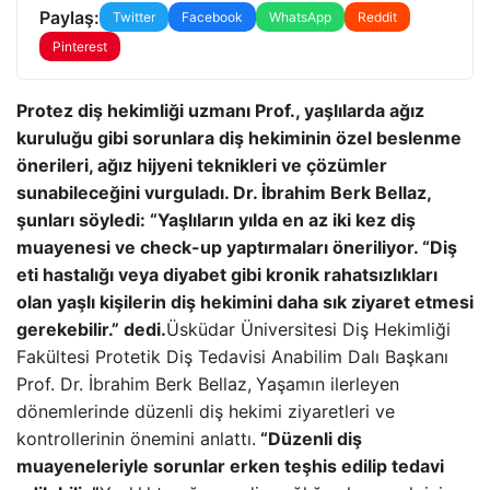
Paylaş:
Twitter
Facebook
WhatsApp
Reddit
Pinterest
Protez diş hekimliği uzmanı Prof., yaşlılarda ağız
kuruluğu gibi sorunlara diş hekiminin özel beslenme
önerileri, ağız hijyeni teknikleri ve çözümler
sunabileceğini vurguladı. Dr. İbrahim Berk Bellaz,
şunları söyledi: “Yaşlıların yılda en az iki kez diş
muayenesi ve check-up yaptırmaları öneriliyor. “Diş
eti hastalığı veya diyabet gibi kronik rahatsızlıkları
olan yaşlı kişilerin diş hekimini daha sık ziyaret etmesi
gerekebilir.” dedi.
Üsküdar Üniversitesi Diş Hekimliği
Fakültesi Protetik Diş Tedavisi Anabilim Dalı Başkanı
Prof. Dr. İbrahim Berk Bellaz,
Yaşamın ilerleyen
dönemlerinde düzenli diş hekimi ziyaretleri ve
kontrollerinin önemini anlattı.
“Düzenli diş
muayeneleriyle sorunlar erken teşhis edilip tedavi