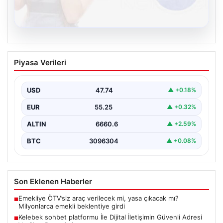
08.08.2026
Kelebek sohbet platformu İle Dijital
Piyasa Verileri
İletişimin Güvenli Adresi Ve Chat
Deneyimi
USD
47.74
▲ +0.18%
Dijital ortamında bireylerin seviyeli bir biçimde irtibat
kurması ciddi bir değer barındırmaktadır. Halen birçok…
EUR
55.25
▲ +0.32%
ALTIN
6660.6
▲ +2.59%
BTC
3096304
▲ +0.08%
Son Eklenen Haberler
Emekliye ÖTV’siz araç verilecek mi, yasa çıkacak mı?
■
Milyonlarca emekli beklentiye girdi
Kelebek sohbet platformu İle Dijital İletişimin Güvenli Adresi
■