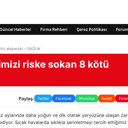
Güncel Haberler
Firma Rehberi
Çerez Politikası
Foru
ötü alışkanlık! – SAĞLIK
imizi riske sokan 8 kötü
Paylaş:
Twitter
Facebook
WhatsApp
Reddit
Pinte
az aylarında daha yoğun ve dik olarak yeryüzüne ulaşan zar
ediyor.
Sıcak havalarda sıklıkla serinletmeyi tercih ettiğimi