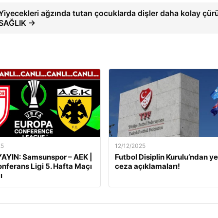
Yiyecekleri ağzında tutan çocuklarda dişler daha kolay çürü
SAĞLIK →
25
12/12/2025
AYIN: Samsunspor – AEK |
Futbol Disiplin Kurulu’ndan ye
nferans Ligi 5. Hafta Maçı
ceza açıklamaları!
ı