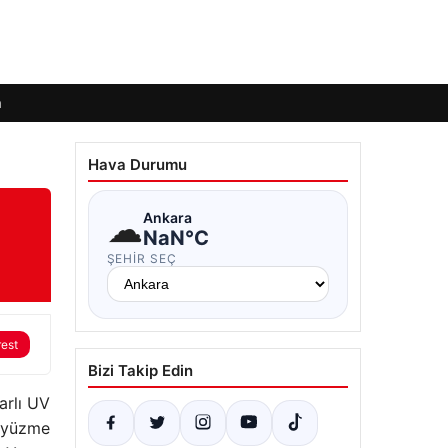
m
Hava Durumu
☁
Ankara
NaN°C
ŞEHIR SEÇ
rest
Bizi Takip Edin
arlı UV
z yüzme