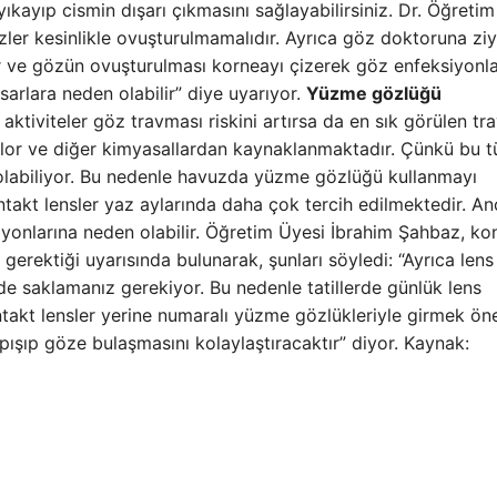
yıkayıp cismin dışarı çıkmasını sağlayabilirsiniz. Dr. Öğreti
er kesinlikle ovuşturulmamalıdır. Ayrıca göz doktoruna ziy
r ve gözün ovuşturulması korneayı çizerek göz enfeksiyonla
arlara neden olabilir” diye uyarıyor.
Yüzme gözlüğü
ktiviteler göz travması riskini artırsa da en sık görülen tr
klor ve diğer kimyasallardan kaynaklanmaktadır. Çünkü bu t
olabiliyor. Bu nedenle havuzda yüzme gözlüğü kullanmayı
takt lensler yaz aylarında daha çok tercih edilmektedir. A
siyonlarına neden olabilir. Öğretim Üyesi İbrahim Şahbaz, ko
gerektiği uyarısında bulunarak, şunları söyledi: “Ayrıca lens
lde saklamanız gerekiyor. Bu nedenle tatillerde günlük lens
akt lensler yerine numaralı yüzme gözlükleriyle girmek öne
pışıp göze bulaşmasını kolaylaştıracaktır” diyor. Kaynak: