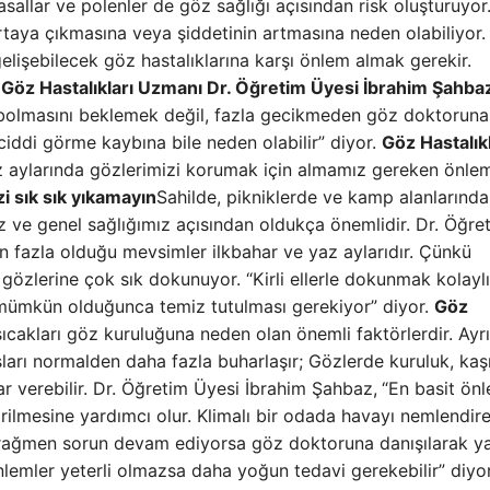
sallar ve polenler de göz sağlığı açısından risk oluşturuyor
ortaya çıkmasına veya şiddetinin artmasına neden olabiliyor.
lişebilecek göz hastalıklarına karşı önlem almak gerekir.
Göz Hastalıkları Uzmanı Dr. Öğretim Üyesi İbrahim Şahba
aybolmasını beklemek değil, fazla gecikmeden göz doktoruna
ciddi görme kaybına bile neden olabilir” diyor.
Göz Hastalıkl
 aylarında gözlerimizi korumak için almamız gereken önlem
izi sık sık yıkamayın
Sahilde, pikniklerde ve kamp alanlarında
 ve genel sağlığımız açısından oldukça önemlidir. Dr. Öğre
n fazla olduğu mevsimler ilkbahar ve yaz aylarıdır. Çünkü
 gözlerine çok sık dokunuyor. “Kirli ellerle dokunmak kolaylı
 mümkün olduğunca temiz tutulması gerekiyor” diyor.
Göz
ıcakları göz kuruluğuna neden olan önemli faktörlerdir. Ayr
arı normalden daha fazla buharlaşır; Gözlerde kuruluk, kaşı
r verebilir. Dr. Öğretim Üyesi İbrahim Şahbaz,
“En basit ön
ilmesine yardımcı olur. Klimalı bir odada havayı nemlendire
re rağmen sorun devam ediyorsa göz doktoruna danışılarak y
lemler yeterli olmazsa daha yoğun tedavi gerekebilir” diyor