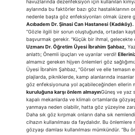
havuzlarında dezenfeksiyon için kullanılan kimya
aylarında bu faktörler bazı göz hastalıklarının 
nedenle başta göz enfeksiyonları olmak üzere ge
Acıbadem Dr. Şinasi Can Hastanesi (Kadıköy).
“Gözle ilgili bir sorun oluştuğunda, ortadan k
başvurmak gerekir. “Küçük bir ihmal, gelecekte 
Uzmanı Dr. Öğretim Üyesi İbrahim Şahbaz,
Yaz
anlattı; Önemli ipuçları ve uyarılar verdi!
Ellerin
almamız gereken hijyen önlemleri göz sağlığımız
Üyesi İbrahim Şahbaz, “Görsel ve elle temasın e
plajlarda, pikniklerde, kamp alanlarında insanlar
göz enfeksiyonuna yol açabileceğinden ellerin
kuruluğuna karşı önlem almayın
Güneş ve yaz s
kapalı mekanlarda ve klimalı ortamlarda gözyaşl
yanmaya neden olabilir, hatta göz yüzeyine zara
Daha sık göz kırpmak onların daha sık nemlendir
cihazın kullanılması da faydalıdır. Bu önlemle
gözyaşı damlası kullanılması mümkündür. “Bu ön