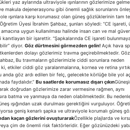
kleri yaz aylarında ultraviyole ışınlarının gözlerimize gelme
ve makula dejenerasyonu gibi önemli sağlık sorunlarını önley
le ışınlara karşı korumasız olan güneş gözlüklerinin tam te
Öğretim Üyesi İbrahim Şahbaz, şunları söyledi: “CE işareti,
n amacına uygun kullanılması halinde insan can ve mal güven
 kanıtlayan bir işarettir. “Şapkalarında CE işareti bulunmay
ilir” diyor.
Göz dürtmesini görmezden gelin!
Açık hava sp
ş etkenlerden dolayı gözlerimiz travma geçirebilmektedir. Göz
Şahbaz,
Bu travmaların gözlerimizle ciddi sorunlara neden
ki, etkiler ciddi göz yaralanmalarına, kornea ve retina yırtık
anda göz ardı edilen bir felç, gelecekte körlüğe bile yol aça
mada faydalıdır.”
Bu saatlerde korumasız dışarı çıkın
Güneşi
n olarak doğrudan gözlerimize zarar vermesine rağmen, aynı
ı sıra batma ve yanmaya da neden olabilmektedir. Bu nedenl
güneş ışığından uzak durulması gerektiğini vurguluyor. Öğret
iyorsa geniş kenarlı şapka ve ultraviyole korumalı güneş g
dan kaçan gözlerini ovuşturarak
Özellikle plajlarda ve kırs
veya çim de önemli risk faktörleridir. Eğer gözünüzdeki yab