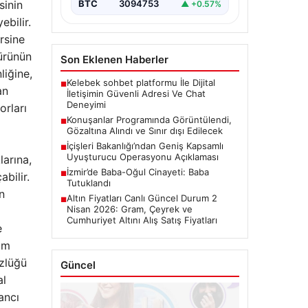
sinin
BTC
3094753
▲ +0.57%
ebilir.
rsine
 ürünün
Son Eklenen Haberler
liğine,
Kelebek sohbet platformu İle Dijital
■
an
İletişimin Güvenli Adresi Ve Chat
Deneyimi
orları
Konuşanlar Programında Görüntülendi,
■
Gözaltına Alındı ve Sınır dışı Edilecek
İçişleri Bakanlığı’ndan Geniş Kapsamlı
■
Uyuşturucu Operasyonu Açıklaması
larına,
İzmir’de Baba-Oğul Cinayeti: Baba
■
bilir.
Tutuklandı
n
Altın Fiyatları Canlı Güncel Durum 2
■
Nisan 2026: Gram, Çeyrek ve
Cumhuriyet Altını Alış Satış Fiyatları
e
im
özlüğü
Güncel
al
ancı