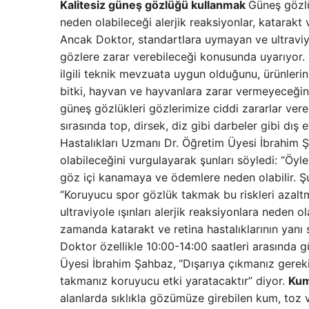
Kalitesiz güneş gözlüğü kullanmak
Güneş gözlü
neden olabileceği alerjik reaksiyonlar, katarakt 
Ancak Doktor, standartlara uymayan ve ultraviyo
gözlere zarar verebileceği konusunda uyarıyor. 
ilgili teknik mevzuata uygun olduğunu, ürünleri
bitki, hayvan ve hayvanlara zarar vermeyeceğini
güneş gözlükleri gözlerimize ciddi zararlar vereb
sırasında top, dirsek, diz gibi darbeler gibi dı
Hastalıkları Uzmanı Dr. Öğretim Üyesi İbrahim 
olabileceğini vurgulayarak şunları söyledi: “Öyle 
göz içi kanamaya ve ödemlere neden olabilir. Şu 
“Koruyucu spor gözlük takmak bu riskleri azalt
ultraviyole ışınları alerjik reaksiyonlara nede
zamanda katarakt ve retina hastalıklarının yan
Doktor özellikle 10:00-14:00 saatleri arasında 
Üyesi İbrahim Şahbaz,
“Dışarıya çıkmanız gerek
takmanız koruyucu etki yaratacaktır” diyor.
Kum
alanlarda sıklıkla gözümüze girebilen kum, toz 