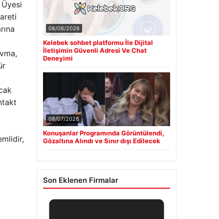
m Üyesi
areti
rına
08/08/2026
Kelebek sohbet platformu İle Dijital
İletişimin Güvenli Adresi Ve Chat
avma,
Deneyimi
ür
ncak
ntakt
08/07/2026
Konuşanlar Programında Görüntülendi,
mlidir,
Gözaltına Alındı ve Sınır dışı Edilecek
Son Eklenen Firmalar