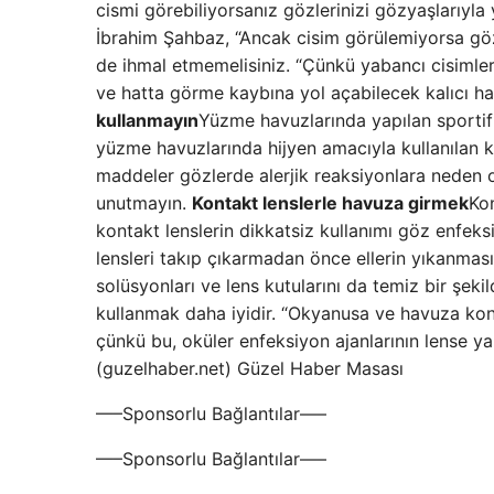
cismi görebiliyorsanız gözlerinizi gözyaşlarıyla 
İbrahim Şahbaz, “Ancak cisim görülemiyorsa gözl
de ihmal etmemelisiniz. “Çünkü yabancı cisimle
ve hatta görme kaybına yol açabilecek kalıcı has
kullanmayın
Yüzme havuzlarında yapılan sportif a
yüzme havuzlarında hijyen amacıyla kullanılan 
maddeler gözlerde alerjik reaksiyonlara neden 
unutmayın.
Kontakt lenslerle havuza girmek
Kon
kontakt lenslerin dikkatsiz kullanımı göz enfek
lensleri takıp çıkarmadan önce ellerin yıkanması 
solüsyonları ve lens kutularını da temiz bir şeki
kullanmak daha iyidir. “Okyanusa ve havuza kont
çünkü bu, oküler enfeksiyon ajanlarının lense ya
(guzelhaber.net) Güzel Haber Masası
—–Sponsorlu Bağlantılar—–
—–Sponsorlu Bağlantılar—–