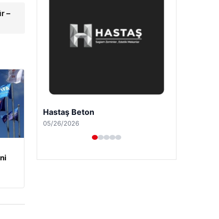
r –
Enes Kaplan Avukatlık Bürosu
04/28/2026
ni