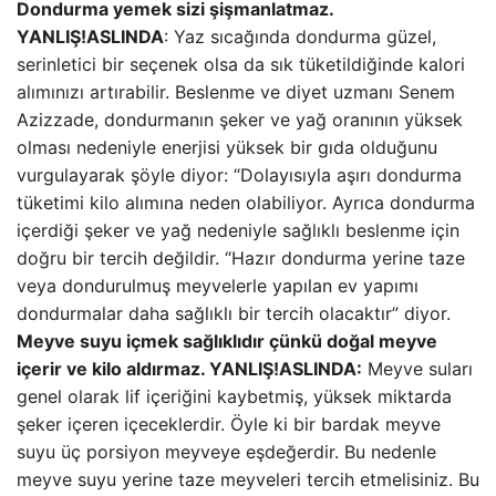
Dondurma yemek sizi şişmanlatmaz.
YANLIŞ!
ASLINDA
: Yaz sıcağında dondurma güzel,
serinletici bir seçenek olsa da sık tüketildiğinde kalori
alımınızı artırabilir. Beslenme ve diyet uzmanı Senem
Azizzade, dondurmanın şeker ve yağ oranının yüksek
olması nedeniyle enerjisi yüksek bir gıda olduğunu
vurgulayarak şöyle diyor: “Dolayısıyla aşırı dondurma
tüketimi kilo alımına neden olabiliyor. Ayrıca dondurma
içerdiği şeker ve yağ nedeniyle sağlıklı beslenme için
doğru bir tercih değildir. “Hazır dondurma yerine taze
veya dondurulmuş meyvelerle yapılan ev yapımı
dondurmalar daha sağlıklı bir tercih olacaktır” diyor.
Meyve suyu içmek sağlıklıdır çünkü doğal meyve
içerir ve kilo aldırmaz. YANLIŞ!
ASLINDA:
Meyve suları
genel olarak lif içeriğini kaybetmiş, yüksek miktarda
şeker içeren içeceklerdir. Öyle ki bir bardak meyve
suyu üç porsiyon meyveye eşdeğerdir. Bu nedenle
meyve suyu yerine taze meyveleri tercih etmelisiniz. Bu