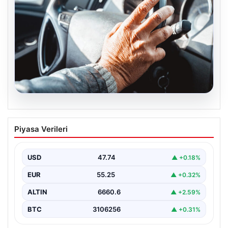
08.08.2026
Emekliye ÖTV’siz araç verilecek mi,
Piyasa Verileri
yasa çıkacak mı? Milyonlarca emekli
beklentiye girdi
USD
47.74
▲ +0.18%
EUR
55.25
▲ +0.32%
ALTIN
6660.6
▲ +2.59%
BTC
3106256
▲ +0.31%