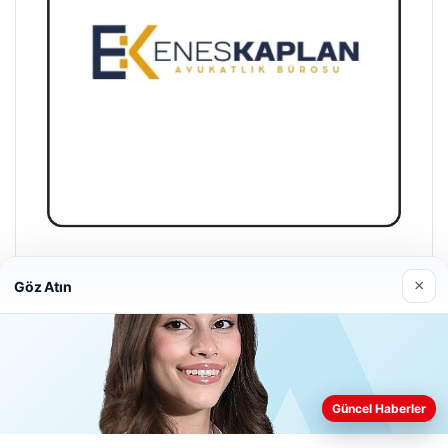
Enes Kaplan Avukatlık Bürosu
×
Göz Atın
04/28/2026
Web sitemizi nasıl kullandığınızı daha iyi anlayabilmek,
Güncel Haberler
deneyiminizi kişiselleştirmek ve geliştirmek amacıyla çerezler
kullanıyoruz.
Çerez Politikamız