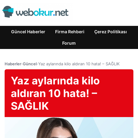
Güncel Haberler
Firma Rehberi
Çerez Politikası
Forum
Haberler
›
Güncel
›
Yaz aylarında kilo aldıran 10 hata! – SAĞLIK
Yaz aylarında kilo
aldıran 10 hata! –
SAĞLIK