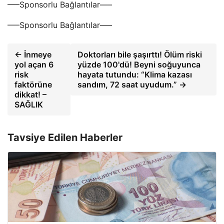
—–Sponsorlu Bağlantılar—–
—–Sponsorlu Bağlantılar—–
← İnmeye
Doktorları bile şaşırttı! Ölüm riski
yol açan 6
yüzde 100'dü! Beyni soğuyunca
risk
hayata tutundu: “Klima kazası
faktörüne
sandım, 72 saat uyudum.” →
dikkat! –
SAĞLIK
Tavsiye Edilen Haberler