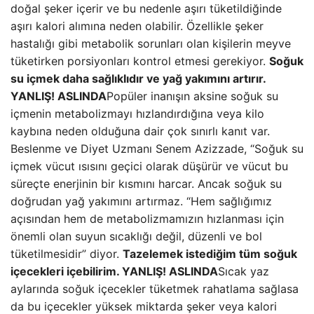
doğal şeker içerir ve bu nedenle aşırı tüketildiğinde
aşırı kalori alımına neden olabilir. Özellikle şeker
hastalığı gibi metabolik sorunları olan kişilerin meyve
tüketirken porsiyonları kontrol etmesi gerekiyor.
Soğuk
su içmek daha sağlıklıdır ve yağ yakımını artırır.
YANLIŞ!
ASLINDA
Popüler inanışın aksine soğuk su
içmenin metabolizmayı hızlandırdığına veya kilo
kaybına neden olduğuna dair çok sınırlı kanıt var.
Beslenme ve Diyet Uzmanı Senem Azizzade, “Soğuk su
içmek vücut ısısını geçici olarak düşürür ve vücut bu
süreçte enerjinin bir kısmını harcar. Ancak soğuk su
doğrudan yağ yakımını artırmaz. “Hem sağlığımız
açısından hem de metabolizmamızın hızlanması için
önemli olan suyun sıcaklığı değil, düzenli ve bol
tüketilmesidir” diyor.
Tazelemek istediğim tüm soğuk
içecekleri içebilirim. YANLIŞ!
ASLINDA
Sıcak yaz
aylarında soğuk içecekler tüketmek rahatlama sağlasa
da bu içecekler yüksek miktarda şeker veya kalori