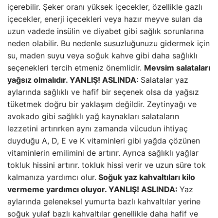
içerebilir. Şeker oranı yüksek içecekler, özellikle gazlı
içecekler, enerji içecekleri veya hazır meyve suları da
uzun vadede insülin ve diyabet gibi sağlık sorunlarına
neden olabilir. Bu nedenle susuzluğunuzu gidermek için
su, maden suyu veya soğuk kahve gibi daha sağlıklı
seçenekleri tercih etmeniz önemlidir.
Mevsim salataları
yağsız olmalıdır. YANLIŞ!
ASLINDA
: Salatalar yaz
aylarında sağlıklı ve hafif bir seçenek olsa da yağsız
tüketmek doğru bir yaklaşım değildir. Zeytinyağı ve
avokado gibi sağlıklı yağ kaynakları salataların
lezzetini artırırken aynı zamanda vücudun ihtiyaç
duyduğu A, D, E ve K vitaminleri gibi yağda çözünen
vitaminlerin emilimini de artırır. Ayrıca sağlıklı yağlar
tokluk hissini artırır. tokluk hissi verir ve uzun süre tok
kalmanıza yardımcı olur.
Soğuk yaz kahvaltıları kilo
vermeme yardımcı oluyor. YANLIŞ!
ASLINDA:
Yaz
aylarında geleneksel yumurta bazlı kahvaltılar yerine
soğuk yulaf bazlı kahvaltılar genellikle daha hafif ve