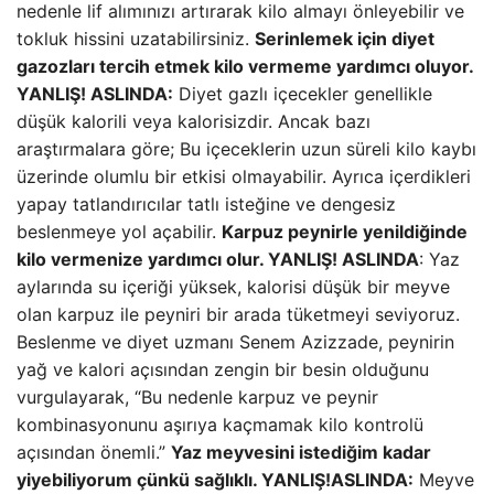
nedenle lif alımınızı artırarak kilo almayı önleyebilir ve
tokluk hissini uzatabilirsiniz.
Serinlemek için diyet
gazozları tercih etmek kilo vermeme yardımcı oluyor.
YANLIŞ!
ASLINDA:
Diyet gazlı içecekler genellikle
düşük kalorili veya kalorisizdir. Ancak bazı
araştırmalara göre; Bu içeceklerin uzun süreli kilo kaybı
üzerinde olumlu bir etkisi olmayabilir. Ayrıca içerdikleri
yapay tatlandırıcılar tatlı isteğine ve dengesiz
beslenmeye yol açabilir.
Karpuz peynirle yenildiğinde
kilo vermenize yardımcı olur. YANLIŞ!
ASLINDA
: Yaz
aylarında su içeriği yüksek, kalorisi düşük bir meyve
olan karpuz ile peyniri bir arada tüketmeyi seviyoruz.
Beslenme ve diyet uzmanı Senem Azizzade, peynirin
yağ ve kalori açısından zengin bir besin olduğunu
vurgulayarak, “Bu nedenle karpuz ve peynir
kombinasyonunu aşırıya kaçmamak kilo kontrolü
açısından önemli.”
Yaz meyvesini istediğim kadar
yiyebiliyorum çünkü sağlıklı. YANLIŞ!
ASLINDA:
Meyve