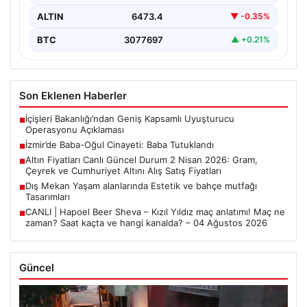
ALTIN
6473.4
▼ -0.35%
BTC
3077697
▲ +0.21%
Son Eklenen Haberler
İçişleri Bakanlığı’ndan Geniş Kapsamlı Uyuşturucu
■
Operasyonu Açıklaması
İzmir’de Baba-Oğul Cinayeti: Baba Tutuklandı
■
Altın Fiyatları Canlı Güncel Durum 2 Nisan 2026: Gram,
■
Çeyrek ve Cumhuriyet Altını Alış Satış Fiyatları
Dış Mekan Yaşam alanlarında Estetik ve bahçe mutfağı
■
Tasarımları
CANLI | Hapoel Beer Sheva – Kızıl Yıldız maç anlatımı! Maç ne
■
zaman? Saat kaçta ve hangi kanalda? – 04 Ağustos 2026
Güncel