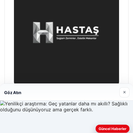
×
Göz Atın
Enes Kaplan Avukatlık Bürosu
04/28/2026
Güncel Haberler
Web sitemizi nasıl kullandığınızı daha iyi anlayabilmek,