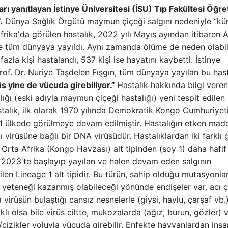
arı yanıtlayan İstinye Üniversitesi (İSU) Tıp Fakültesi Öğr
.
Dünya Sağlık Örgütü maymun çiçeği salgını nedeniyle “kü
Afrika'da görülen hastalık, 2022 yılı Mayıs ayından itibaren 
re tüm dünyaya yayıldı. Aynı zamanda ölüme de neden olabili
la kişi hastalandı, 537 kişi ise hayatını kaybetti. İstinye
rof. Dr. Nuriye Taşdelen Fışgın, tüm dünyaya yayılan bu hast
rüs yine de vücuda girebiliyor.”
Hastalık hakkında bilgi veren
lığı (eski adıyla maymun çiçeği hastalığı) yeni tespit edilen 
stalık, ilk olarak 1970 yılında Demokratik Kongo Cumhuriyet
11 ülkede görülmeye devam edilmiştir. Hastalığın etken mad
virüsüne bağlı bir DNA virüsüdür. Hastalıklardan iki farklı 
), Orta Afrika (Kongo Havzası) alt tipinden (soy 1) daha hafif
 2023'te başlayıp yayılan ve halen devam eden salgının
en Lineage 1 alt tipidir. Bu türün, sahip olduğu mutasyonla
yeteneği kazanmış olabileceği yönünde endişeler var. acı ç
 virüsün bulaştığı cansız nesnelerle (giysi, havlu, çarşaf vb.
klı olsa bile virüs ciltte, mukozalarda (ağız, burun, gözler) 
izikler yoluyla vücuda girebilir. Enfekte hayvanlardan insa