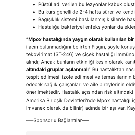
Püstül adı verilen bu lezyonlar kabuk oluş
Bu kurs genellikle 2-4 hafta sürer ve kendili
Bağışıklık sistemi baskılanmış kişilerde hast
Hastalığa bakteriyel enfeksiyonlar da eklene
“Mpox hastalığında yaygın olarak kullanılan bir 
ilacın bulunmadığını belirten Fışgın, şöyle konu
tekovirimat (ST-246) ve çiçek hastalığı immünogl
alındı; Ancak bunların etkinliği kesin olarak ka
altındaki gruplar aşılanmalı”
Bu hastalıktan nasıl
tespit edilmesi, izole edilmesi ve temaslılarının 
edecek sağlık çalışanları ve aile bireylerinin el
önerilmektedir. Hastalık açısından risk altındak
Amerika Birleşik Devletleri'nde Mpox hastalığı i
Imvanex olarak da bilinir) adında bir aşı var. K
—–Sponsorlu Bağlantılar—–