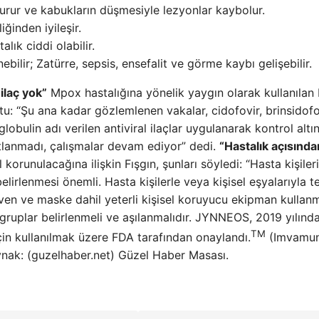
turur ve kabukların düşmesiyle lezyonlar kaybolur.
ğinden iyileşir.
alık ciddi olabilir.
bilir; Zatürre, sepsis, ensefalit ve görme kaybı gelişebilir.
ilaç yok”
Mpox hastalığına yönelik yaygın olarak kullanılan 
ştu: “Şu ana kadar gözlemlenen vakalar, cidofovir, brinsidofo
obulin adı verilen antiviral ilaçlar uygulanarak kontrol altı
nıtlanmadı, çalışmalar devam ediyor” dedi.
“Hastalık açısında
 korunulacağına ilişkin Fışgın, şunları söyledi: “Hasta kişiler
belirlenmesi önemli. Hasta kişilerle veya kişisel eşyalarıyla 
diven ve maske dahil yeterli kişisel koruyucu ekipman kullanm
i gruplar belirlenmeli ve aşılanmalıdır. JYNNEOS, 2019 yılınd
TM
çin kullanılmak üzere FDA tarafından onaylandı.
(Imvamun
aynak: (guzelhaber.net) Güzel Haber Masası.