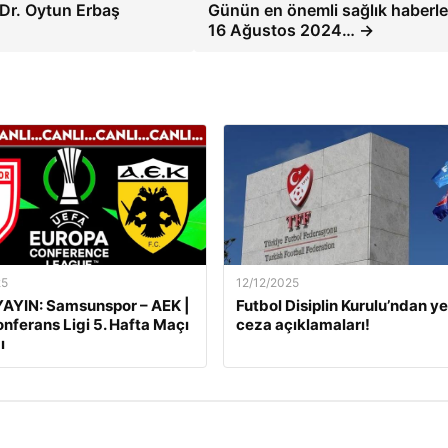
 Dr. Oytun Erbaş
Günün en önemli sağlık haberler
16 Ağustos 2024… →
25
12/12/2025
AYIN: Samsunspor – AEK |
Futbol Disiplin Kurulu’ndan ye
nferans Ligi 5. Hafta Maçı
ceza açıklamaları!
ı