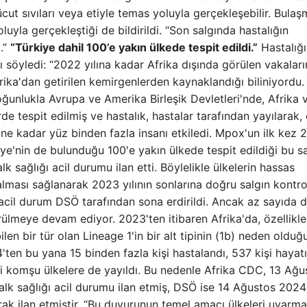
vücut sıvıları veya etiyle temas yoluyla gerçekleşebilir. Bula
la gerçekleştiği de bildirildi. “Son salgında hastalığın
.”
“Türkiye dahil 100’e yakın ülkede tespit edildi.”
Hastalığı
ı söyledi: “2022 yılına kadar Afrika dışında görülen vakaları
ika'dan getirilen kemirgenlerden kaynaklandığı biliniyordu
ğunlukla Avrupa ve Amerika Birleşik Devletleri'nde, Afrika 
e tespit edilmiş ve hastalık, hastalar tarafından yayılarak,
ne kadar yüz binden fazla insanı etkiledi. Mpox'un ilk kez 
kiye'nin de bulunduğu 100'e yakın ülkede tespit edildiği bu s
 sağlığı acil durumu ilan etti. Böylelikle ülkelerin hassas
 alması sağlanarak 2023 yılının sonlarına doğru salgın kontro
 acil durum DSÖ tarafından sona erdirildi. Ancak az sayıda d
meye devam ediyor. 2023'ten itibaren Afrika'da, özellikle
n bir tür olan Lineage 1'in bir alt tipinin (1b) neden olduğ
ten bu yana 15 binden fazla kişi hastalandı, 537 kişi hayatı
i komşu ülkelere de yayıldı. Bu nedenle Afrika CDC, 13 Ağu
alk sağlığı acil durumu ilan etmiş, DSÖ ise 14 Ağustos 2024
rak ilan etmiştir. “Bu duyurunun temel amacı ülkeleri uyarmak