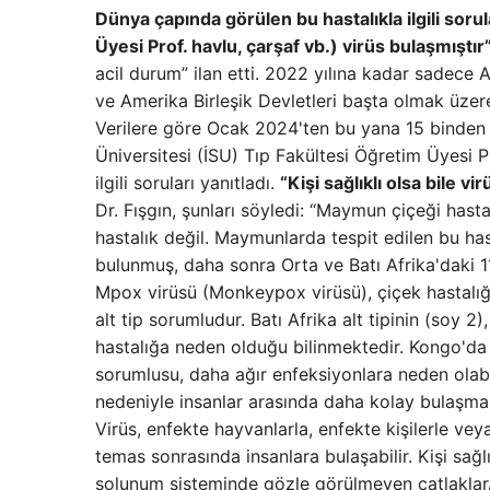
Dünya çapında görülen bu hastalıkla ilgili sorul
Üyesi Prof. havlu, çarşaf vb.) virüs bulaşmıştır”
acil durum” ilan etti. 2022 yılına kadar sadece 
ve Amerika Birleşik Devletleri başta olmak üze
Verilere göre Ocak 2024'ten bu yana 15 binden faz
Üniversitesi (İSU) Tıp Fakültesi Öğretim Üyesi P
ilgili soruları yanıtladı.
“Kişi sağlıklı olsa bile vi
Dr. Fışgın, şunları söyledi: “Maymun çiçeği hasta
hastalık değil. Maymunlarda tespit edilen bu ha
bulunmuş, daha sonra Orta ve Batı Afrika'daki 
Mpox virüsü (Monkeypox virüsü), çiçek hastalığı 
alt tip sorumludur. Batı Afrika alt tipinin (soy 2
hastalığa neden olduğu bilinmektedir. Kongo'da
sorumlusu, daha ağır enfeksiyonlara neden olabil
nedeniyle insanlar arasında daha kolay bulaşma 
Virüs, enfekte hayvanlarla, enfekte kişilerle veya
temas sonrasında insanlara bulaşabilir. Kişi sağlı
solunum sisteminde gözle görülmeyen çatlaklar/ç