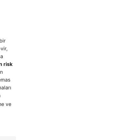
bir
vir,
na
n risk
in
temas
aları
a
e ve