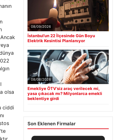
şmanın
n
08/09/2026
n
İstanbul’un 22 İlçesinde Gün Boyu
. Ancak
Elektrik Kesintisi Planlanıyor
veya
 dünya
2022
algın
08/08/2026
l
Emekliye ÖTV’siz araç verilecek mi,
a olsa
yasa çıkacak mı? Milyonlarca emekli
beklentiye girdi
u ciddi
nı
stos
Son Eklenen Firmalar
'te
tır.