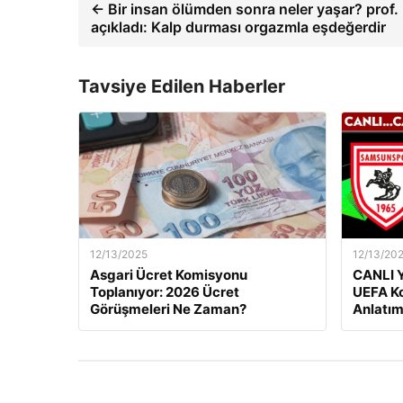
← Bir insan ölümden sonra neler yaşar? prof.
açıkladı: Kalp durması orgazmla eşdeğerdir
Tavsiye Edilen Haberler
12/13/2025
12/13/20
Asgari Ücret Komisyonu
CANLI Y
Toplanıyor: 2026 Ücret
UEFA Ko
Görüşmeleri Ne Zaman?
Anlatım