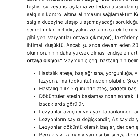
teşhis, sürveyans, aşılama ve tedavi açısından 
salgının kontrol altına alınmasını sağlamaktır.”
K
salgın düzeyine ulaşıp ulaşamayacağı sorulduğun
semptomları bellidir, yakın ve uzun süreli tema
gibi yeni varyantlar ortaya çıkmıyor), faktörle
ihtimali düşüktü. Ancak şu anda devam eden 202
ölüm oranının daha yüksek olması endişeleri artı
ortaya çıkıyor.”
Maymun çiçeği hastalığının belirti
Hastalık ateşe, baş ağrısına, yorgunluğa, v
lezyonlarına (döküntü) neden olabilir. Şik
Hastalığın ilk 5 gününde ateş, şiddetli baş ağ
Döküntüler ateşin başlamasından sonraki 1 
bacaklarda görülür.
Lezyonlar avuç içi ve ayak tabanlarında, a
Lezyonların sayısı değişkendir; Az sayıda y
Lezyonlar döküntü olarak başlar, deriden ş
Berrak sıvı zamanla sarımsı bir sıvıya dönü