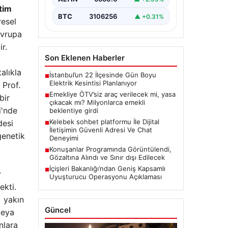
etim
BTC
3106256
▲ +0.31%
resel
Avrupa
r.
Son Eklenen Haberler
alıkla
İstanbul’un 22 İlçesinde Gün Boyu
■
Elektrik Kesintisi Planlanıyor
 Prof.
Emekliye ÖTV’siz araç verilecek mi, yasa
■
bir
çıkacak mı? Milyonlarca emekli
i'nde
beklentiye girdi
Kelebek sohbet platformu İle Dijital
desi
■
İletişimin Güvenli Adresi Ve Chat
genetik
Deneyimi
Konuşanlar Programında Görüntülendi,
■
Gözaltına Alındı ve Sınır dışı Edilecek
İçişleri Bakanlığı’ndan Geniş Kapsamlı
■
r
Uyuşturucu Operasyonu Açıklaması
ekti.
) yakın
Güncel
veya
nlara