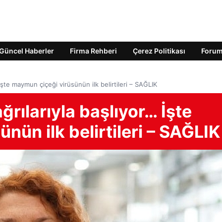
Güncel Haberler
Firma Rehberi
Çerez Politikası
Foru
İşte maymun çiçeği virüsünün ilk belirtileri – SAĞLIK
rılarıyla başlıyor… İşte
nün ilk belirtileri – SAĞLIK