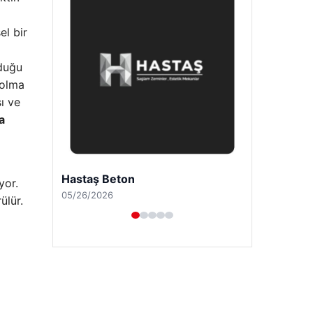
el bir
lduğu
 olma
ı ve
a
Enes Kaplan Avukatlık Bürosu
yor.
04/28/2026
ülür.