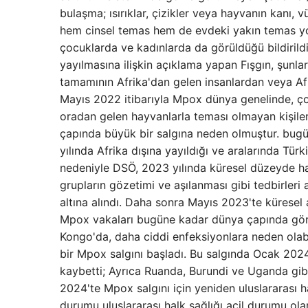
bulaşma; ısırıklar, çizikler veya hayvanın kanı, 
hem cinsel temas hem de evdeki yakın temas yoluy
çocuklarda ve kadınlarda da görüldüğü bildirildi
yayılmasına ilişkin açıklama yapan Fışgın, şunlar
tamamının Afrika'dan gelen insanlardan veya Afr
Mayıs 2022 itibarıyla Mpox dünya genelinde, ço
oradan gelen hayvanlarla teması olmayan kişilerd
çapında büyük bir salgına neden olmuştur. bugü
yılında Afrika dışına yayıldığı ve aralarında Tür
nedeniyle DSÖ, 2023 yılında küresel düzeyde halk
grupların gözetimi ve aşılanması gibi tedbirleri
altına alındı. Daha sonra Mayıs 2023'te küresel
Mpox vakaları bugüne kadar dünya çapında görül
Kongo'da, daha ciddi enfeksiyonlara neden olabile
bir Mpox salgını başladı. Bu salgında Ocak 2024'
kaybetti; Ayrıca Ruanda, Burundi ve Uganda gib
2024'te Mpox salgını için yeniden uluslararası h
durumu uluslararası halk sağlığı acil durumu ola