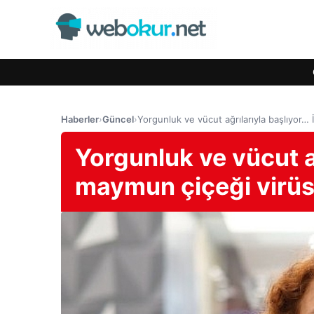
Haberler
›
Güncel
›
Yorgunluk ve vücut ağrılarıyla başlıyor… 
Yorgunluk ve vücut ağ
maymun çiçeği virüsü