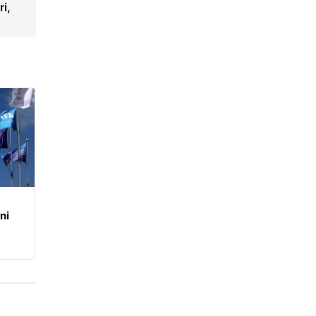
i,
ni