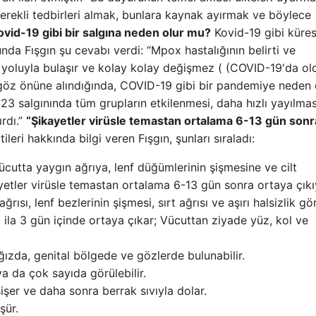
gerekli tedbirleri almak, bunlara kaynak ayırmak ve böylece
ovid-19 gibi bir salgına neden olur mu?
Kovid-19 gibi küres
da Fışgın şu cevabı verdi: “Mpox hastalığının belirti ve
s yoluyla bulaşır ve kolay kolay değişmez ( (COVID-19'da o
r göz önüne alındığında, COVID-19 gibi bir pandemiye neden
3 salgınında tüm grupların etkilenmesi, daha hızlı yayılmas
rdı.”
“Şikayetler virüsle temastan ortalama 6-13 gün sonr
leri hakkında bilgi veren Fışgın, şunları sıraladı:
ücutta yaygın ağrıya, lenf düğümlerinin şişmesine ve cilt
ayetler virüsle temastan ortalama 6-13 gün sonra ortaya çıkı
rısı, lenf bezlerinin şişmesi, sırt ağrısı ve aşırı halsizlik gör
ila 3 gün içinde ortaya çıkar; Vücuttan ziyade yüz, kol ve
ğızda, genital bölgede ve gözlerde bulunabilir.
a da çok sayıda görülebilir.
işer ve daha sonra berrak sıvıyla dolar.
şür.