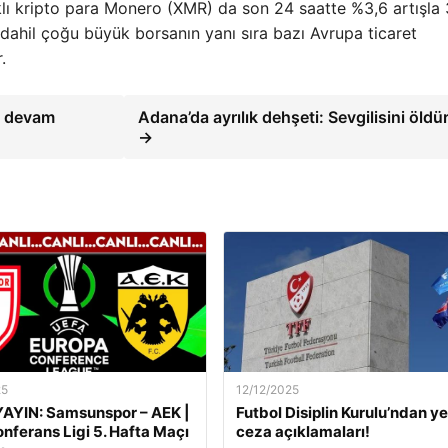
klı kripto para Monero (XMR) da son 24 saatte %3,6 artışla
ahil çoğu büyük borsanın yanı sıra bazı Avrupa ticaret
.
e devam
Adana’da ayrılık dehşeti: Sevgilisini öldü
→
25
12/12/2025
AYIN: Samsunspor – AEK |
Futbol Disiplin Kurulu’ndan ye
nferans Ligi 5. Hafta Maçı
ceza açıklamaları!