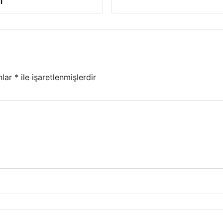
ı
nlar
*
ile işaretlenmişlerdir