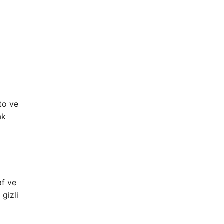
pto ve
ak
af ve
 gizli