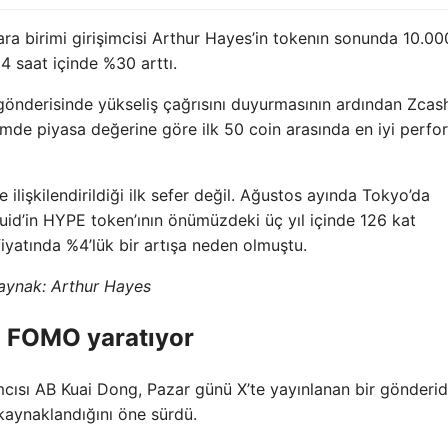
para birimi girişimcisi Arthur Hayes’in tokenın sonunda 10.00
4 saat içinde %30 arttı.
 gönderisinde yükseliş çağrısını duyurmasının ardından Zcas
mde piyasa değerine göre ilk 50 coin arasında en iyi perf
e ilişkilendirildiği ilk sefer değil. Ağustos ayında Tokyo’da
d’in HYPE token’ının önümüzdeki üç yıl içinde 126 kat
iyatında %4’lük bir artışa neden olmuştu.
aynak:
Arthur Hayes
da FOMO yaratıyor
ımcısı AB Kuai Dong, Pazar günü X’te yayınlanan bir gönderi
 kaynaklandığını öne sürdü.