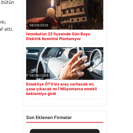
k bütün
sı,
08/09/2026
 etti.
İstanbul’un 22 İlçesinde Gün Boyu
Elektrik Kesintisi Planlanıyor
08/08/2026
Emekliye ÖTV’siz araç verilecek mi,
yasa çıkacak mı? Milyonlarca emekli
beklentiye girdi
Son Eklenen Firmalar