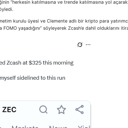
teğinin “herkesin katılmasına ve trende katılmasına yol açara
öyledi.
etim kurulu üyesi ve Clemente adlı bir kripto para yatırımcı
 FOMO yaşadığını” söyleyerek Zcash’e dahil olduklarını itiraf