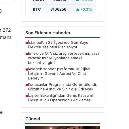
BTC
3106256
▲ +0.31%
0
h 272
Son Eklenen Haberler
ormans
İstanbul’un 22 İlçesinde Gün Boyu
■
Elektrik Kesintisi Planlanıyor
Emekliye ÖTV’siz araç verilecek mi, yasa
■
çıkacak mı? Milyonlarca emekli
beklentiye girdi
Kelebek sohbet platformu İle Dijital
■
İletişimin Güvenli Adresi Ve Chat
Deneyimi
Konuşanlar Programında Görüntülendi,
■
Gözaltına Alındı ve Sınır dışı Edilecek
İçişleri Bakanlığı’ndan Geniş Kapsamlı
■
Uyuşturucu Operasyonu Açıklaması
de
Güncel