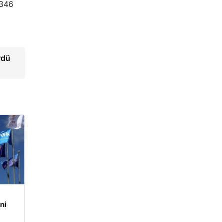
 346
rdü
ni