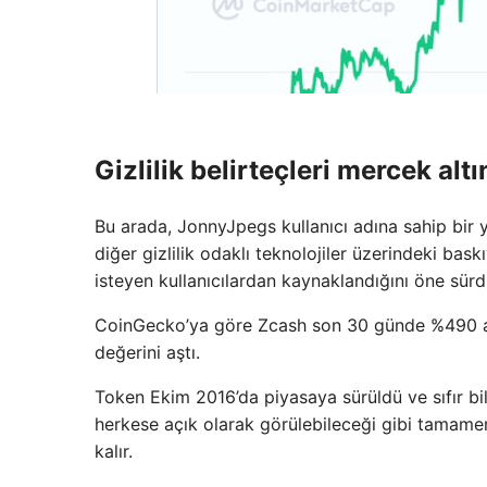
Gizlilik belirteçleri mercek alt
Bu arada, JonnyJpegs kullanıcı adına sahip bir ya
diğer gizlilik odaklı teknolojiler üzerindeki baskı
isteyen kullanıcılardan kaynaklandığını öne sürd
CoinGecko’ya göre Zcash son 30 günde %490 artı
değerini aştı.
Token Ekim 2016’da piyasaya sürüldü ve sıfır bilgi
herkese açık olarak görülebileceği gibi tamamen g
kalır.