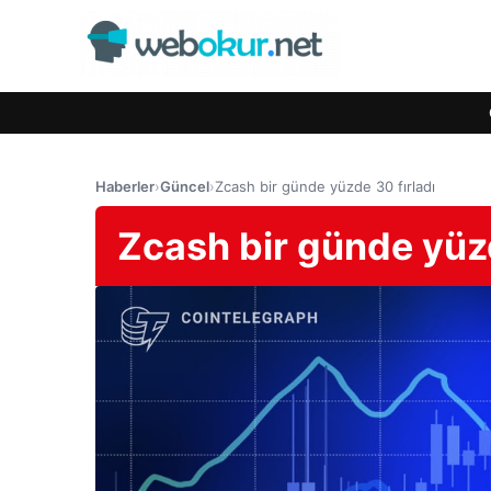
Haberler
›
Güncel
›
Zcash bir günde yüzde 30 fırladı
Zcash bir günde yüzd