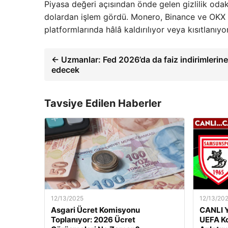
Piyasa değeri açısından önde gelen gizlilik oda
dolardan işlem gördü. Monero, Binance ve OKX d
platformlarında hâlâ kaldırılıyor veya kısıtlanıyor
← Uzmanlar: Fed 2026’da da faiz indirimlerin
edecek
Tavsiye Edilen Haberler
12/13/2025
12/13/20
Asgari Ücret Komisyonu
CANLI Y
Toplanıyor: 2026 Ücret
UEFA Ko