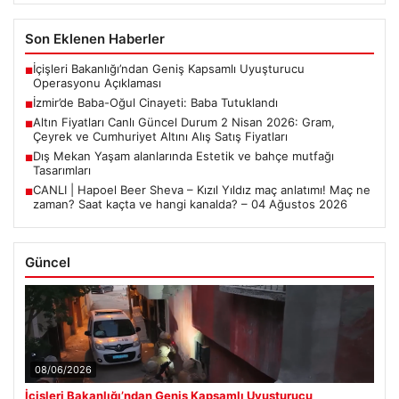
Son Eklenen Haberler
İçişleri Bakanlığı’ndan Geniş Kapsamlı Uyuşturucu
■
Operasyonu Açıklaması
İzmir’de Baba-Oğul Cinayeti: Baba Tutuklandı
■
Altın Fiyatları Canlı Güncel Durum 2 Nisan 2026: Gram,
■
Çeyrek ve Cumhuriyet Altını Alış Satış Fiyatları
Dış Mekan Yaşam alanlarında Estetik ve bahçe mutfağı
■
Tasarımları
CANLI | Hapoel Beer Sheva – Kızıl Yıldız maç anlatımı! Maç ne
■
zaman? Saat kaçta ve hangi kanalda? – 04 Ağustos 2026
Güncel
08/06/2026
İçişleri Bakanlığı’ndan Geniş Kapsamlı Uyuşturucu