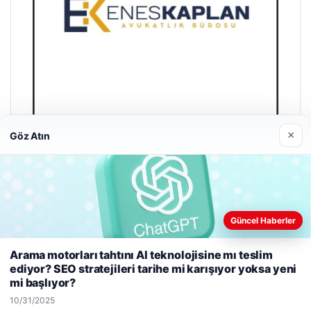
×
Göz Atın
Enes Kaplan Avukatlık Bürosu
04/28/2026
Güncel Haberler
Web sitemizi nasıl kullandığınızı daha iyi anlayabilmek,
Arama motorları tahtını AI teknolojisine mı teslim
deneyiminizi kişiselleştirmek ve geliştirmek amacıyla çerezler
ediyor? SEO stratejileri tarihe mi karışıyor yoksa yeni
kullanıyoruz.
Çerez Politikamız
mi başlıyor?
© 2026 Web Okur – Güncel Haberler
Reddet
Kabul Et
10/31/2025