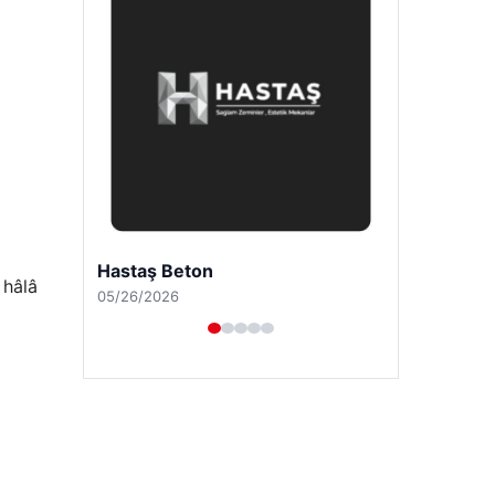
Enes Kaplan Avukatlık Bürosu
 hâlâ
04/28/2026