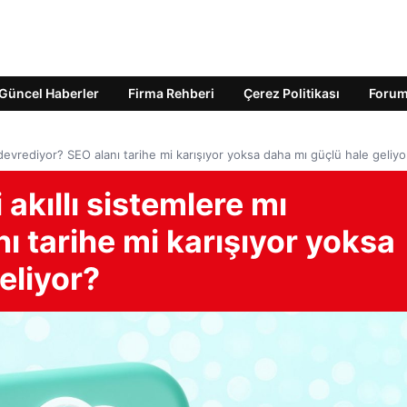
Güncel Haberler
Firma Rehberi
Çerez Politikası
Foru
ı devrediyor? SEO alanı tarihe mi karışıyor yoksa daha mı güçlü hale geliyo
 akıllı sistemlere mı
ı tarihe mi karışıyor yoksa
eliyor?