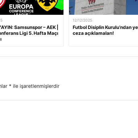
25
12/12/2025
AYIN: Samsunspor – AEK |
Futbol Disiplin Kurulu’ndan ye
nferans Ligi 5. Hafta Maçı
ceza açıklamaları!
ı
nlar
*
ile işaretlenmişlerdir