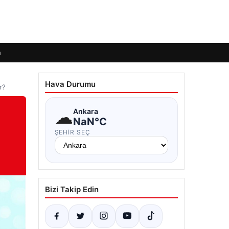
m
Hava Durumu
r?
☁
Ankara
NaN°C
ŞEHIR SEÇ
Bizi Takip Edin