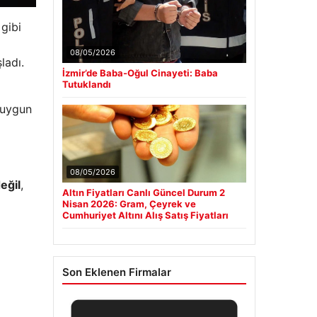
gibi
08/05/2026
ladı.
İzmir’de Baba-Oğul Cinayeti: Baba
Tutuklandı
e uygun
08/05/2026
eğil
,
Altın Fiyatları Canlı Güncel Durum 2
Nisan 2026: Gram, Çeyrek ve
Cumhuriyet Altını Alış Satış Fiyatları
Son Eklenen Firmalar