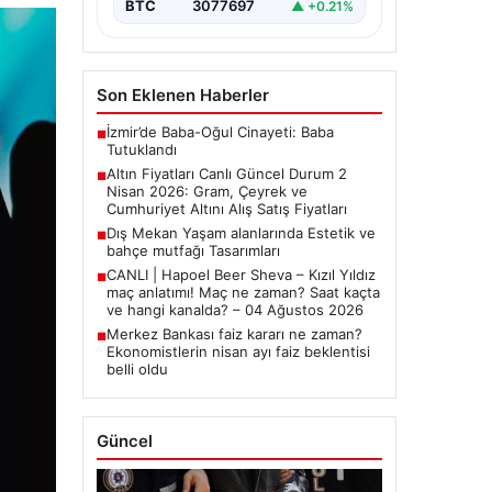
yakından…
BTC
3077697
▲ +0.21%
Son Eklenen Haberler
İzmir’de Baba-Oğul Cinayeti: Baba
■
Tutuklandı
Altın Fiyatları Canlı Güncel Durum 2
■
Nisan 2026: Gram, Çeyrek ve
Cumhuriyet Altını Alış Satış Fiyatları
Dış Mekan Yaşam alanlarında Estetik ve
■
bahçe mutfağı Tasarımları
CANLI | Hapoel Beer Sheva – Kızıl Yıldız
■
maç anlatımı! Maç ne zaman? Saat kaçta
ve hangi kanalda? – 04 Ağustos 2026
Merkez Bankası faiz kararı ne zaman?
■
Ekonomistlerin nisan ayı faiz beklentisi
belli oldu
Güncel