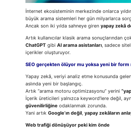
İnternet ekosisteminin merkezinde onlarca yıldı
büyük arama sistemleri her gün milyarlarca sorg
Ancak son iki yılda sahneye giren
yapay zekâ de
Artık kullanıcılar klasik arama sonuçlarından çok
ChatGPT
gibi
AI arama asistanları
, sadece site
içerikler oluşturuyor.
SEO gerçekten ölüyor mu yoksa yeni bir form 
Yapay zekâ, veriyi analiz etme konusunda gelen
aslında yeni bir başlangıç.
Artık “arama motoru optimizasyonu” yerini
“ya
İçerik üreticileri yalnızca keyword’lere değil, 
güvenilirliğine
odaklanmak zorunda.
Yani artık
Google’ın değil
,
yapay zekâların anl
Web trafiği dönüşüyor peki kim önde