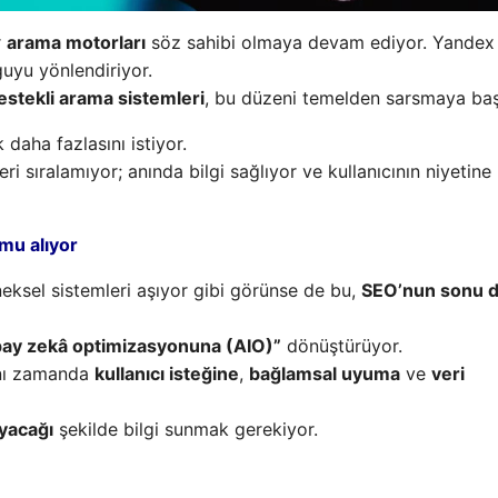
r
arama motorları
söz sahibi olmaya devam ediyor. Yandex 
uyu yönlendiriyor.
stekli arama sistemleri
, bu düzeni temelden sarsmaya baş
 daha fazlasını istiyor.
leri sıralamıyor; anında bilgi sağlıyor ve kullanıcının niyetin
mu alıyor
eksel sistemleri aşıyor gibi görünse de bu,
SEO’nun sonu d
pay zekâ optimizasyonuna (AIO)”
dönüştürüyor.
aynı zamanda
kullanıcı isteğine
,
bağlamsal uyuma
ve
veri
ayacağı
şekilde bilgi sunmak gerekiyor.