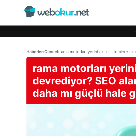
Haberler
›
Güncel
›
rama motorları yerini akıllı sistemlere m
rama motorları yerini
devrediyor? SEO alan
daha mı güçlü hale g