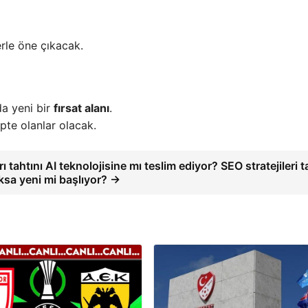
erle öne çıkacak.
da yeni bir
fırsat alanı
.
pte olanlar olacak.
 tahtını AI teknolojisine mı teslim ediyor? SEO stratejileri t
oksa yeni mi başlıyor? →