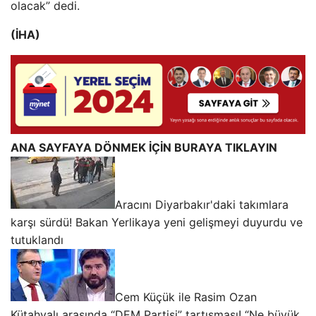
olacak” dedi.
(İHA)
ANA SAYFAYA DÖNMEK İÇİN BURAYA TIKLAYIN
Aracını Diyarbakır'daki takımlara
karşı sürdü! Bakan Yerlikaya yeni gelişmeyi duyurdu ve
tutuklandı
Cem Küçük ile Rasim Ozan
Kütahyalı arasında “DEM Partisi” tartışması! “Ne büyük