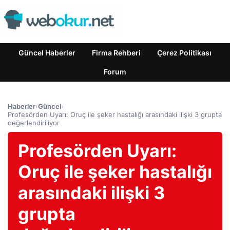
Güncel Haberler
Firma Rehberi
Çerez Politikası
Forum
Haberler
›
Güncel
›
Profesörden Uyarı: Oruç ile şeker hastalığı arasındaki ilişki 3 grupta
değerlendiriliyor
Profesörden Uyarı:
Oruç ile şeker hastalığı
arasındaki ilişki 3
grupta