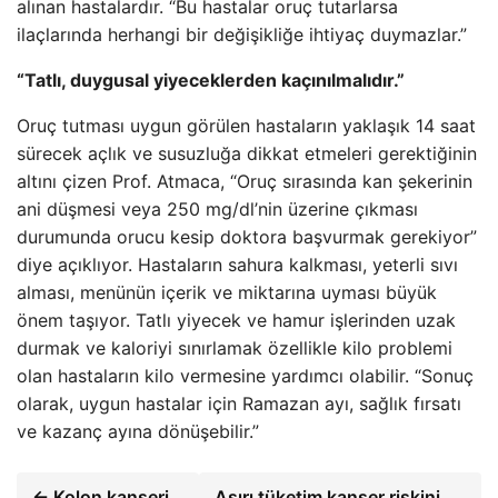
alınan hastalardır. “Bu hastalar oruç tutarlarsa
ilaçlarında herhangi bir değişikliğe ihtiyaç duymazlar.”
“Tatlı, duygusal yiyeceklerden kaçınılmalıdır.”
Oruç tutması uygun görülen hastaların yaklaşık 14 saat
sürecek açlık ve susuzluğa dikkat etmeleri gerektiğinin
altını çizen Prof. Atmaca, “Oruç sırasında kan şekerinin
ani düşmesi veya 250 mg/dl’nin üzerine çıkması
durumunda orucu kesip doktora başvurmak gerekiyor”
diye açıklıyor. Hastaların sahura kalkması, yeterli sıvı
alması, menünün içerik ve miktarına uyması büyük
önem taşıyor. Tatlı yiyecek ve hamur işlerinden uzak
durmak ve kaloriyi sınırlamak özellikle kilo problemi
olan hastaların kilo vermesine yardımcı olabilir. “Sonuç
olarak, uygun hastalar için Ramazan ayı, sağlık fırsatı
ve kazanç ayına dönüşebilir.”
← Kolon kanseri
Aşırı tüketim kanser riskini