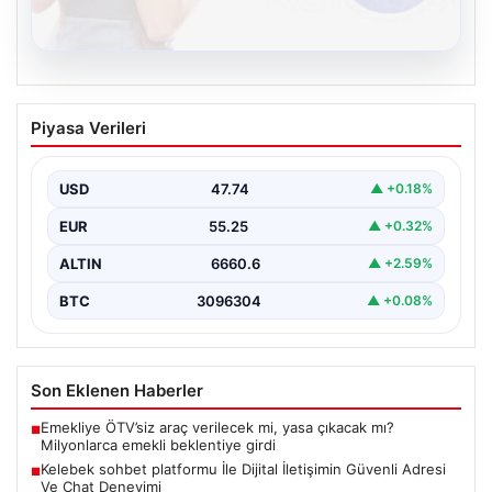
08.08.2026
Kelebek sohbet platformu İle Dijital
Piyasa Verileri
İletişimin Güvenli Adresi Ve Chat
Deneyimi
USD
47.74
▲ +0.18%
Dijital ortamında bireylerin seviyeli bir biçimde irtibat
kurması ciddi bir değer barındırmaktadır. Halen birçok…
EUR
55.25
▲ +0.32%
ALTIN
6660.6
▲ +2.59%
BTC
3096304
▲ +0.08%
Son Eklenen Haberler
Emekliye ÖTV’siz araç verilecek mi, yasa çıkacak mı?
■
Milyonlarca emekli beklentiye girdi
Kelebek sohbet platformu İle Dijital İletişimin Güvenli Adresi
■
Ve Chat Deneyimi