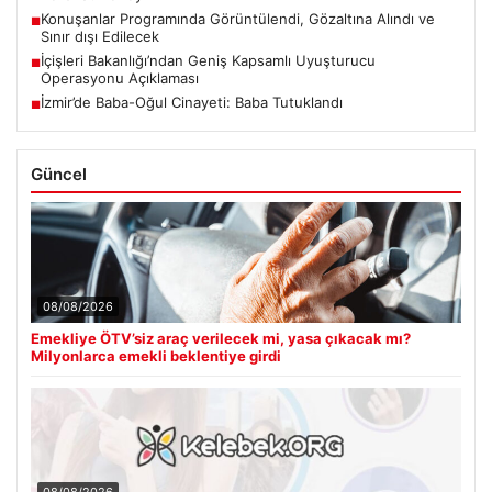
Konuşanlar Programında Görüntülendi, Gözaltına Alındı ve
■
Sınır dışı Edilecek
İçişleri Bakanlığı’ndan Geniş Kapsamlı Uyuşturucu
■
Operasyonu Açıklaması
İzmir’de Baba-Oğul Cinayeti: Baba Tutuklandı
■
Güncel
08/08/2026
Emekliye ÖTV’siz araç verilecek mi, yasa çıkacak mı?
Milyonlarca emekli beklentiye girdi
08/08/2026