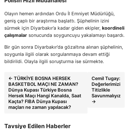
Polisin Hızlı Müdahalesi
Olayın hemen ardından Ordu İl Emniyet Müdürlüğü,
geniş çaplı bir araştırma başlattı. Şüphelinin izini
sürmek için Diyarbakır’a kadar giden ekipler,
koordineli
çalışmalar
sonucunda soyguncuyu yakalamayı başardı.
Bir gün sonra Diyarbakır’da gözaltına alınan şüphelinin,
soygunla ilgili olarak sorgulanmaya devam ettiği
bildirildi. Olayla ilgili soruşturma ise sürmekte.
← TÜRKİYE BOSNA HERSEK
Cemil Tugay:
BASKETBOL MAÇI NE ZAMAN?
Değerlerimizi
Dünya Kupası Türkiye Bosna
Titizlikle
Hersek Maçı Hangi Kanalda, Saat
Savunmalıyız
Kaçta? FIBA Dünya Kupası
→
maçları ne zaman yapılacak?
Tavsiye Edilen Haberler