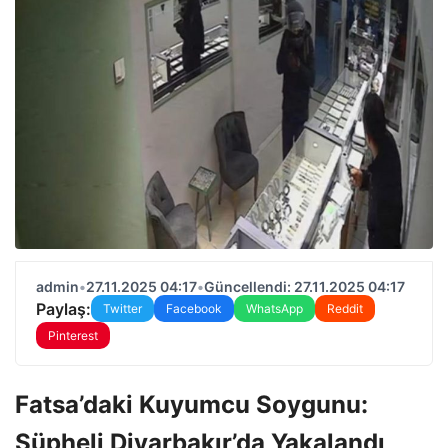
admin
•
27.11.2025 04:17
•
Güncellendi: 27.11.2025 04:17
Paylaş:
Twitter
Facebook
WhatsApp
Reddit
Pinterest
Fatsa’daki Kuyumcu Soygunu:
Şüpheli Diyarbakır’da Yakalandı