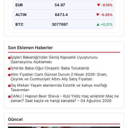
EUR
54.97
▼ -0.10%
ALTIN
6473.4
▼ -0.35%
BTC
3077697
▲ +0.21%
Son Eklenen Haberler
İçişleri Bakanlığı’ndan Geniş Kapsamlı Uyuşturucu
■
Operasyonu Açıklaması
İzmir’de Baba-Oğul Cinayeti: Baba Tutuklandı
■
Altın Fiyatları Canlı Güncel Durum 2 Nisan 2026: Gram,
■
Çeyrek ve Cumhuriyet Altını Alış Satış Fiyatları
Dış Mekan Yaşam alanlarında Estetik ve bahçe mutfağı
■
Tasarımları
CANLI | Hapoel Beer Sheva – Kızıl Yıldız maç anlatımı! Maç ne
■
zaman? Saat kaçta ve hangi kanalda? – 04 Ağustos 2026
Güncel