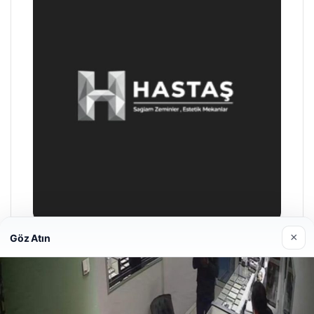
×
Göz Atın
Enes Kaplan Avukatlık Bürosu
04/28/2026