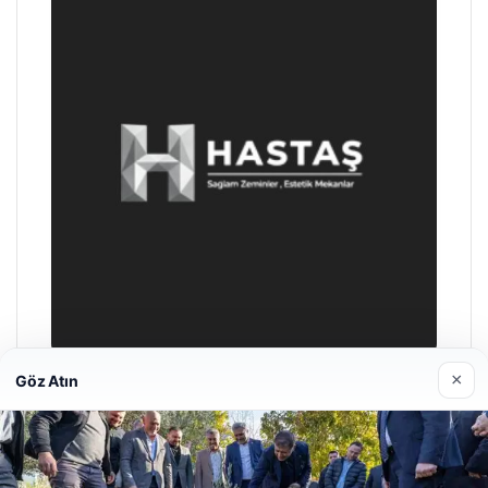
×
Göz Atın
Enes Kaplan Avukatlık Bürosu
04/28/2026