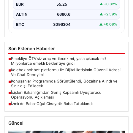
EUR
55.25
▲ +0.32%
ALTIN
6660.6
▲ +2.59%
BTC
3096304
▲ +0.08%
Son Eklenen Haberler
Emekliye ÖTV’siz araç verilecek mi, yasa çıkacak mı?
■
Milyonlarca emekli beklentiye girdi
Kelebek sohbet platformu İle Dijital İletişimin Güvenli Adresi
■
Ve Chat Deneyimi
Konuşanlar Programında Görüntülendi, Gözaltına Alındı ve
■
Sınır dışı Edilecek
İçişleri Bakanlığı’ndan Geniş Kapsamlı Uyuşturucu
■
Operasyonu Açıklaması
İzmir’de Baba-Oğul Cinayeti: Baba Tutuklandı
■
Güncel