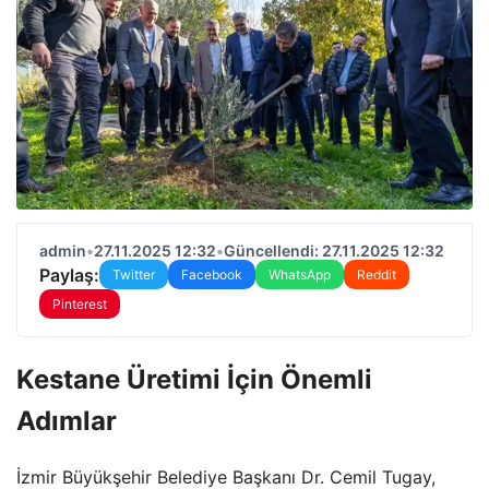
admin
•
27.11.2025 12:32
•
Güncellendi: 27.11.2025 12:32
Paylaş:
Twitter
Facebook
WhatsApp
Reddit
Pinterest
Kestane Üretimi İçin Önemli
Adımlar
İzmir Büyükşehir Belediye Başkanı Dr. Cemil Tugay,