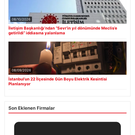
08/10/2026
İletişim Başkanlığı’ndan “Sevr’in yıl dönümünde Meclis’e
getirildi” iddiasına yalanlama
08/09/2026
İstanbul’un 22 İlçesinde Gün Boyu Elektrik Kesintisi
Planlanıyor
Son Eklenen Firmalar