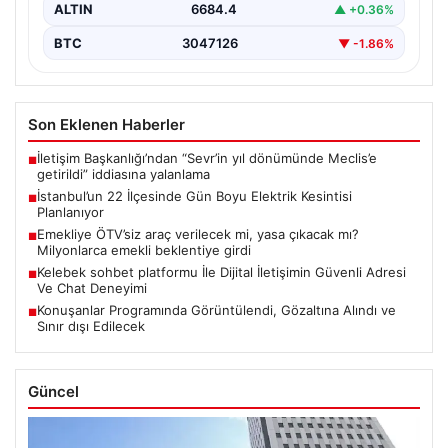
ALTIN
6684.4
▲ +0.36%
BTC
3047126
▼ -1.86%
Son Eklenen Haberler
İletişim Başkanlığı’ndan “Sevr’in yıl dönümünde Meclis’e
■
getirildi” iddiasına yalanlama
İstanbul’un 22 İlçesinde Gün Boyu Elektrik Kesintisi
■
Planlanıyor
Emekliye ÖTV’siz araç verilecek mi, yasa çıkacak mı?
■
Milyonlarca emekli beklentiye girdi
Kelebek sohbet platformu İle Dijital İletişimin Güvenli Adresi
■
Ve Chat Deneyimi
Konuşanlar Programında Görüntülendi, Gözaltına Alındı ve
■
Sınır dışı Edilecek
Güncel