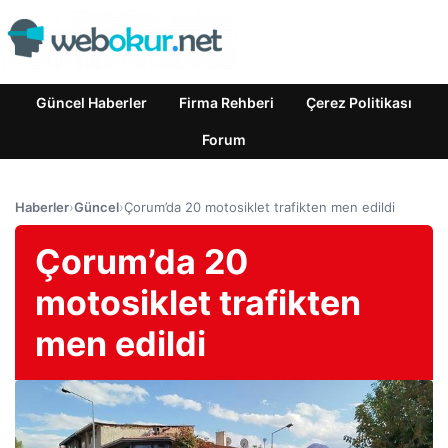
Güncel Haberler
Firma Rehberi
Çerez Politikası
Forum
Haberler
›
Güncel
›
Çorum’da 20 motosiklet trafikten men edildi
Çorum’da 20
motosiklet trafikten
men edildi