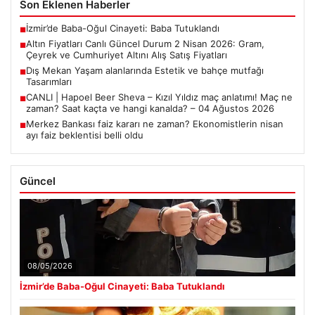
Son Eklenen Haberler
İzmir’de Baba-Oğul Cinayeti: Baba Tutuklandı
■
Altın Fiyatları Canlı Güncel Durum 2 Nisan 2026: Gram,
■
Çeyrek ve Cumhuriyet Altını Alış Satış Fiyatları
Dış Mekan Yaşam alanlarında Estetik ve bahçe mutfağı
■
Tasarımları
CANLI | Hapoel Beer Sheva – Kızıl Yıldız maç anlatımı! Maç ne
■
zaman? Saat kaçta ve hangi kanalda? – 04 Ağustos 2026
Merkez Bankası faiz kararı ne zaman? Ekonomistlerin nisan
■
ayı faiz beklentisi belli oldu
Güncel
08/05/2026
İzmir’de Baba-Oğul Cinayeti: Baba Tutuklandı