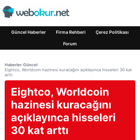
Güncel Haberler
Firma Rehberi
Çerez Politikası
Forum
Haberler
›
Güncel
›
Eightco, Worldcoin hazinesi kuracağını açıklayınca hisseleri 30 kat
arttı
Eightco, Worldcoin
hazinesi kuracağını
açıklayınca hisseleri
30 kat arttı