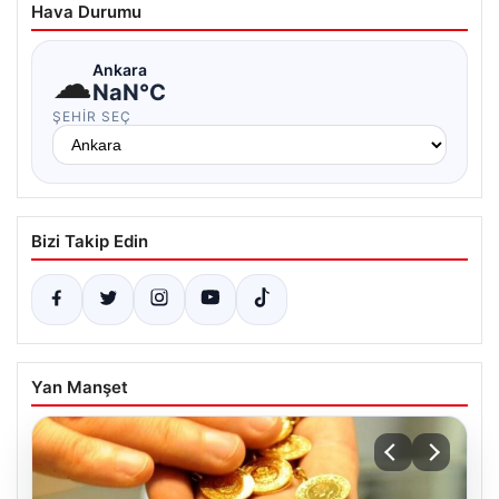
Hava Durumu
☁
Ankara
NaN°C
ŞEHIR SEÇ
Bizi Takip Edin
Yan Manşet