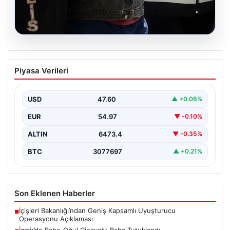
05.08.2026
İzmir’de Baba-Oğul Cinayeti: Baba
Piyasa Verileri
Tutuklandı
İzmir’in Bayraklı ilçesinde meydana gelen trajik olayda,
67 yaşındaki Selçuk A., oğluna karşı çıkan…
USD
47.60
▲ +0.06%
EUR
54.97
▼ -0.10%
ALTIN
6473.4
▼ -0.35%
BTC
3077697
▲ +0.21%
Son Eklenen Haberler
İçişleri Bakanlığı’ndan Geniş Kapsamlı Uyuşturucu
■
Operasyonu Açıklaması
İzmir’de Baba-Oğul Cinayeti: Baba Tutuklandı