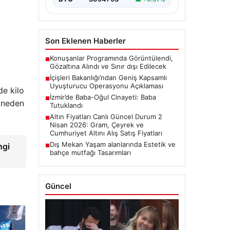
Son Eklenen Haberler
Konuşanlar Programında Görüntülendi,
■
Gözaltına Alındı ve Sınır dışı Edilecek
İçişleri Bakanlığı’ndan Geniş Kapsamlı
■
Uyuşturucu Operasyonu Açıklaması
de kilo
İzmir’de Baba-Oğul Cinayeti: Baba
■
a neden
Tutuklandı
Altın Fiyatları Canlı Güncel Durum 2
■
Nisan 2026: Gram, Çeyrek ve
Cumhuriyet Altını Alış Satış Fiyatları
Dış Mekan Yaşam alanlarında Estetik ve
ngi
■
bahçe mutfağı Tasarımları
Güncel