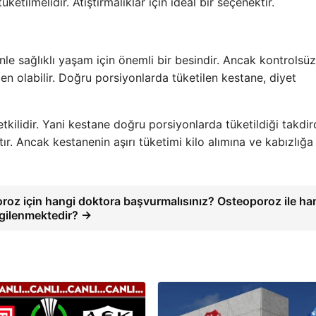
etilmelidir. Atıştırmalıklar için ideal bir seçenektir.
nle sağlıklı yaşam için önemli bir besindir. Ancak kontrolsüz
den olabilir. Doğru porsiyonlarda tüketilen kestane, diyet
tkilidir. Yani kestane doğru porsiyonlarda tüketildiği takdir
ır. Ancak kestanenin aşırı tüketimi kilo alımına ve kabızlığ
roz için hangi doktora başvurmalısınız? Osteoporoz ile ha
lgilenmektedir? →