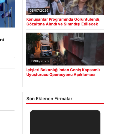
08/07/2026
Konuşanlar Programında Görüntülendi,
Gözaltına Alındı ve Sınır dışı Edilecek
ni
08/06/2026
İçişleri Bakanlığı’ndan Geniş Kapsamlı
Uyuşturucu Operasyonu Açıklaması
Son Eklenen Firmalar