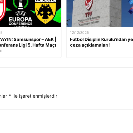
25
12/12/2025
AYIN: Samsunspor – AEK |
Futbol Disiplin Kurulu’ndan ye
nferans Ligi 5. Hafta Maçı
ceza açıklamaları!
ı
nlar
*
ile işaretlenmişlerdir