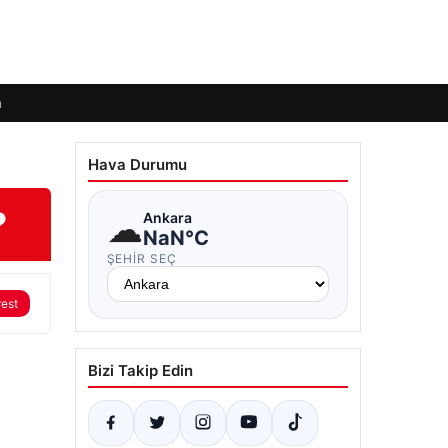
m
Hava Durumu
?
☁
Ankara
NaN°C
ŞEHIR SEÇ
rest
Bizi Takip Edin