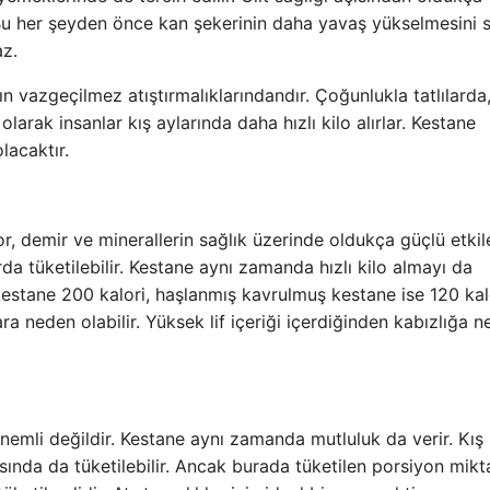
. Bu her şeyden önce kan şekerinin daha yavaş yükselmesini s
az.
nın vazgeçilmez atıştırmalıklarındandır. Çoğunlukla tatlılarda
arak insanlar kış aylarında daha hızlı kilo alırlar. Kestane
lacaktır.
for, demir ve minerallerin sağlık üzerinde oldukça güçlü etkil
a tüketilebilir. Kestane aynı zamanda hızlı kilo almayı da
estane 200 kalori, haşlanmış kavrulmuş kestane ise 120 kal
a neden olabilir. Yüksek lif içeriği içerdiğinden kabızlığa 
emli değildir. Kestane aynı zamanda mutluluk da verir. Kış
asında da tüketilebilir. Ancak burada tüketilen porsiyon mikt