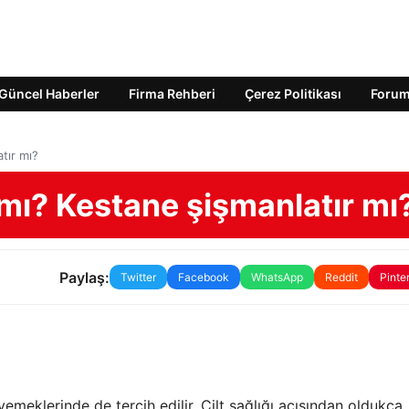
Güncel Haberler
Firma Rehberi
Çerez Politikası
Foru
tır mı?
mı? Kestane şişmanlatır mı
Paylaş:
Twitter
Facebook
WhatsApp
Reddit
Pinte
 yemeklerinde de tercih edilir. Cilt sağlığı açısından oldukça