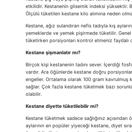
etkilidir. Kestanenin glisemik indeksi yüksektir
Ölçülü tüketilen kestane kilo alımına neden olm
Kestane, ağız sulandıran nefis tadıyla kış ayları
yemeklerde ve yemek pişirmede tüketilir. Genel ol
tüketirken porsiyonları kontrol etmeniz faydalı o
Kestane şişmanlatır mı?
Birçok kişi kestanenin tadını sever. İçerdiği fos
vardır. Ara öğünlerde kestane doğru porsiyonlard
engeller. Ortalama olarak 100 gram kavrulmuş k
sağlar. Çok fazla kestane tüketmek bazı sorunlar
olabilir.
Kestane diyette tüketilebilir mi?
Kestane tüketmek sadece sağlığınız açısından ön
aylarının en popüler yiyeceği kestane, diyet sır