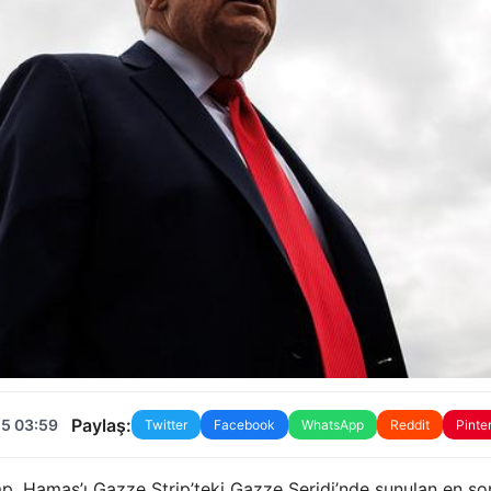
Paylaş:
25 03:59
Twitter
Facebook
WhatsApp
Reddit
Pinte
mp, Hamas’ı Gazze Strip’teki Gazze Şeridi’nde sunulan en so