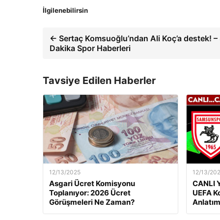
İlgilenebilirsin
← Sertaç Komsuoğlu’ndan Ali Koç’a destek! –
Dakika Spor Haberleri
Tavsiye Edilen Haberler
12/13/2025
12/13/20
Asgari Ücret Komisyonu
CANLI Y
Toplanıyor: 2026 Ücret
UEFA Ko
Görüşmeleri Ne Zaman?
Anlatım