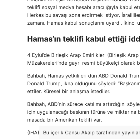
teklifi sosyal medya hesabı aracılığıyla kabul e
Herkes bu savaşı sona erdirmek istiyor. İsraill
zamanı. Hamas kabul sonuçlarını uyardı. İkinci u
Hamas’ın teklifi kabul ettiği idd
4 Eylül’de Birleşik Arap Emirlikleri (Birleşik Ar
Müzakereleri’nde gayri resmi büyükelçi olarak bi
Bahbah, Hamas yetkilileri dün ABD Donald Trum
Donald Trump, ikna olduğunu söyledi: “Başkanın
ettiler. Küresel bir anlaşma istediler.
Bahbah, ABD’nin sürece katılımı artırdığını söyl
için uygulanacağı baskının türüne ve miktarına 
masada bir Amerikan teklifi var.
(IHA)
Bu içerik Cansu Akalp tarafından yayınla