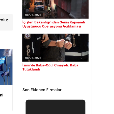
08/06/2026
yolu:
İçişleri Bakanlığı’ndan Geniş Kapsamlı
Uyuşturucu Operasyonu Açıklaması
08/05/2026
İzmir’de Baba-Oğul Cinayeti: Baba
Tutuklandı
Son Eklenen Firmalar
ni