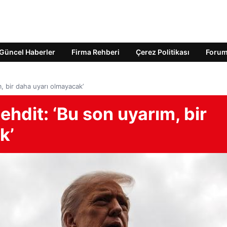
Güncel Haberler
Firma Rehberi
Çerez Politikası
Foru
, bir daha uyarı olmayacak’
hdit: ‘Bu son uyarım, bir
k’