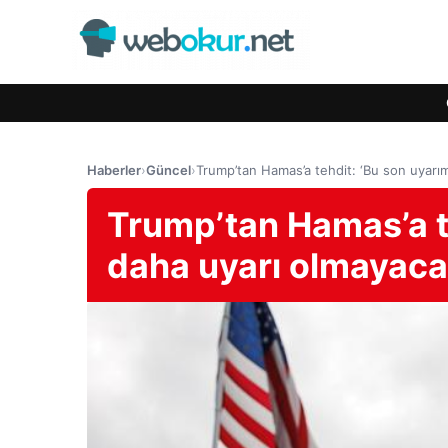
Haberler
›
Güncel
›
Trump’tan Hamas’a tehdit: ‘Bu son uyarım
Trump’tan Hamas’a te
daha uyarı olmayaca