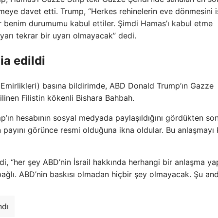
tmeye davet etti. Trump, “Herkes rehinelerin eve dönmesini is
iler benim durumumu kabul ettiler. Şimdi Hamas’ı kabul etme
yarı tekrar bir uyarı olmayacak” dedi.
ia edildi
ap Emirlikleri) basına bildirimde, ABD Donald Trump’ın Gazze
linen Filistin kökenli Bishara Bahbah.
p’ın hesabının sosyal medyada paylaşıldığını gördükten so
 payını görünce resmi olduğuna ikna oldular. Bu anlaşmayı 
edi, “her şey ABD’nin İsrail hakkında herhangi bir anlaşma 
bağlı. ABD’nin baskısı olmadan hiçbir şey olmayacak. Şu an
ndı