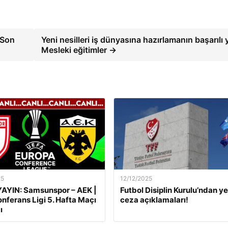
 Son
Yeni nesilleri iş dünyasına hazırlamanın başarılı 
Mesleki eğitimler →
25
12/12/2025
AYIN: Samsunspor – AEK |
Futbol Disiplin Kurulu’ndan ye
nferans Ligi 5. Hafta Maçı
ceza açıklamaları!
ı