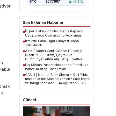
BTC
3077697
▲ +0.21%
tiyor.
Son Eklenen Haberler
İçişleri Bakanlığı’ndan Geniş Kapsamlı
■
Uyuşturucu Operasyonu Açıklaması
İzmir’de Baba-Oğul Cinayeti: Baba
■
Tutuklandı
Altın Fiyatları Canlı Güncel Durum 2
■
Nisan 2026: Gram, Çeyrek ve
Cumhuriyet Altını Alış Satış Fiyatları
nra
Dış Mekan Yaşam alanlarında Estetik ve
■
kabul
bahçe mutfağı Tasarımları
CANLI | Hapoel Beer Sheva – Kızıl Yıldız
■
maç anlatımı! Maç ne zaman? Saat kaçta
ve hangi kanalda? – 04 Ağustos 2026
yapmak
da
Güncel